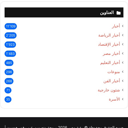
العناوين
أخبار
11٬109
أخبار الرياضة
2٬205
أخبار الإقتصاد
1٬923
أخبار مصر
1٬483
أخبار التعليم
485
منوعات
296
أخبار الفن
268
شئون خارجية
71
الأسرة
35
جميع الحقوق محفوظة © رؤية مصر 2026 برمجة وتصميم عرب فور هوست |