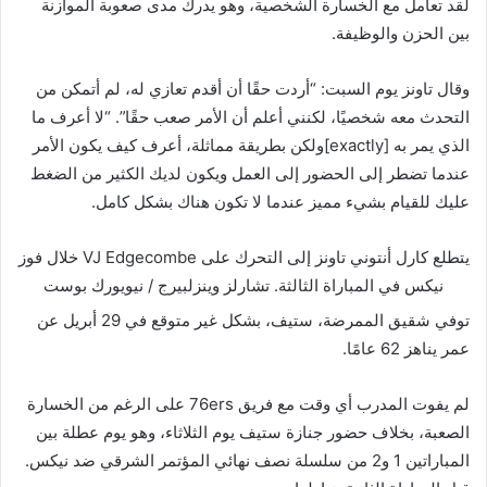
لقد تعامل مع الخسارة الشخصية، وهو يدرك مدى صعوبة الموازنة
بين الحزن والوظيفة.
وقال تاونز يوم السبت: “أردت حقًا أن أقدم تعازي له، لم أتمكن من
التحدث معه شخصيًا، لكنني أعلم أن الأمر صعب حقًا”. “لا أعرف ما
الذي يمر به [exactly]ولكن بطريقة مماثلة، أعرف كيف يكون الأمر
عندما تضطر إلى الحضور إلى العمل ويكون لديك الكثير من الضغط
عليك للقيام بشيء مميز عندما لا تكون هناك بشكل كامل.
يتطلع كارل أنتوني تاونز إلى التحرك على VJ Edgecombe خلال فوز
نيكس في المباراة الثالثة.
تشارلز وينزلبيرج / نيويورك بوست
توفي شقيق الممرضة، ستيف، بشكل غير متوقع في 29 أبريل عن
عمر يناهز 62 عامًا.
لم يفوت المدرب أي وقت مع فريق 76ers على الرغم من الخسارة
الصعبة، بخلاف حضور جنازة ستيف يوم الثلاثاء، وهو يوم عطلة بين
المباراتين 1 و2 من سلسلة نصف نهائي المؤتمر الشرقي ضد نيكس.