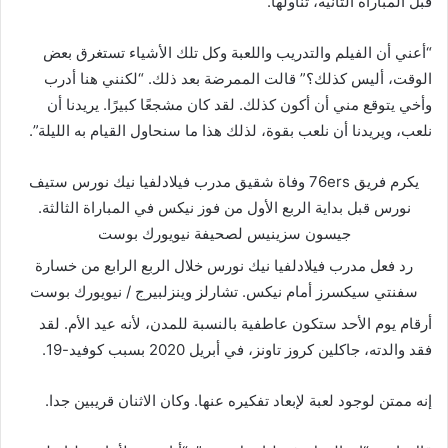
قبل المباراة الثانية، تناولها.
“أعني أن الفيلم والتدريب واللعبة وكل تلك الأشياء تستغرق بعض
الوقت، أليس كذلك؟” قالت الممرضة بعد ذلك. “لكنني هنا أدرب
وأخي يتوقع مني أن أكون كذلك. لقد كان مشجعًا كبيرًا. يريدنا أن
نلعب، ويريدنا أن نلعب بقوة، لذلك هذا ما سنحاول القيام به الليلة”.
يكرم فريق 76ers وفاة شقيق مدرب فيلادلفيا نيك نورس ستيف
نورس قبل بداية الربع الأول من فوز نيكس في المباراة الثالثة.
جيسون سزينيس لصحيفة نيويورك بوست
رد فعل مدرب فيلادلفيا نيك نورس خلال الربع الرابع من خسارة
سفنتي سيكسرز أمام نيكس.
تشارلز وينزلبيرج / نيويورك بوست
أرقام يوم الأحد ستكون عاطفية بالنسبة للمدن، لأنه عيد الأم. لقد
فقد والدته، جاكلين كروز تاونز، في أبريل 2020 بسبب كوفيد-19.
إنه ممتن لوجود لعبة لإبعاد تفكيره عنها. وكان الاثنان قريبين جدا.