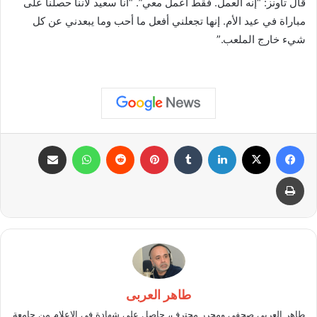
قال تاونز: “إنه العمل. فقط اعمل معي”. “أنا سعيد لأننا حصلنا على
مباراة في عيد الأم. إنها تجعلني أفعل ما أحب وما يبعدني عن كل
شيء خارج الملعب.”
فيسبوك
X
لينكدإن
بينتيريست
واتساب
مشاركة عبر البريد
طباعة
طاهر العربى
طاهر العربي صحفي ومحرر محترف، حاصل على شهادة في الإعلام من جامعة