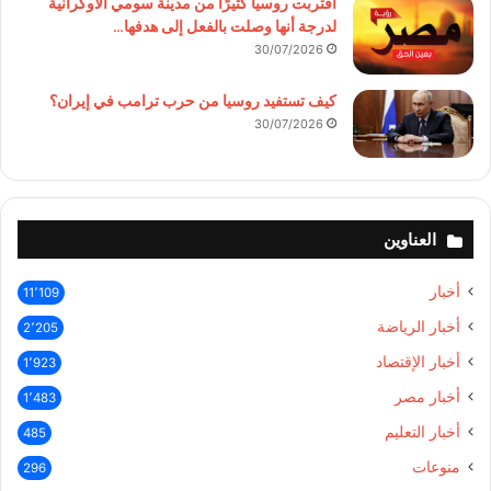
اقتربت روسيا كثيرًا من مدينة سومي الأوكرانية
لدرجة أنها وصلت بالفعل إلى هدفها…
30/07/2026
كيف تستفيد روسيا من حرب ترامب في إيران؟
30/07/2026
العناوين
أخبار
11٬109
أخبار الرياضة
2٬205
أخبار الإقتصاد
1٬923
أخبار مصر
1٬483
أخبار التعليم
485
منوعات
296