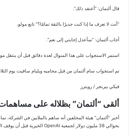
قال ألتمان: “أعتقد ذلك”.
“أنت لا تعرف ما إذا كنت جديرًا بالثقة تمامًا؟” تابع مولو.
أجاب ألتمان: “سأعدل إجابتي إلى نعم”.
استمر الاستجواب على هذا المنوال لعدة دقائق قبل أن ينتقل مولو إلى
تم استجواب سام ألتمان من قبل محاميه ويليام سافيت يوم الثلا
فيكي بيرنجر / رويترز
ألقى “ألتمان” بظلاله على مساهمات
أخبر “ألتمان” هيئة المحلفين أنه ساهم بالملايين في الشركة، تم
بحوالي 38 مليون دولار لجمعية OpenAI الخيرية قبل أن يوقف التبرعات.