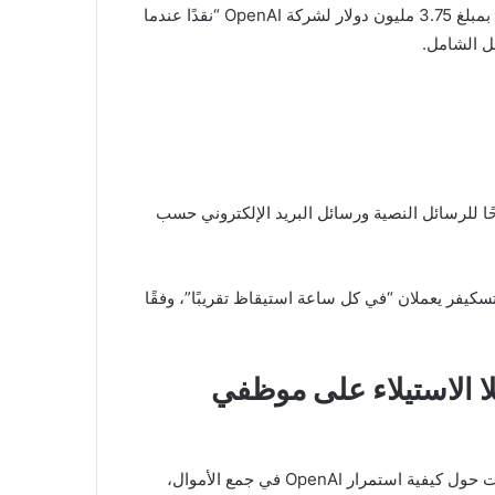
وقال ألتمان – وهو ملياردير من خلال استثمارات أخرى – إنه تبرع بمبلغ 3.75 مليون دولار لشركة OpenAI “نقدًا عندما
ًا للرسائل النصية ورسائل البريد الإلكتروني حسب
يفر يعملان “في كل ساعة استيقاظ تقريبًا”، وفقًا
ا الاستيلاء على موظفي
وقال ألتمان إنه بحلول النصف الثاني من عام 2017، وسط خلافات حول كيفية استمرار OpenAI في جمع الأموال،