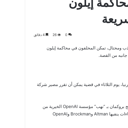
حاكمة إيلون
ريعة
0
26
4 دقائق
اذب ومحتال، تمكن المحلفون في محاكمة إيلون
نيا، يوم الثلاثاء في قضية يمكن أن تقرر مصير شركة
تتهم الدعوى القضائية التي رفعها Musk هو ورئيس OpenAI جريج بروكمان بـ “نهب” مؤسسة OpenAI الخيرية من
خلال شراكة مع Microsoft لتحقيق مكاسب شخصية – وهي ادعاءات ينفيها Altman وBrockman وOpenAI