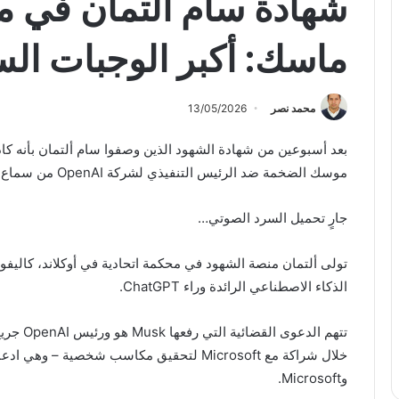
شهادة سام ألتمان في م
ماسك: أكبر الوجبات الس
محمد نصر
13/05/2026
بعد أسبوعين من شهادة الشهود الذين وصفوا سام ألتمان بأنه ك
موسك الضخمة ضد الرئيس التنفيذي لشركة OpenAI من سماع جانبه من القصة.
جارٍ تحميل السرد الصوتي…
تولى ألتمان منصة الشهود في محكمة اتحادية في أوكلاند، كاليفور
الذكاء الاصطناعي الرائدة وراء ChatGPT.
وMicrosoft.