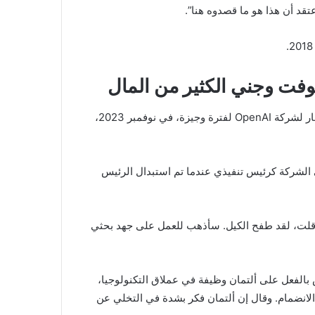
قد أن هذا هو ما قصدوه هنا”.
وفت وجني الكثير من المال
أدلى ألتمان بشهادته بالتفصيل حول “The Blip” – اللقب المستعار لشركة OpenAI لفترة وجيزة، في نوفمبر 2023،
ى الشركة كرئيس تنفيذي عندما تم استبدال الرئيس
قد قلت، لقد طفح الكيل. سأذهب للعمل على جهد بحثي
بالفعل على ألتمان وظيفة في عملاق التكنولوجيا،
وظفي OpenAI الذين يرغبون في الانضمام. وقال إن ألتمان فكر بشدة في التخلي عن