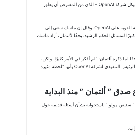
تزعم الدعوى القضائية التي رفعها ماسك أن ألتمان تحايل على هيكل شركة OpenAI – الذي من المفترض أن يطور
وفقًا لرواية ألتمان، كان ” ماسك ” هو من أراد الحفاظ على قبضته القوية على OpenAI. وقال إن ماسك سعى إلى
يرًا لمسائل الحكم الرشيد. وفقًا لألتمان، أراد ماسك
أعضاء مجلس إدارة OpenAI عن ذلك، وفقًا لما ذكره ألتمان: “لم أفكر في الأمر كثيرًا، ولكن،
كما تعلمون، ربما ينبغي أن تنتقل السيطرة إلى أطفالي”. وصفها الرئيس التنفيذي لشركة OpenAI بأنها “لحظة مثيرة
ق ” ألتمان ” منذ البداية
 ستيفن مولو ” باستجوابه بشأن أسئلة قديمة حول
اب.