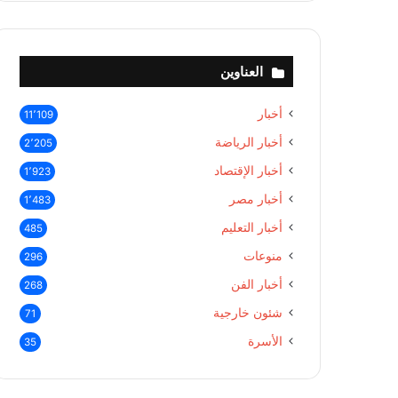
العناوين
أخبار
11٬109
أخبار الرياضة
2٬205
أخبار الإقتصاد
1٬923
أخبار مصر
1٬483
أخبار التعليم
485
منوعات
296
أخبار الفن
268
شئون خارجية
71
الأسرة
35