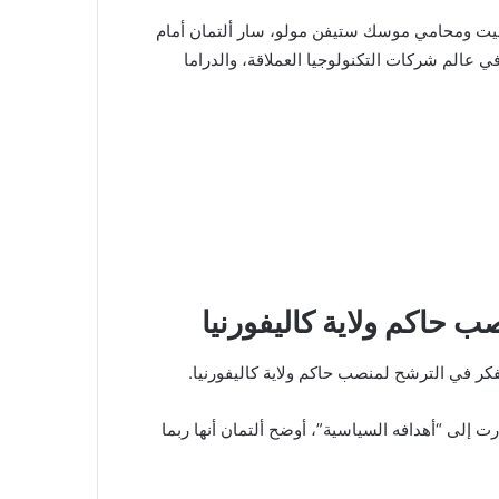
فيت ومحامي موسك ستيفن مولو، سار ألتمان أمام
ي عالم شركات التكنولوجيا العملاقة، والدراما
ب حاكم ولاية كاليفورنيا
فكر في الترشح لمنصب حاكم ولاية كاليفورنيا.
 مولو عن رسالة بريد إلكتروني في سبتمبر 2017 أشارت إلى “أهدافه السياسية”، أوضح ألتمان أنها ربما