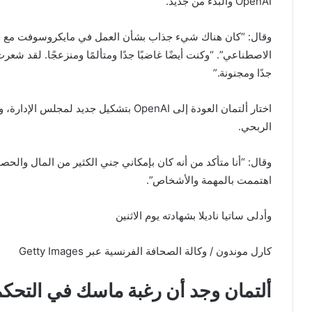
OpenAI والبدء من جديد.
وقال: “كان هناك شيء جذاب بشأن العمل في مايكروسوفت مع ج
الاصطناعي”. “وكنت أيضًا غاضبًا جدًا ومتألمًا ومنزعجًا. لقد شعرت 
جدًا ومجنونة.”
اختار ألتمان العودة إلى OpenAI بتشكيل جدي
الربحي.
وقال: “أنا متأكد من أنه كان بإمكاني جني الكثير من المال وال
اهتممت بالمهمة والأشخاص”.
وأدلى ساتيا ناديلا بشهادته يوم الاثنين
كارل موندون / وكالة الصحافة الفرنسية عبر Getty Images
ألتمان وجد أن رغبة ماسك في التحكم في OpenAI “مثيرة