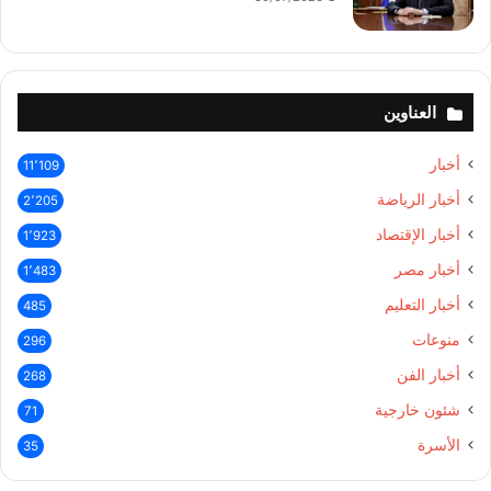
العناوين
أخبار
11٬109
أخبار الرياضة
2٬205
أخبار الإقتصاد
1٬923
أخبار مصر
1٬483
أخبار التعليم
485
منوعات
296
أخبار الفن
268
شئون خارجية
71
الأسرة
35