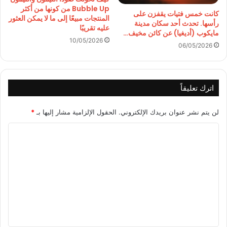
Bubble Up من كونها من أكثر
كانت خمس فتيات يقفزن على
المنتجات مبيعًا إلى ما لا يمكن العثور
رأسها. تحدث أحد سكان مدينة
عليه تقريبًا
مايكوب (أديغيا) عن كائن مخيف…
10/05/2026
06/05/2026
اترك تعليقاً
لن يتم نشر عنوان بريدك الإلكتروني.
الحقول الإلزامية مشار إليها بـ
*
ا
ل
ت
ع
ل
ي
ق