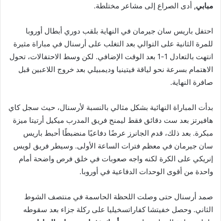
مبابي,
أدى الصراع إلى مشاعر مختلطة.
احتفل باريس سان جيرمان في النهاية بلقب دوري أبطال أوروبا
للمرة الثانية على التوالي بعد التغلب على أرسنال في مباراة مثيرة
انتهت بالتعادل 1-1 بعد الوقت الإضافي. لكن وسط الاحتفالات، تحول
الاهتمام بسرعة نحو لياقة فيتينيا وديمبيلي بعد خروج اللاعبين قبل
صافرة النهاية.
بدأت المباراة النهائية بشكل مثالي بالنسبة لأرسنال، حيث سجل كاي
هافيرتز بعد ست دقائق فقط ليمنح فريق المدرب ميكيل أرتيتا ميزة
مبكرة. بعد ذلك، قدم الجانرز عرضًا دفاعيًا منضبطًا أحبط باريس
سان جيرمان في معظم فترات الساعة الأولى. وسيطر فريق لويس
إنريكي على الكرة لكنه واجه صعوبات في خلق فرص واضحة أمام
واحدة من أقوى الوحدات الدفاعية في أوروبا.
صمد أرسنال حتى وصلت اللحظة الحاسمة في منتصف الشوط
الثاني. وحصل خفيتشا كفاراتسخيليا على ركلة جزاء بعد سقوطه