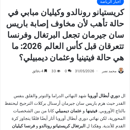
أخبار الرياضة
كريستيانو رونالدو وكيليان مبابي في
حالة تأهب لأن مخاوف إصابة باريس
سان جيرمان تجعل البرتغال وفرنسا
تتعرقان قبل كأس العالم 2026: ما
هي حالة فيتينيا وعثمان ديمبيلي؟
محمد نصر
31/05/2026
0
33
4 دقائق
ال
دوري أبطال أوروبا
شهد النهائي الدراما والتوتر والقلق بنفس
القدر حيث هزم باريس سان جيرمان أرسنال بركلات الترجيح ليحتفظ
بالتاج الأوروبي.
فيتينها
و
عثمان ديمبيلي
كانا من بين الشخصيات
المحورية، لكن نهائي دوري أبطال أوروبا أثار أيضًا قلقًا يتجاوز كرة
القدم للأندية. وهكذا ل
البرتغال كريستيانو رونالدو
و
فرنسا كيليان