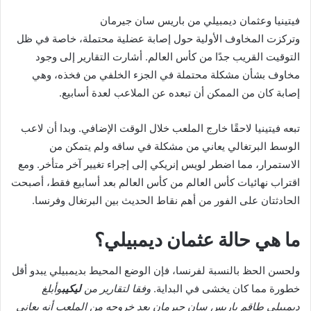
فيتينيا وعثمان ديمبيلي من باريس سان جيرمان
وتركزت المخاوف الأولية حول إصابة عضلية محتملة، خاصة في ظل
التوقيت القريب جدًا من كأس العالم. أشارت التقارير إلى وجود
مخاوف بشأن مشكلة محتملة في الجزء الخلفي من فخذه، وهي
إصابة كان من الممكن أن تبعده عن الملاعب لعدة أسابيع.
تبعه فيتينيا لاحقًا خارج الملعب خلال الوقت الإضافي. وبدا أن لاعب
الوسط البرتغالي يعاني من مشكلة في ساقه ولم يتمكن من
الاستمرار، مما اضطر لويس إنريكي إلى إجراء تغيير آخر متأخر. ومع
اقتراب نهائيات كأس العالم من كأس العالم بعد أسابيع فقط، أصبحت
الحادثتان على الفور من أهم نقاط الحديث بين البرتغال وفرنسا.
ما هي حالة عثمان ديمبيلي؟
ولحسن الحظ بالنسبة لفرنسا، فإن الوضع المحيط بديمبيلي يبدو أقل
خطورة مما كان يخشى في البداية.
وفقا لتقارير من
ليكيب
وأبلغ
ديمبيلي طاقم باريس سان جيرمان بعد خروجه من الملعب أنه يعاني