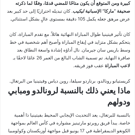
كبيرة ومن المتوقع أن يكون متاحًا للمضي قدمًا، وفقًا لما ذكرته
صحيفة “ماركا” الإسبانية
ليكيب
. كان تبديله احترازيًا إلى حد كبير بعد
عرض مرهق جعله يكمل 105 دقيقة بمستوى عالٍ بشكل استثنائي.
كان تأثير فيتينيا طوال المباراة النهائية هائلاً. مع تقدم المباراة، كان
يتحكم بشكل متزايد في إيقاع المباراة وأصبح أهم شخصية في خط
وسط باريس سان جيرمان. نال أداؤه إشادة واسعة النطاق بعد
صافرة النهاية. تم تسمية الشاب البالغ من العمر 26 عامًا لاحقًا بـ
لاعب المباراة
عقب فوز فريقه.
كريستيانو رونالدو، برناردو سيلفا، روبن دياس وفيتينيا من البرتغال.
ماذا يعني ذلك بالنسبة لرونالدو ومبابي
ودولهم
بالنسبة للبرتغال، يعد التحديث الإيجابي المحيط بفيتينيا ذا أهمية
خاصة. يبدأ فريق روبرتو مارتينيز مشواره في كأس العالم بمواجهة
الكونغو الديمقراطية في 17 يونيو قبل مواجهة أوزبكستان وكولومبيا