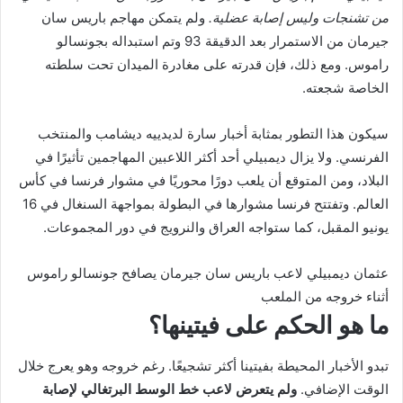
من تشنجات وليس إصابة عضلية.
ولم يتمكن مهاجم باريس سان
جيرمان من الاستمرار بعد الدقيقة 93 وتم استبداله بجونسالو
راموس. ومع ذلك، فإن قدرته على مغادرة الميدان تحت سلطته
الخاصة شجعته.
سيكون هذا التطور بمثابة أخبار سارة لديدييه ديشامب والمنتخب
الفرنسي. ولا يزال ديمبيلي أحد أكثر اللاعبين المهاجمين تأثيرًا في
البلاد، ومن المتوقع أن يلعب دورًا محوريًا في مشوار فرنسا في كأس
العالم. وتفتتح فرنسا مشوارها في البطولة بمواجهة السنغال في 16
يونيو المقبل، كما ستواجه العراق والنرويج في دور المجموعات.
عثمان ديمبيلي لاعب باريس سان جيرمان يصافح جونسالو راموس
أثناء خروجه من الملعب
ما هو الحكم على فيتينها؟
تبدو الأخبار المحيطة بفيتينا أكثر تشجيعًا. رغم خروجه وهو يعرج خلال
الوقت الإضافي.
ولم يتعرض لاعب خط الوسط البرتغالي لإصابة