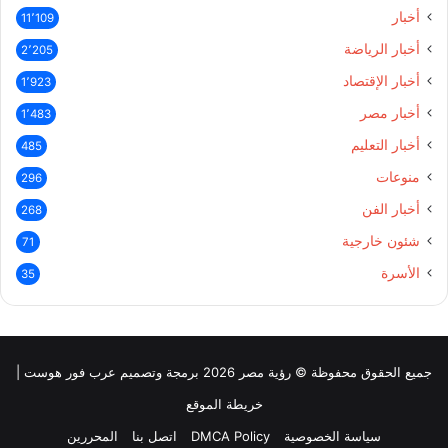
أخبار
11٬109
أخبار الرياضة
2٬205
أخبار الإقتصاد
1٬923
أخبار مصر
1٬483
أخبار التعليم
485
منوعات
296
أخبار الفن
268
شئون خارجية
71
الأسرة
35
جميع الحقوق محفوظة © رؤية مصر 2026 برمجة وتصميم عرب فور هوست |
خريطة الموقع
سياسة الخصوصية
DMCA Policy
اتصل بنا
المحررين