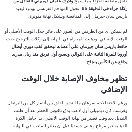
داخل منطقة الجزاء مما سمح
وأدرك عثمان ديمبيلي التعادل من
ركلة جزاء في الدقيقة 65
. تحول المهاجم الفرنسي بهدوء ليعيد
باريس سان جيرمان إلى المنافسة ويشكل نهاية متوترة.
لم يتمكن أي من الطرفين من العثور على فائز خلال الوقت الأصلي أو
الوقت الإضافي. وذهبت المباراة في النهاية إلى ركلات الترجيح حيث
حافظ باريس سان جيرمان على أعصابه ليحقق لقب دوري أبطال
أوروبا للمرة الثانية على التوالي ويصبح أول فريق منذ ريال مدريد
يدافع عن الكأس بنجاح.
تظهر مخاوف الإصابة خلال الوقت
الإضافي
ورغم الاحتفالات، سرعان ما انتشر القلق بين أنصار كل من البرتغال
وفرنسا. كان ديمبيلي أول لاعب يدق ناقوس الخطر بعد أن طلب
التبديل بعد وقت قصير من نهاية الوقت الأصلي. بدا حامل الكرة
الذهبية غير مرتاح وعانى جسديًا قبل أن يغادر الملعب في النهاية.