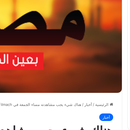
الرئيسية
/
أخبار
/
هناك شيء يجب مشاهدته مساء الجمعة في Filmach الخاص بنا! أضفنا:أفلام: الحيوانات المفترسة…
أخبار