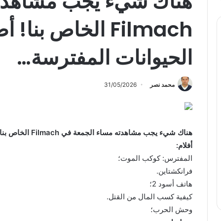
هناك شيء يجب مشاهدته
Filmach الخاص بنا!
الحيوانات المفترسة…
محمد نصر
31/05/2026
هناك شيء يجب مشاهدته مساء الجمعة في Filmach الخاص بنا! لقد أضفنا:
أفلام:
المفترس: كوكب الموت؛
فرانكشتاين.
هاتف أسود 2؛
كيفية كسب المال من القتل.
وحش الحرب؛