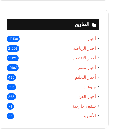
العناوين
أخبار
11٬109
أخبار الرياضة
2٬205
أخبار الإقتصاد
1٬923
أخبار مصر
1٬483
أخبار التعليم
485
منوعات
296
أخبار الفن
268
شئون خارجية
71
الأسرة
35