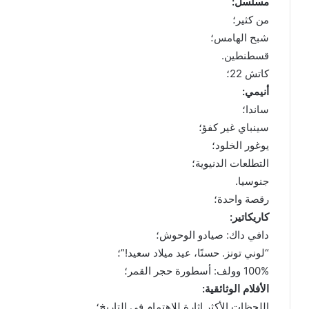
مسلسل:
من كثير؛
شبح الهامس؛
قسطنطين.
كاتش 22؛
أنيمي:
ساندا؛
سينباي غير كفؤ؛
يوغور الخلود؛
التطلعات الدنيوية؛
جنوسيا.
رقصة واحدة؛
كاريكاتير:
دافي داك: صيادو الوحوش؛
“لوني تونز. حسنًا، عيد ميلاد سعيد!”؛
100% وولف: أسطورة حجر القمر؛
الأفلام الوثائقية:
اللحظات الأكثر إثارة للاهتمام في التاريخ؛