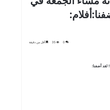
 مساء الجمعة في
 أضفنا:أفلام:
0
35
أقل من دقيقة