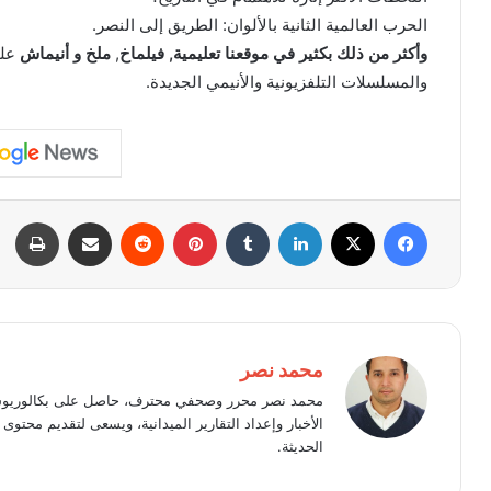
الحرب العالمية الثانية بالألوان: الطريق إلى النصر.
وأكثر من ذلك بكثير في موقعنا
تعليمية,
فيلماخ
,
ملخ
و
أنيماش
على
والمسلسلات التلفزيونية والأنيمي الجديدة.
فيسبوك
X
لينكدإن
بينتيريست
مشاركة عبر البريد
طبا
محمد نصر
محمد نصر محرر وصحفي محترف، حاصل على بكالوريوس 
الأخبار وإعداد التقارير الميدانية، ويسعى لتقديم محت
الحديثة.