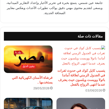
جامعة عين شمس، يتمتع بخبرة في تحرير الأخبار وإعداد التقارير الميدانية،
ويسعى لتقديم محتوى مهني دقيق يواكب تطورات الأحداث ويعكس معايير
الصحافة الحديثة.
مقالات ذات صلة
يتسبب كايل كوك في حدوث ثغرات
في الجدول الزمني لعلاقة أماندا
فرشاة الأسنان الكهربائية التي
باتولا وويست ويلسون حيث يعترف
يستخدمها…
عندما انتهى الزواج بالفعل
29/05/2026
03/06/2026