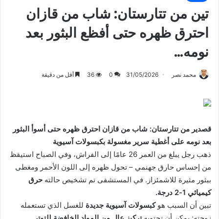
تين من تتارستان: شاب من قازان
احترق ظهره حتى أفظع البثور بعد
نومه…
محمد نصر
31/05/2026
0
36
أقل من دقيقة
قصدير من تتارستان: شاب من قازان احترق ظهره حتى أسوأ البثور
بعد نومه على أغطية سرير مغسولة بكبسولات آسيوية
ذهب رجل يبلغ من العمر 26 عامًا إلى الفراش، وفي الصباح استيقظ
من إحساس حارق جهنمي – تحول ظهره إلى اللون الأحمر ومغطى
ببثور مثيرة للاشمئزاز. في المستشفى تم تشخيص حالته
حرق
كيميائي 1-2 درجة.
تبين أن السبب هو
كبسولات آسيوية جديدة
للغسل الذي تستعمله
زوجته: يمكن أن تحتويه
تركيز عال من المواد الخافضة للتوتر