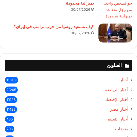
بميزانية محدودة
30/07/2026
كيف تستفيد روسيا من حرب ترامب في إيران؟
30/07/2026
العناوين
أخبار
11٬109
أخبار الرياضة
2٬205
أخبار الإقتصاد
1٬923
أخبار مصر
1٬483
أخبار التعليم
485
منوعات
296