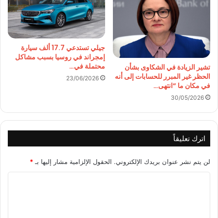
جيلي تستدعي 17.7 ألف سيارة
إمجراند في روسيا بسبب مشاكل
محتملة في…
تشير الزيادة في الشكاوى بشأن
الحظر غير المبرر للحسابات إلى أنه
23/06/2026
في مكان ما “انتهى…
30/05/2026
اترك تعليقاً
لن يتم نشر عنوان بريدك الإلكتروني.
الحقول الإلزامية مشار إليها بـ
*
ا
ل
ت