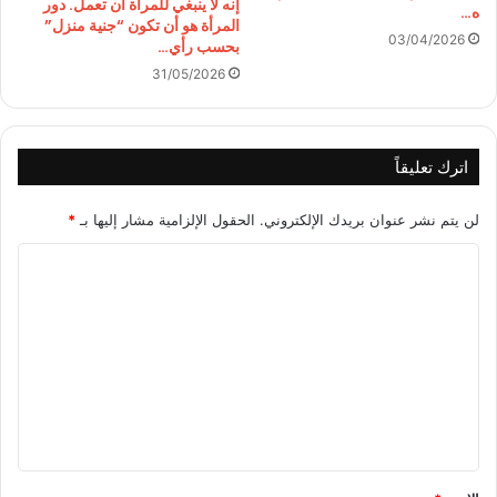
إنه لا ينبغي للمرأة أن تعمل. دور
ه…
المرأة هو أن تكون “جنية منزل”
03/04/2026
بحسب رأي…
31/05/2026
اترك تعليقاً
لن يتم نشر عنوان بريدك الإلكتروني.
الحقول الإلزامية مشار إليها بـ
*
ا
ل
ت
ع
ل
ي
ق
*