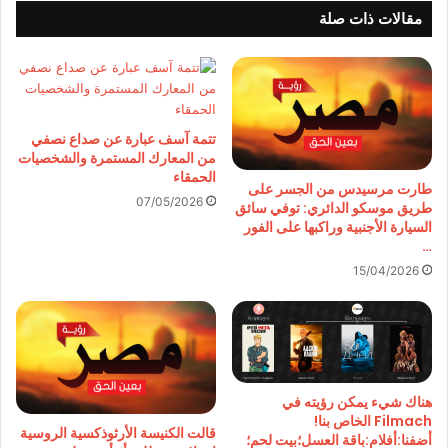
مقالات ذات صلة
تتمة آسف عبارة عن صداع نصفي
من المعارك المستمرة والشخصيات
الحمقاء
طارت مرسيدس من الجسر على
07/05/2026
طريق موسكو الدائري: توفي سائق
السيارة الأجنبية وراكبها على الفور
…
15/04/2026
هناك شيء يمكن رؤيته في
Filmach الخاص بنا!
قالت الكنيسة الأرثوذكسية الروسية
أضفنا:أفلام:باقة العسل؛بيت لحم؛