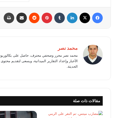
فيسبوك
X
لينكدإن
بينتيريست
مشاركة عبر البريد
طبا
محمد نصر
محمد نصر محرر وصحفي محترف، حاصل على بكالوريوس 
الأخبار وإعداد التقارير الميدانية، ويسعى لتقديم محت
الحديثة.
مقالات ذات صلة