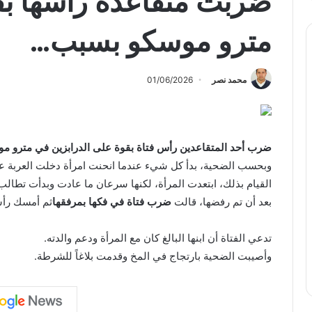
ضربت متقاعدة رأسها بقو
مترو موسكو بسبب…
محمد نصر
01/06/2026
ضرب أحد المتقاعدين رأس فتاة بقوة على الدرابزين في مترو موس
وبحسب الضحية، بدأ كل شيء عندما انحنت امرأة دخلت العربة ع
القيام بذلك، ابتعدت المرأة، لكنها سرعان ما عادت وبدأت تطالب
بعد أن تم رفضها، قالت
ضرب فتاة في فكها بمرفقها
ثم أمسك رأس
تدعي الفتاة أن ابنها البالغ كان مع المرأة ودعم والدته.
وأصيبت الضحية بارتجاج في المخ وقدمت بلاغاً للشرطة.