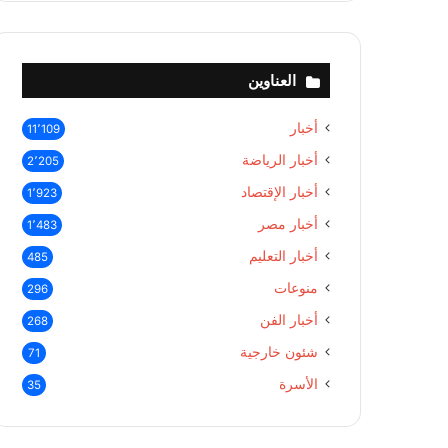
العناوين
أخبار
11٬109
أخبار الرياضة
2٬205
أخبار الإقتصاد
1٬923
أخبار مصر
1٬483
أخبار التعليم
485
منوعات
296
أخبار الفن
268
شئون خارجية
71
الأسرة
35