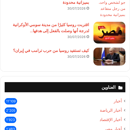
بميزانية محدودة
30/07/2026
اقتربت روسيا كثيرًا من مدينة سومي الأوكرانية
لدرجة أنها وصلت بالفعل إلى هدفها…
30/07/2026
كيف تستفيد روسيا من حرب ترامب في إيران؟
30/07/2026
العناوين
أخبار
11٬109
أخبار الرياضة
2٬205
أخبار الإقتصاد
1٬923
أخبار مصر
1٬483