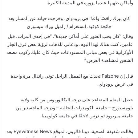
وأماكن طهيها عندما يزوره في المدينة الكبيرة.
كان بيرك راقصًا واعدًا في برودواي، وخرجت حياته عن المسار بعد
جائحة كوفيد.
إنستغرام / راميل بيرك ميسوري
وقال: “كان يحب العثور على أماكن جديدة”. “في إحدى المرات، قبل
عامين، كنت هناك لهذا اليوم. ودعاني للذهاب لرؤية بعض فرق الجاز
الأوكرانية في بعض مباني المستودعات حيث كان عليك ركوب مصعد
الشحن لمشاهدة العرض.”
قال إن Falzone تحدث مع الممثل الراحل توني راندال مرة واحدة
في عرض برودواي.
حصل المعلم المتقاعد على درجة البكالوريوس من كلية ولاية
بلومسبورج – جامعة الكومنولث الحالية – ودرجة الماجستير من
جامعة ميريوود ثم درس لاحقًا في جامعة كولومبيا.
وقالت شقيقة الضحية، دونا فالزون، لموقع Eyewitness News بعد