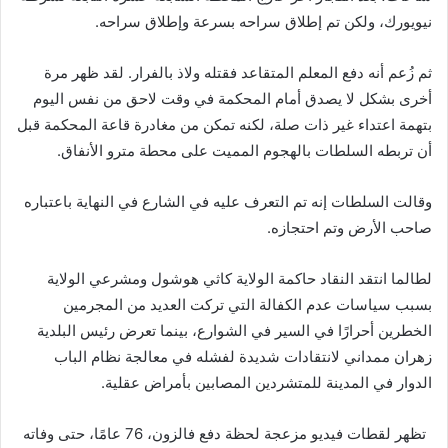
نيويورك، ولكن تم إطلاق سراحه بسرعة وإطلاق سراحه.
ثم زُعم أنه دفع المعلم المتقاعد فقتله ولاذ بالفرار. لقد ظهر مرة
أخرى بشكل لا يصدق أمام المحكمة في وقت لاحق من نفس اليوم
بتهمة اعتداء غير ذات صلة، لكنه تمكن من مغادرة قاعة المحكمة قبل
أن تربطه السلطات بالهجوم المميت على محطة مترو الأنفاق.
وقالت السلطات إنه تم التعرف عليه في الشارع في النهاية باعتباره
صاحب الأرض وتم احتجازه.
لطالما انتقد النقاد حاكمة الولاية كاثي هوشول ومشرعي الولاية
بسبب سياسات عدم الكفالة التي تركت العديد من المجرمين
الخطرين أحرارًا في السير في الشوارع، بينما تعرض رئيس البلدية
زهران ممداني لانتقادات شديدة لفشله في معالجة نظام الباب
الدوار في المدينة للمتشردين المصابين بأمراض عقلية.
تظهر لقطات فيديو مزعجة لحظة دفع فالزون، 76 عامًا، حتى وفاته