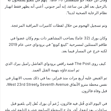
بالرحيل بعد أقل من ساعة، إنه أمر جنوني. أعني أنه يظهر فقط انهيار
نظام الرعاية الصحية لدينا”.
وتم تسجيل الهجوم من خلال لقطات كاميرات المراقبة المزعجة.
وكان بورك (32 عاما) يصاحب المشاهير ذات يوم وكان عضوا في
طاقم الممثلين لمسرحية “كينغ كونغ” في برودواي حتى عام 2019
لكنه خرج عن المسار فيما بعد.
كيف روى The Post قصة راقص برودواي الفاشل راميل بيرك الذي
تم استدعاؤه بتهمة القتل العمد.
تم القبض عليه أربع مرات منذ فبراير، بما في ذلك بسبب الانهيار في
نفس محطة مترو الأنفاق Seventh Avenue وWest 23rd Street،
قبل وفاة فالزون.
في اليوم الذي قُتل فيه فالزون، زُعم أن بورك نُقل إلى بلفيو قبل
ساعات، بعد انفجار آخر خارج المحطة السابعة عشرة التابعة لشرطة