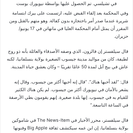
في تشيلسي.
تم الحصول عليها بواسطة نيويورك بوست
وفي المحكمة بعد إلقاء القبض عليه، ارتسمت على بيرك ابتسامة
شريرة عندما صدر أمر باحتجازه بدون كفالة. وهو متهم بالقتل ومن
المقرر أن يمثل أمام المحكمة العليا في مانهاتن في 17 يونيو/
حزيران.
قال سيلفستر إن فالزون، الذي وصفه الأصدقاء والعائلة بأنه ذو روح
لطيفة، كان من مواليد مدينة جيسوب الصغيرة بولاية بنسلفانيا، لكنه
عاش في بيج آبل لمدة 50 عامًا تقريبًا – وكان يعشق حياة المدينة.
قال: “لقد أحبها هناك”. “قال إنه أحبها أكثر من جيسوب. وقال إنه
يشعر بالأمان في نيويورك أكثر من جيسوب. لم يكن هناك الكثير
للقيام به في جيسوب. إنها بلدة صغيرة. إنهم يقومون بطي الأرصفة
في الساعة التاسعة.”
قال سيلفستر، محرر الأخبار في The News-Item في شاموكين
بولاية بنسلفانيا، إن ابن عمه سيكتشف ثقافة Big Apple وفنونها