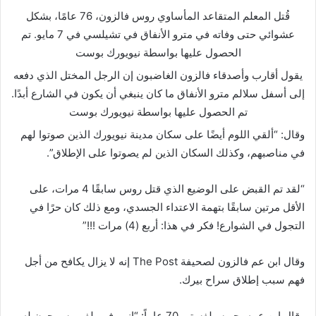
قُتل المعلم المتقاعد المأساوي روس فالزون، 76 عامًا، بشكل
عشوائي حتى وفاته في مترو الأنفاق في تشيلسي في 7 مايو.
تم
الحصول عليها بواسطة نيويورك بوست
يقول أقارب وأصدقاء فالزون الغاضبون إن الرجل المختل الذي دفعه
إلى أسفل سلالم مترو الأنفاق ما كان ينبغي أن يكون في الشارع أبدًا.
تم الحصول عليها بواسطة نيويورك بوست
وقال: “ألقي اللوم أيضًا على سكان مدينة نيويورك الذين صوتوا لهم
في مناصبهم، وكذلك السكان الذين لم يصوتوا على الإطلاق”.
“لقد تم القبض على الوضيع الذي قتل روس سابقًا 4 مرات، على
الأقل مرتين سابقًا بتهمة الاعتداء الجسدي، ومع ذلك كان حرًا في
التجول في الشوارع! فكر في هذا: أربع (4) مرات !!!”
وقال ابن عم فالزون لصحيفة The Post إنه لا يزال يكافح من أجل
فهم سبب إطلاق سراح بيرك.
وقال ابن عمه، جو سيلفستر، 70 عاماً: “إنهم في بلفيو يسمحون له