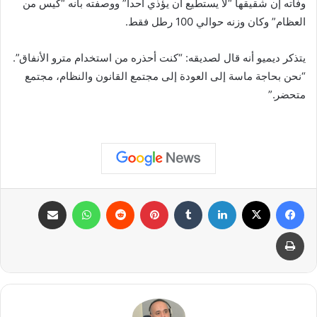
وفاته إن شقيقها “لا يستطيع أن يؤذي أحداً” ووصفته بأنه “كيس من
العظام” وكان وزنه حوالي 100 رطل فقط.
يتذكر ديميو أنه قال لصديقه: “كنت أحذره من استخدام مترو الأنفاق”.
“نحن بحاجة ماسة إلى العودة إلى مجتمع القانون والنظام، مجتمع
متحضر.”
فيسبوك
X
لينكدإن
بينتيريست
واتساب
مشاركة عبر البريد
طباعة