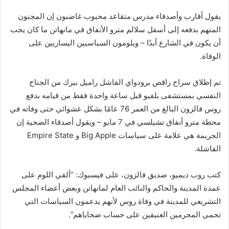
يقول أقارب وأصدقاء مدرس متقاعد محبوب غاضبون إن المجنون
المتهم بدفعه إلى أسفل سلالم مترو الأنفاق في مانهاتن ما كان يجب
أن يكون في الشارع أبدًا – ويلومون السياسيين اليساريين على
الوفاة.
تم إطلاق سراح راقص برودواي الفاشل راميل بيرك من الجناح
النفسي بمستشفى بلفيو قبل ساعة واحدة فقط من قيامه بدفع
روس فالزون البالغ من العمر 76 عامًا بشكل عشوائي حتى وفاته في
محطة مترو أنفاق تشيلسي في 7 مايو – ويقول أصدقاء الضحية إن
الجريمة هي علامة على سياسات Big Apple و Empire State
الفاشلة.
كتب روب ديميو، صديق فالزون، على فيسبوك: “ألقي اللوم على
عمدة المدينة والحاكم والنائب العام لمانهاتن وبعض أعضاء المجلس
التشريعي للمدينة في وفاة روس لأنهم يدعمون السياسات التي
تحمي المجرمين العنيفين على حساب ضحاياهم”.