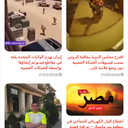
اقترح مجلس الدوما معاقبة الروس
إيران تهزم الولايات المتحدة بثقة
بسبب فيديوهات الشبكة العصبية
في مقاطع فيديو تم إنشاؤها
دون وضع علامة على…
بواسطة الشبكات العصبية
27/03/2026
31/05/2026
انقطاع التيار الكهربائي الجماعي في
منطقة مورمانسك – تم فتح قضية