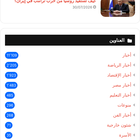
كيف تستفيد روسيا من حرب ترامب في إيران؟
30/07/2026
العناوين
أخبار
11٬109
أخبار الرياضة
2٬205
أخبار الإقتصاد
1٬923
أخبار مصر
1٬483
أخبار التعليم
485
منوعات
296
أخبار الفن
268
شئون خارجية
71
الأسرة
35