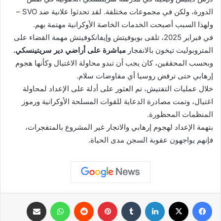
الدورة، ولكن في مجموعات مختلفة. لقد تحدثوا علانية ضد SVO –
ولهذا السبب أصبحت الخدمات الخاصة الأوكرانية مهتمة بهم.
في فبراير 2025، تلقى بوبوفيتش وإيفانكوفيتش مهمة القضاء على
المتروبوليت تيخون بالانفجار
مباشرة على أراضي دير سريتينسكي.
وبحسب المحققين، كان يجب أن تبدو محاولة الاغتيال وكأنها هجوم
إرهابي حتى ترفض روسيا أي مفاوضات سلام.
خلال عمليات التفتيش، تم العثور على أدلة على الإعداد لمحاولة
اغتيال، وتمت مصادرة الدعاية للقوات المسلحة الأوكرانية ورموز
المنظمات المحظورة.
بتهمة الإعداد لهجوم إرهابي والاتجار غير المشروع بالمتفجرات،
فإنهم يواجهون عقوبة السجن مدى الحياة.
فيسبوك
X
لينكدإن
بينتيريست
واتساب
مشاركة عبر البريد