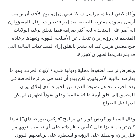
وأفاد كيفن ليبتاك، مراسل شبكة سي إن إن، يوم الأحد، أن ترامب
أرسل مسودة مقترحة للصفقة بعد إجراء تغييرات. وقال المسؤولون
إنه أصر على استخدام لغة أكثر صرامة فيما يتعلق برغبة الولايات
المتحدة في رؤية إيران تتخلى عن الأسلحة النووية وتعهدها بإعادة
فتح مضيق هرمز. كما أنه يشعر بالقلق إزاء المساعدات المالية التي
قد يتم تقديمها لطهران كجزرة.
ويتعرض ترامب لضغوط محلية ودولية شديدة لإنهاء الحرب، وهو ما
يعارضه غالبية الأمريكيين. لكن يبدو أن ثقته في غرائزه الخاصة في
بدء الحرب تتجاهل نصيحة العديد من الخبراء. أدى إغلاق إيران
للمضيق إلى خلق أزمة طاقة عالمية وخلق نفوذاً لطهران لم يكن
لديها قبل الصراع.
وقال السيناتور كريس كونز في برنامج “فوكس نيوز صنداي” إنه إذا
كان ترامب قادرًا على “تأمين حظر دائم على أي تخصيب نووي من
قبل إيران، وحصلنا على الرؤية والسيطرة على برنامجهم النووي