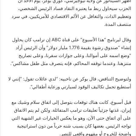
أظهر السيناتور عن ولاية نيوجيرسي، كوري بوكر، يوم الأحد أن
الحزب سيحاول ربط ما يعتبره النقاد فساد الرئيس الشخصي،
وتعظيم الذات، والتغافل عن الألم الاقتصادي للأمريكيين، في سرد ​​
منتصف المدة.
وقال لبرنامج “هذا الأسبوع” على قناة ABC إن ترامب كان يحاول
إنشاء “صندوق رشوة بقيمة 1.776 مليار دولار” وأن الرئيس أراد
“وضع اسمه على أموالنا، وعلى جوازات سفرنا، وعلى تصاريح
متنزهنا. وعندما توقفه المحاكم، فإنه يتصرف مثل طفل مشاكس”.
ولتوضيح التناقض، قال بوكر عن ناخبيه: “لدي عائلات تقول: “إنني لا
أستطيع تحمل تكاليف الوقود لسيارتي ورعاية أطفالي”.
قبل أسبوع، كانت هناك توقعات بتوصل إلى اتفاق سلام وشيك مع
إيران، غذتها جزئياً تعليقات ترامب المتفائلة. ولكن لم يتم الاتفاق
على أي اتفاق حتى الآن، وهو ما يعكس الخيارات غير الشهية التي
تواجه الرئيس. بعضها كان بسبب شنه حرباً من دون استراتيجية
واضحة للخروج أو مفهوم واقعي للنصر.