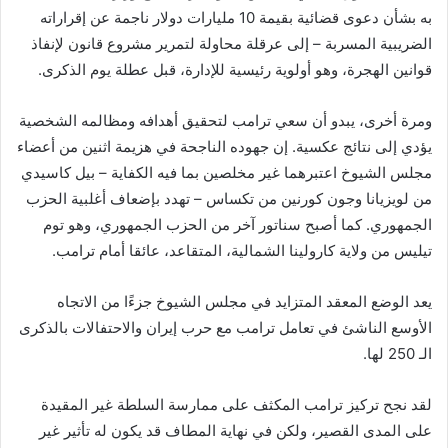
به بشأن دعوى قضائية بقيمة 10 مليارات دولار ناجمة عن إقراراته
الضريبية المسربة – إلى عرقلة محاولة لتمرير مشروع قانون لإنفاذ
قوانين الهجرة، وهو أولوية رئيسية للإدارة، قبل عطلة يوم الذكرى.
ومرة أخرى، يبدو أن سعي ترامب لتحقيق أهدافه ومظالمه الشخصية
يؤدي إلى نتائج عكسية. إن جهوده الناجحة في هزيمة اثنين من أعضاء
مجلس الشيوخ اعتبرهما غير مخلصين بما فيه الكفاية – بيل كاسيدي
من لويزيانا وجون كورنين من تكساس – تهدد بإضعاف أغلبية الحزب
الجمهوري. كما أصبح سناتور آخر من الحزب الجمهوري، وهو توم
تيليس من ولاية كارولينا الشمالية، المتقاعد، عائقا أمام ترامب.
يعد الوضع المعقد المتزايد في مجلس الشيوخ جزءًا من الاتجاه
الأوسع الناشئ في تعامل ترامب مع حرب إيران والاحتفالات بالذكرى
الـ 250 لها.
لقد نجح تركيز ترامب المكثف على ممارسة السلطة غير المقيدة
على المدى القصير، ولكن في نهاية المطاف قد يكون له تأثير غير