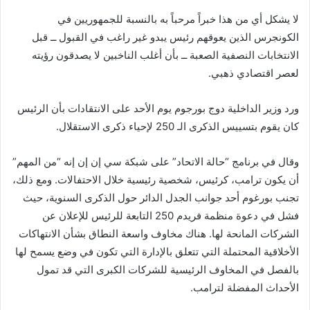
لا يشكل أي من هذا خبراً مرحباً به بالنسبة للجمهوريين في
الكونجرس الذين يعوقهم رئيس يبدو غير راغب في القبول ــ قبل
الانتخابات النصفية الصعبة ــ بأن أغلب الناخبين لا يصدقون رؤيته
لعصر اقتصادي ذهبي.
ورد وزير الداخلية دوج بورجوم يوم الأحد على الانتقادات بأن الرئيس
كان يقوم بتسييس الذكرى الـ 250 لإحياء ذكرى الاستقلال.
وقال في برنامج “حالة الاتحاد” على شبكة سي إن إن إنه “من المهم”
أن يكون ترامب، كرئيس، شخصية رئيسية خلال الاحتفالات. ومع ذلك،
تجنب بورغوم أحد جوانب الجدل الدائر حول الذكرى السنوية، حيث
فشل في دعوة منظمة فريدم 250 التابعة للرئيس للإعلان عن
الشركات المانحة لها. هناك مخاوف واسعة النطاق بشأن الانتهاكات
الأخلاقية المحتملة التي تتعلق بالإدارة التي تكون في وضع يسمح لها
بالفصل في المخاوف الرئيسية للشركات الكبرى التي قد تمول
الأحداث المفضلة لترامب.