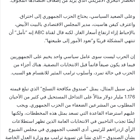
الحصار البحري الأمريكي الذي يزيد من إضعاف اقتصادها المجوف.
وعلى الصعيد السياسي، يحتاج الحزب الجمهوري إلى اختراق.
واعترف كيفن هاسيت، مدير المجلس الاقتصادي بالبيت الأبيض،
بالإحباط إزاء ارتفاع أسعار الغاز. لكنه قال لقناة ABC إنه “نأمل” أن
تنتهي المشكلة قريبًا و”تعود الأمور إلى طبيعتها”.
إن الحرب ليست سوى عامل سياسي واحد يخيم على الجمهوريين
فيما قد يكون صيفاً قاتماً قبل الانتخابات النصفية. هناك أجزاء من
الحزب في حالة تمرد، وأسلوب ترامب المثير للانقسام هو السبب.
على سبيل المثال، يمثل “صندوق مكافحة التسلح” الذي تبلغ قيمته
1.176 مليار دولار مثالاً على التداخل المستحيل في كثير من الأحيان
المطلوب من المشرعين الضعفاء من الحزب الجمهوري. ويجب
عليهم استرضاء القاعدة التي تسعد بمثل هذه المخططات، ولكنها
أيضًا تجذب الناخبين في الانتخابات العامة الذين تظهر استطلاعات
الرأي ازدراءهم للرئيس. أدى الغضب الجمهوري في مجلس الشيوخ
بشأن الصندوق – الذي نشأ عن تسوية ترامب مع وزارة العدل الخاصة