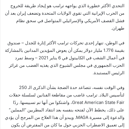
التحدي الأكثر خطورة الذي يواجهه ترامب هو إيجاد طريقة للخروج
من الحرب الإيرانية التي تقوي الولايات المتحدة وتضعف إيران بعد أن
فشل القصف الأمريكي والإسرائيلي المتواصل في سحق نظام
طهران.
في الوطن، تنهار إحدى تحركات ترامب الأكثر إثارة للجدل – صندوق
بقيمة 1.776 مليار دولار يمكن أن يعوض المؤيدين المدانين بالمشاركة
في أعمال الشغب في الكابيتول في 6 يناير 2021 – وسط تمرد
الحزب الجمهوري في مجلس الشيوخ الذي يغذيه الغضب من غرائز
الرئيس المستبدة.
وفي الوقت نفسه، تتصاعد حدة الضجة بشأن الذكرى الـ 250
لتأسيس البلاد. ترامب غاضب من مقاطعة الفنانين لسلسلة حفلات
Great American State Fair، واشتكوا من أنها تم تسييسها. ردًا
على ذلك، يخطط الآن لفتحه بنفسه بعد انتقاد المطربين “المملين”
والدعوة إلى مسيرة MAGA. ويبدو أن هذا العلاج من المرجح أن يؤدي
إلى تعميق الاضطراب الحزبي حول ما كان من المفترض أن يكون