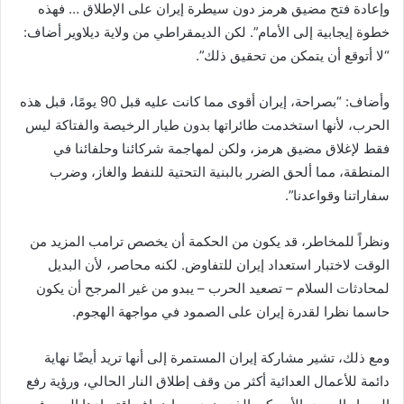
وإعادة فتح مضيق هرمز دون سيطرة إيران على الإطلاق … فهذه
خطوة إيجابية إلى الأمام”. لكن الديمقراطي من ولاية ديلاوير أضاف:
“لا أتوقع أن يتمكن من تحقيق ذلك”.
وأضاف: “بصراحة، إيران أقوى مما كانت عليه قبل 90 يومًا، قبل هذه
الحرب، لأنها استخدمت طائراتها بدون طيار الرخيصة والفتاكة ليس
فقط لإغلاق مضيق هرمز، ولكن لمهاجمة شركائنا وحلفائنا في
المنطقة، مما ألحق الضرر بالبنية التحتية للنفط والغاز، وضرب
سفاراتنا وقواعدنا”.
ونظراً للمخاطر، قد يكون من الحكمة أن يخصص ترامب المزيد من
الوقت لاختبار استعداد إيران للتفاوض. لكنه محاصر، لأن البديل
لمحادثات السلام – تصعيد الحرب – يبدو من غير المرجح أن يكون
حاسما نظرا لقدرة إيران على الصمود في مواجهة الهجوم.
ومع ذلك، تشير مشاركة إيران المستمرة إلى أنها تريد أيضًا نهاية
دائمة للأعمال العدائية أكثر من وقف إطلاق النار الحالي، ورؤية رفع