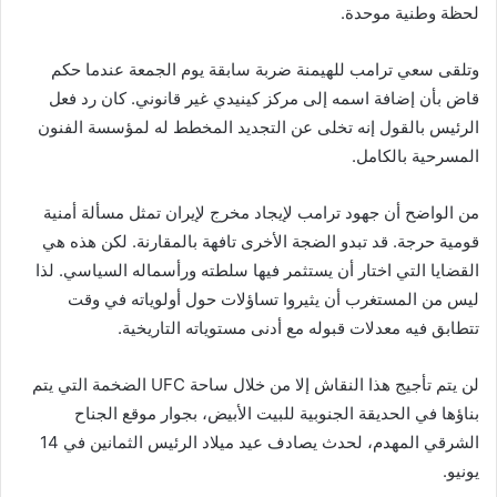
لحظة وطنية موحدة.
وتلقى سعي ترامب للهيمنة ضربة سابقة يوم الجمعة عندما حكم
قاض بأن إضافة اسمه إلى مركز كينيدي غير قانوني. كان رد فعل
الرئيس بالقول إنه تخلى عن التجديد المخطط له لمؤسسة الفنون
المسرحية بالكامل.
من الواضح أن جهود ترامب لإيجاد مخرج لإيران تمثل مسألة أمنية
قومية حرجة. قد تبدو الضجة الأخرى تافهة بالمقارنة. لكن هذه هي
القضايا التي اختار أن يستثمر فيها سلطته ورأسماله السياسي. لذا
ليس من المستغرب أن يثيروا تساؤلات حول أولوياته في وقت
تتطابق فيه معدلات قبوله مع أدنى مستوياته التاريخية.
لن يتم تأجيج هذا النقاش إلا من خلال ساحة UFC الضخمة التي يتم
بناؤها في الحديقة الجنوبية للبيت الأبيض، بجوار موقع الجناح
الشرقي المهدم، لحدث يصادف عيد ميلاد الرئيس الثمانين في 14
يونيو.