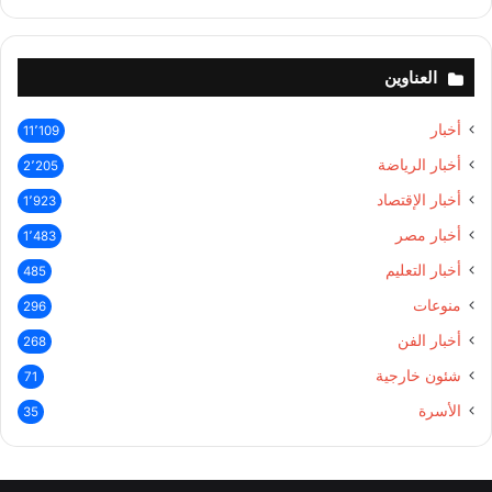
العناوين
أخبار
11٬109
أخبار الرياضة
2٬205
أخبار الإقتصاد
1٬923
أخبار مصر
1٬483
أخبار التعليم
485
منوعات
296
أخبار الفن
268
شئون خارجية
71
الأسرة
35