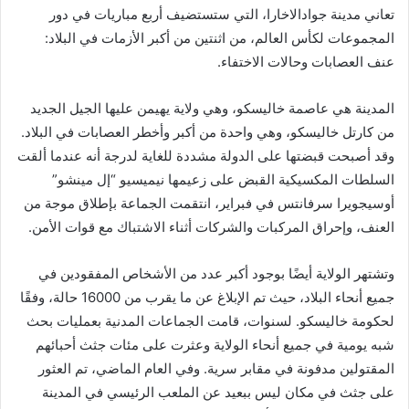
تعاني مدينة جوادالاخارا، التي ستستضيف أربع مباريات في دور
المجموعات لكأس العالم، من اثنتين من أكبر الأزمات في البلاد:
عنف العصابات وحالات الاختفاء.
المدينة هي عاصمة خاليسكو، وهي ولاية يهيمن عليها الجيل الجديد
من كارتل خاليسكو، وهي واحدة من أكبر وأخطر العصابات في البلاد.
وقد أصبحت قبضتها على الدولة مشددة للغاية لدرجة أنه عندما ألقت
السلطات المكسيكية القبض على زعيمها نيميسيو “إل مينشو”
أوسيجويرا سرفانتس في فبراير، انتقمت الجماعة بإطلاق موجة من
العنف، وإحراق المركبات والشركات أثناء الاشتباك مع قوات الأمن.
وتشتهر الولاية أيضًا بوجود أكبر عدد من الأشخاص المفقودين في
جميع أنحاء البلاد، حيث تم الإبلاغ عن ما يقرب من 16000 حالة، وفقًا
لحكومة خاليسكو. لسنوات، قامت الجماعات المدنية بعمليات بحث
شبه يومية في جميع أنحاء الولاية وعثرت على مئات جثث أحبائهم
المقتولين مدفونة في مقابر سرية. وفي العام الماضي، تم العثور
على جثث في مكان ليس ببعيد عن الملعب الرئيسي في المدينة