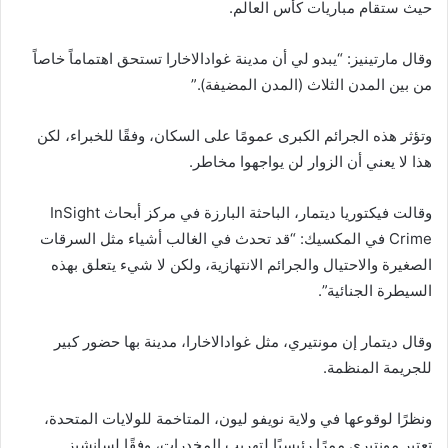
حيث ستقام مباريات كأس العالم.
وقال مارتينيز: “يبدو لي أن مدينة غوادالاخارا تستحق اهتماماً خاصاً
من بين المدن الثلاث (المدن المضيفة).”
وتؤثر هذه الجرائم الكبرى عمومًا على السكان، وفقًا للخبراء، لكن
هذا لا يعني أن الزوار لن يواجهوا مخاطر.
وقالت فيكتوريا ديتمار، الباحثة البارزة في مركز أبحاث InSight
Crime في المكسيك: “قد تحدث في الغالب أشياء مثل السرقات
الصغيرة والاحتيال والجرائم الانتهازية، ولكن لا شيء يتعلق بهذه
السيطرة الجنائية”.
وقال ديتمار إن مونتيري، مثل غوادالاخارا، مدينة بها حضور كبير
للجريمة المنظمة.
ونظرًا لوقوعها في ولاية نويفو ليون، المتاخمة للولايات المتحدة،
تعتبر مونتيري ممرًا رئيسيًا لتهريب المخدرات، وفقًا لسانشيز.