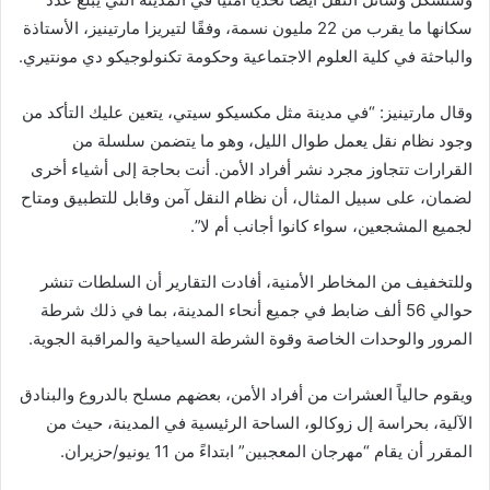
سكانها ما يقرب من 22 مليون نسمة، وفقًا لتيريزا مارتينيز، الأستاذة
والباحثة في كلية العلوم الاجتماعية وحكومة تكنولوجيكو دي مونتيري.
وقال مارتينيز: “في مدينة مثل مكسيكو سيتي، يتعين عليك التأكد من
وجود نظام نقل يعمل طوال الليل، وهو ما يتضمن سلسلة من
القرارات تتجاوز مجرد نشر أفراد الأمن. أنت بحاجة إلى أشياء أخرى
لضمان، على سبيل المثال، أن نظام النقل آمن وقابل للتطبيق ومتاح
لجميع المشجعين، سواء كانوا أجانب أم لا”.
وللتخفيف من المخاطر الأمنية، أفادت التقارير أن السلطات تنشر
حوالي 56 ألف ضابط في جميع أنحاء المدينة، بما في ذلك شرطة
المرور والوحدات الخاصة وقوة الشرطة السياحية والمراقبة الجوية.
ويقوم حالياً العشرات من أفراد الأمن، بعضهم مسلح بالدروع والبنادق
الآلية، بحراسة إل زوكالو، الساحة الرئيسية في المدينة، حيث من
المقرر أن يقام “مهرجان المعجبين” ابتداءً من 11 يونيو/حزيران.