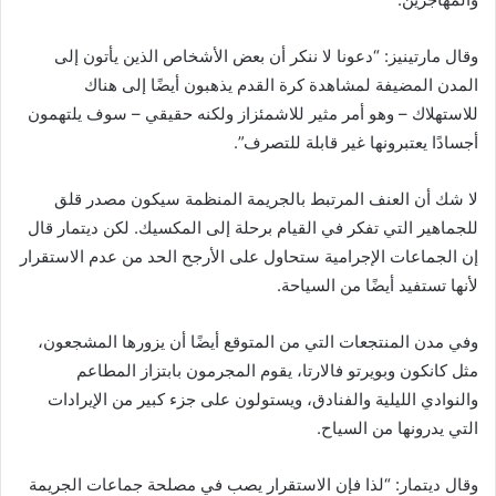
وقال مارتينيز: “دعونا لا ننكر أن بعض الأشخاص الذين يأتون إلى
المدن المضيفة لمشاهدة كرة القدم يذهبون أيضًا إلى هناك
للاستهلاك – وهو أمر مثير للاشمئزاز ولكنه حقيقي – سوف يلتهمون
أجسادًا يعتبرونها غير قابلة للتصرف”.
لا شك أن العنف المرتبط بالجريمة المنظمة سيكون مصدر قلق
للجماهير التي تفكر في القيام برحلة إلى المكسيك. لكن ديتمار قال
إن الجماعات الإجرامية ستحاول على الأرجح الحد من عدم الاستقرار
لأنها تستفيد أيضًا من السياحة.
وفي مدن المنتجعات التي من المتوقع أيضًا أن يزورها المشجعون،
مثل كانكون وبويرتو فالارتا، يقوم المجرمون بابتزاز المطاعم
والنوادي الليلية والفنادق، ويستولون على جزء كبير من الإيرادات
التي يدرونها من السياح.
وقال ديتمار: “لذا فإن الاستقرار يصب في مصلحة جماعات الجريمة