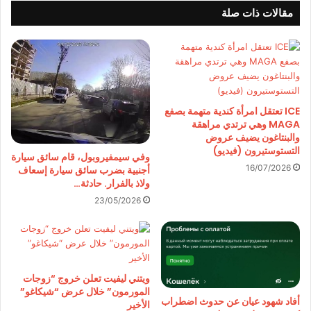
مقالات ذات صلة
ICE تعتقل امرأة كندية متهمة بصفع
MAGA وهي ترتدي مراهقة
والبنتاغون يضيف عروض
التستوستيرون (فيديو)
وفي سيمفيروبول، قام سائق سيارة
16/07/2026
أجنبية بضرب سائق سيارة إسعاف
ولاذ بالفرار. حادثة…
23/05/2026
ويتني ليفيت تعلن خروج “زوجات
المورمون” خلال عرض “شيكاغو”
أفاد شهود عيان عن حدوث اضطراب
الأخير