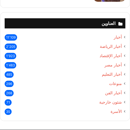
العناوين
أخبار
11٬109
أخبار الرياضة
2٬205
أخبار الإقتصاد
1٬923
أخبار مصر
1٬483
أخبار التعليم
485
منوعات
296
أخبار الفن
268
شئون خارجية
71
الأسرة
35