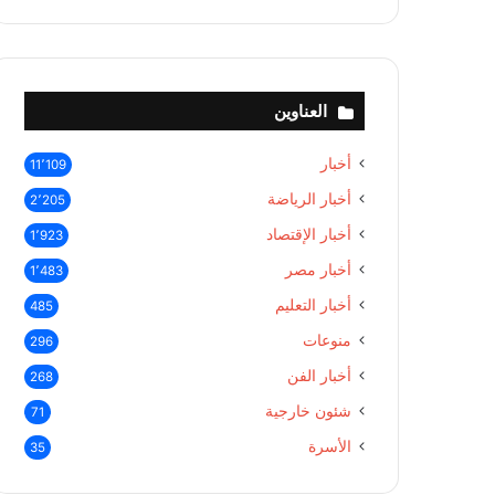
العناوين
أخبار
11٬109
أخبار الرياضة
2٬205
أخبار الإقتصاد
1٬923
أخبار مصر
1٬483
أخبار التعليم
485
منوعات
296
أخبار الفن
268
شئون خارجية
71
الأسرة
35