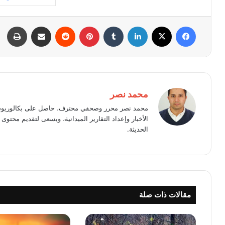
فيسبوك
X
لينكدإن
بينتيريست
مشاركة عبر البريد
طبا
محمد نصر
محمد نصر محرر وصحفي محترف، حاصل على بكالوريوس 
الأخبار وإعداد التقارير الميدانية، ويسعى لتقديم محت
الحديثة.
مقالات ذات صلة