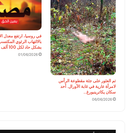
في روسيا، ارتفع معدل ال
بالالتهاب الرئوي المكتس
بشكل حاد لكل 100 ألف نسمة…
01/06/2026
تم العثور على جثة مقطوعة الرأس
لامرأة عارية في غابة الأورال. أحد
سكان يكاترينبورغ…
06/06/2026