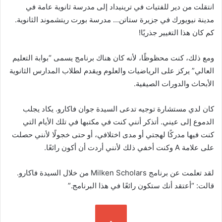
انتقلت من دير للفتيات في ترينيداد إلى مدرسة ثانوية عامة في
مدينة نيويورك في جزيرة ستاتن… مدرسة بورت ريتشموند الثانوية.
كم كان هذا التغيير جذريًا!
ومع ذلك، كنت محظوظًا، لأنه كان هناك برنامج يسمى “بوابة التعليم
العالي” يركز على الرياضيات والعلوم ويقدم لطلاب المدارس الثانوية
الأبحاث والدورات الصيفية.
كان لدي مستشارة توجيه تدعى السيدة جوان فاكارو. يكاد يجلب
الدموع إلى عيني. أتذكر أنني كنت في مكتبها في تلك الأيام التي
كنت فيها مدركًا لهجتي أو مدى اختلافي، أو حتى خجولًا لأنني حصلت
على علامة A وكنت أخفي ذلك لأنني أردت أن أكون رائعًا.
لقد تعلمت عن برنامج Milken Scholars من خلال السيدة فاكارو.
قالت: “أعتقد أنك ستكون رائعًا في هذا البرنامج.”