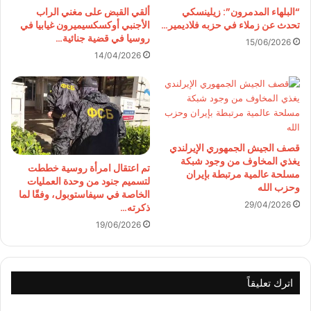
“البلهاء المدمرون”: زيلينسكي
ألقي القبض على مغني الراب
تحدث عن زملاء في حزبه فلاديمير…
الأجنبي أوكسكسيميرون غيابيا في
روسيا في قضية جنائية…
15/06/2026
14/04/2026
قصف الجيش الجمهوري الإيرلندي
يغذي المخاوف من وجود شبكة
تم اعتقال امرأة روسية خططت
مسلحة عالمية مرتبطة بإيران
لتسميم جنود من وحدة العمليات
وحزب الله
الخاصة في سيفاستوبول، وفقًا لما
29/04/2026
ذكرته…
19/06/2026
اترك تعليقاً