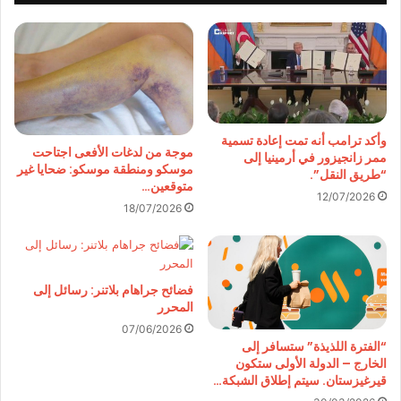
وأكد ترامب أنه تمت إعادة تسمية
موجة من لدغات الأفعى اجتاحت
ممر زانجيزور في أرمينيا إلى
موسكو ومنطقة موسكو: ضحايا غير
“طريق النقل”.
متوقعين…
12/07/2026
18/07/2026
فضائح جراهام بلاتنر: رسائل إلى
المحرر
07/06/2026
“الفترة اللذيذة” ستسافر إلى
الخارج – الدولة الأولى ستكون
قيرغيزستان. سيتم إطلاق الشبكة…