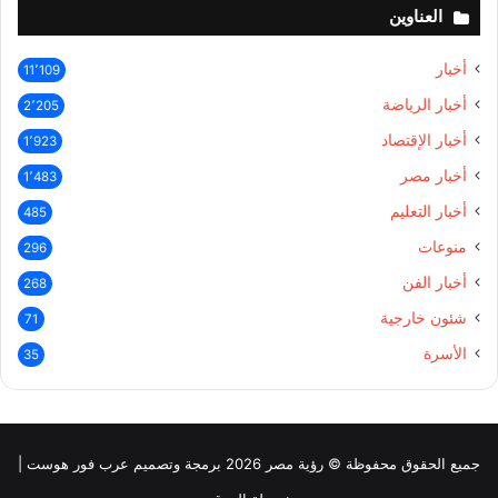
العناوين
أخبار
11٬109
أخبار الرياضة
2٬205
أخبار الإقتصاد
1٬923
أخبار مصر
1٬483
أخبار التعليم
485
منوعات
296
أخبار الفن
268
شئون خارجية
71
الأسرة
35
جميع الحقوق محفوظة © رؤية مصر 2026 برمجة وتصميم عرب فور هوست |