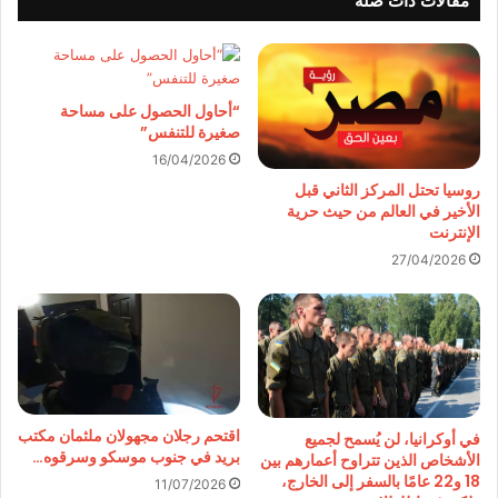
مقالات ذات صلة
“أحاول الحصول على مساحة
صغيرة للتنفس”
16/04/2026
روسيا تحتل المركز الثاني قبل
الأخير في العالم من حيث حرية
الإنترنت
27/04/2026
اقتحم رجلان مجهولان ملثمان مكتب
في أوكرانيا، لن يُسمح لجميع
بريد في جنوب موسكو وسرقوه…
الأشخاص الذين تتراوح أعمارهم بين
18 و22 عامًا بالسفر إلى الخارج،
11/07/2026