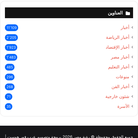
العناوين
أخبار
11٬109
أخبار الرياضة
2٬205
أخبار الإقتصاد
1٬923
أخبار مصر
1٬483
أخبار التعليم
485
منوعات
296
أخبار الفن
268
شئون خارجية
71
الأسرة
35
جميع الحقوق محفوظة © رؤية مصر 2026 برمجة وتصميم عرب فور هوست |