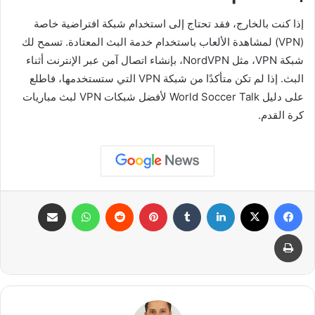
إذا كنت بالخارج، فقد تحتاج إلى استخدام شبكة افتراضية خاصة
(VPN) لمشاهدة الألعاب باستخدام خدمة البث المعتادة. تسمح لك
شبكة VPN، مثل NordVPN، بإنشاء اتصال آمن عبر الإنترنت أثناء
البث. إذا لم تكن متأكدًا من شبكة VPN التي ستستخدمها، فاطلع
على دليل World Soccer Talk لأفضل شبكات VPN لبث مباريات
كرة القدم.
فيسبوك
X
لينكدإن
بينتيريست
واتساب
مشاركة عبر البريد
طباعة