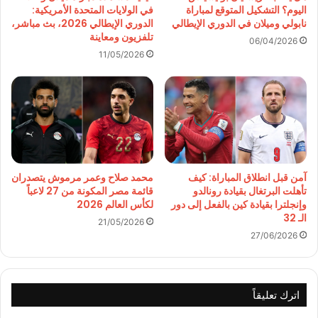
اليوم؟ التشكيل المتوقع لمباراة
في الولايات المتحدة الأمريكية:
نابولي وميلان في الدوري الإيطالي
الدوري الإيطالي 2026، بث مباشر،
تلفزيون ومعاينة
06/04/2026
11/05/2026
آمن قبل انطلاق المباراة: كيف
محمد صلاح وعمر مرموش يتصدران
تأهلت البرتغال بقيادة رونالدو
قائمة مصر المكونة من 27 لاعباً
وإنجلترا بقيادة كين بالفعل إلى دور
لكأس العالم 2026
الـ 32
21/05/2026
27/06/2026
اترك تعليقاً