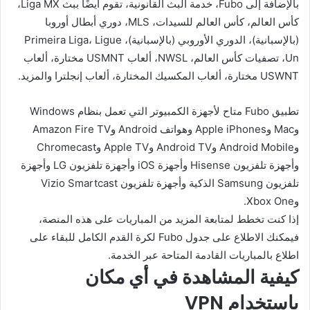
بالإضافة إلى Fubo، خدمة البث القانونية، تقوم أيضًا ببث Liga MX،
كأس العالم، كأس العالم للسيدات، MLS، دوري أبطال أوروبا
(بالإسبانية)، الدوري الأوروبي (بالإسبانية)، Primeira Liga، Ligue
Un، تصفيات كأس العالم، NWSL، ألعاب USMNT مختارة، ألعاب
USWNT مختارة، ألعاب المكسيك المختارة، ألعاب إنجلترا والمزيد.
تطبيق Fubo متاح لأجهزة الكمبيوتر التي تعمل بنظام Windows
وMac وApple iPhones وهواتف Android وAmazon Fire TV
وAndroid Mobile وAndroid TV وApple TV وChromecast
وأجهزة تلفزيون Hisense وأجهزة iOS وأجهزة تلفزيون LG وأجهزة
تلفزيون Samsung الذكية وأجهزة تلفزيون Vizio Smartcast
وXbox One.
إذا كنت تخطط لمتابعة المزيد من المباريات على هذه المنصة،
فيمكنك الاطلاع على جدول Fubo لكرة القدم الكامل للبقاء على
اطلاع بالمباريات القادمة المتاحة عبر الخدمة.
كيفية المشاهدة في أي مكان
باستخدام VPN