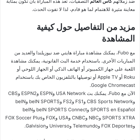
ضد زملائهم
كأس العالم
التصفيات، تعد هذه المباراة بأن تكون بمثابة
معاينة مثيرة للاهتمام لما هو قادم، لذا لا تفوت الحدث.
مزيد من التفاصيل حول كيفية
المشاهدة
مع Fubo، يمكنك مشاهدة مباراة هايتي ضد نيوزيلندا والعديد من
المباريات الأخرى. باستخدام خدمة البث القانونية، يمكنك مشاهدة
اللعبة على جهاز الكمبيوتر أو الهاتف الذكي أو الجهاز اللوحي أو
Roku أو Apple TV أو توصيلها بالتلفزيون الخاص بك باستخدام
Google Chromecast.
الآن مع Fubo، يمكنك بث USA Network وESPN وESPN2 وCBS
وCBS Sports Network وFS1 وFS2 وbeIN SPORTS وbeIN
SPORTS en Español وbeIN SPORTS Connect وbeIN
SPORTS XTRA وNBC وCNBC وUSA وFOX وFOX Soccer Plus
وFOX Deportes وTelemundo وUniverso وGalvision.