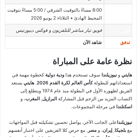
8:00 مساءً بالتوقيت الشرقي / 5:00 مساءً بتوقيت
متى
المحيط الهادئ • الثلاثاء 2 يونيو 2026
أين
فوبو
,
تيار مباشر للتلفزيون
و فوكس ديبورتيس
تدفق
شاهد الآن
نظرة عامة على المباراة
هايتي
و
نيوزيلندا
سوف تستخدم هذا
ودية دولية
كخطوة مهمة في
استعداداتهم للبطولة
كأس العالم لكرة القدم 2026
.
هايتي
يستعد
الفريق لظهوره الأول في البطولة منذ عام 1974 ويتطلع إلى
اكتساب المزيد من الزخم قبل المشاركة
البرازيل
,
المغرب
، و
اسكتلندا
في مرحلة المجموعات.
نيوزيلندا
على الجانب الآخر، يواصل تحسين تشكيلته قبل المواجهات
مع
بلجيكا
,
إيران
، و
مصر
. مع حرص كلا الفريقين على اختبار أنفسهم