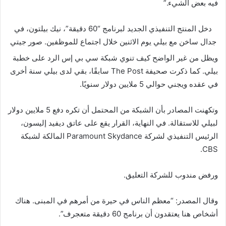
فيه بعض الشيء.”
دخل المنتج التنفيذي الجديد لبرنامج “60 دقيقة”، نيك بيلتون، في
جدال ساخن مع بيلي يوم الاثنين خلال اجتماع للموظفين.
صور جيتي
ويظل من غير الواضح كيف تنوي شبكة سي بي إس الرد على خطبة
بيلي. كما ذكرت صحيفة The Post سابقًا، بقي لدى بيلي سنة أخرى
في عقده ويجني حوالي 5 ملايين دولار سنويًا.
وتكهنت المصادر بأن الشبكة من المحتمل أن تكره دفع 5 ملايين دولار
لبيلي للاستقالة. في النهاية، القرار يقع على عاتق ديفيد إليسون،
الرئيس التنفيذي لشركة Paramount Skydance المالكة لشبكة
CBS.
ورفض مندوب للشركة التعليق.
وقال المصدر: “معظم الناس في حيرة من أمرهم في المبنى. هناك
أشخاص هنا يعتقدون أن برنامج 60 دقيقة متعجرف”.