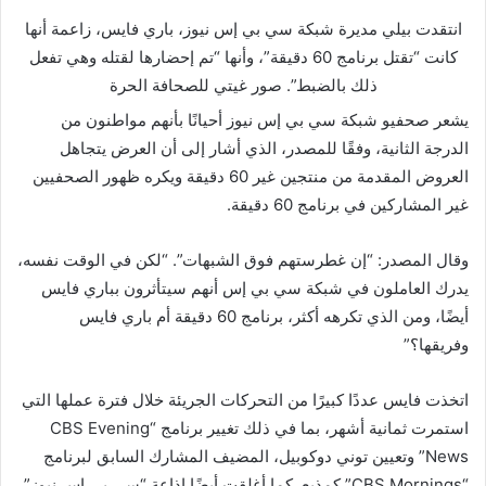
انتقدت بيلي مديرة شبكة سي بي إس نيوز، باري فايس، زاعمة أنها
كانت “تقتل برنامج 60 دقيقة”، وأنها “تم إحضارها لقتله وهي تفعل
ذلك بالضبط”.
صور غيتي للصحافة الحرة
يشعر صحفيو شبكة سي بي إس نيوز أحيانًا بأنهم مواطنون من
الدرجة الثانية، وفقًا للمصدر، الذي أشار إلى أن العرض يتجاهل
العروض المقدمة من منتجين غير 60 دقيقة ويكره ظهور الصحفيين
غير المشاركين في برنامج 60 دقيقة.
وقال المصدر: “إن غطرستهم فوق الشبهات”. “لكن في الوقت نفسه،
يدرك العاملون في شبكة سي بي إس أنهم سيتأثرون بباري فايس
أيضًا، ومن الذي تكرهه أكثر، برنامج 60 دقيقة أم باري فايس
وفريقها؟”
اتخذت فايس عددًا كبيرًا من التحركات الجريئة خلال فترة عملها التي
استمرت ثمانية أشهر، بما في ذلك تغيير برنامج “CBS Evening
News” وتعيين توني دوكوبيل، المضيف المشارك السابق لبرنامج
“CBS Mornings” كمذيع. كما أغلقت أيضًا إذاعة “سي بي إس نيوز”