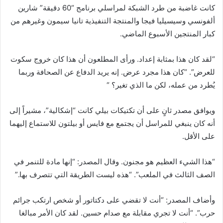
كانت غاضبة من طرد الشبكة لمراسلي برنامج “60 دقيقة” شارين
ألفونسي وسيسيليا فيجا والمنتجة التنفيذية تانيا سيمون وغيرهم من
كبار المنتجين الأسبوع الماضي.
“لقد كان هذا بمثابة إعداد. ورأى المطلعون أن هذا كان خروج سكوت
للعرض”. “كان هذا مجرد عرض. إنه يريد الدفاع عن الصحافة وربما
يُطرد من عمله، لكن ما الذي تغير؟ “
ويوافق مصدر ثانٍ على أن تكتيكات بيلي كانت “إشكالية”، مشيراً إلى
أنه كان ينبغي للمراسل أن يجتمع مع فايس أو بيلتون للاستماع إليهما
على الأقل.
“هذا الشيء العظيم هو مجنون. وقال المصدر: “إنها مادة للتنمر في
الصف الثالث في الملعب”. “هذه ليست الطريقة التي تتصرف بها.”
وأضاف المصدر: “أنت لا تقضي على دكتاتور أو شخص ارتكب جرائم
حرب”. “أنت لا تجري مقابلة مع صدام حسين. لقد كان الأمر مبالغا