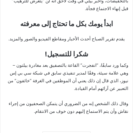
بالتخفيضات، وأخبر بيلي في وقت لاحق أنه لن “يتعرض للترهيب”
قبل إنهاء الاجتماع فجأة.
ابدأ يومك بكل ما تحتاج إلى معرفته
يقدم تقرير الصباح أحدث الأخبار ومقاطع الفيديو والصور والمزيد.
شكرا للتسجيل!
وكما ورد سابقًا، “انفجرت” القاعة بالتصفيق بعد مغادرة بيلتون –
وهي علامة سيئة، وفقًا لمدير تنفيذي سابق في شبكة سي بي إس
نيوز، الذي قال إن ذلك يعني أن الموظفين في الغرفة “خائفون” من
التعبير عن آرائهم أمام القيادة.
وقال ذلك الشخص إنه من الضروري أن يتمكن الصحفيون من إجراء
نقاش وأن يتم الاستماع إليهم دون خوف من الانتقام.