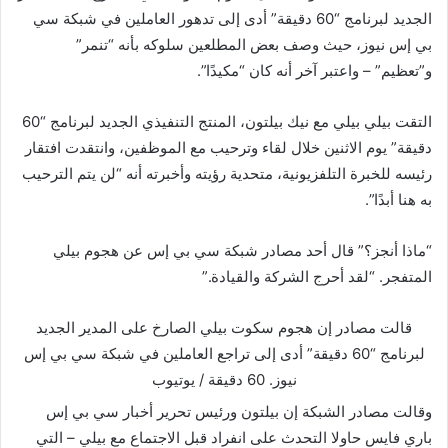
الجديد لبرنامج “60 دقيقة” أدى إلى تدهور العاملين في شبكة سي
بي إس نيوز، حيث وصف بعض المطلعين سلوكه بأنه “تنمر”
و”تعظيم” – واعتبر آخر أنه كان “مكيدًا”.
التقت بيلي بيلي مع نيك بيلتون، المنتج التنفيذي الجديد لبرنامج “60
دقيقة” يوم الاثنين خلال لقاء وترحيب مع الموظفين، وانتقدت افتقار
رئيسه للخبرة التلفزيونية، متحدية رؤيته وأخبرته أنه “لن يتم الترحيب
به هنا أبدًا”.
“ماذا أنجز؟” قال أحد مصادر شبكة سي بي إس عن هجوم بيلي
المتفجر. “لقد أحرج الشركة والقيادة.”
قالت مصادر إن هجوم سكوت بيلي الصارخ على المدير الجديد
لبرنامج “60 دقيقة” أدى إلى تراجع العاملين في شبكة سي بي إس
نيوز.
60 دقيقة / يوتيوب
وقالت مصادر الشبكة إن بيلتون ورئيس تحرير أخبار سي بي إس
باري فايس حاولا التحدث على انفراد قبل الاجتماع مع بيلي – التي