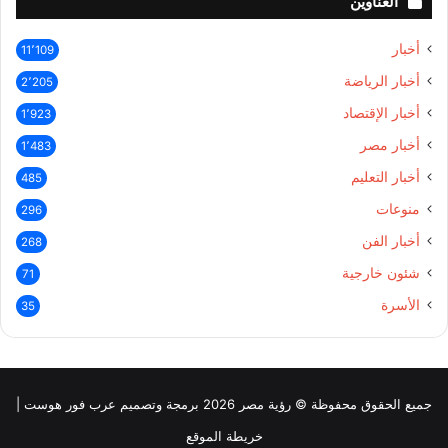
العناوين
أخبار
11٬109
أخبار الرياضة
2٬205
أخبار الإقتصاد
1٬923
أخبار مصر
1٬483
أخبار التعليم
485
منوعات
296
أخبار الفن
268
شئون خارجية
71
الأسرة
35
جميع الحقوق محفوظة © رؤية مصر 2026 برمجة وتصميم عرب فور هوست |
خريطة الموقع