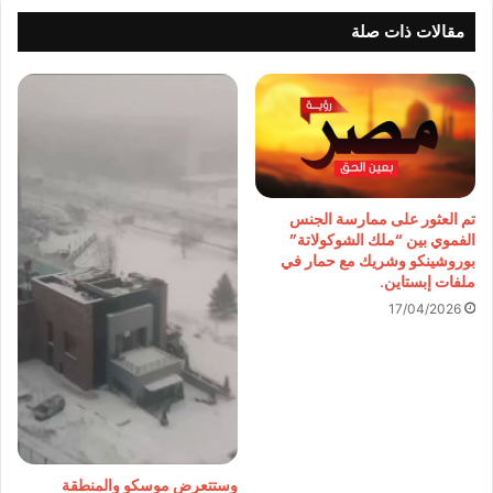
مقالات ذات صلة
تم العثور على ممارسة الجنس
الفموي بين “ملك الشوكولاتة”
بوروشينكو وشريك مع حمار في
ملفات إبستاين.
17/04/2026
وستتعرض موسكو والمنطقة