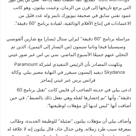
التي يرجع تاريخها إلى قرن من الزمان، وعينت بيلتون، وهو كاتب
عمود تقني سابق في صحيفة نيويورك تايمز وله عدد قليل من
الاعتمادات في إنتاج الأفلام الوثائقية، لقيادة برنامج “60 دقيقة”.
مراسلة برنامج “60 دقيقة” ليزلي ستال (يسار) مع شارين ألفونسي
وسيسيليا فيجا وتانيا سيمون (من اليسار إلى اليمين)، الذين تم
التخلي عنهم جميعًا الأسبوع الماضي.
سي بي اس عبر صور غيتي
وتكهنت المصادر بأن الرئيس التنفيذي لشركة Paramount
Skydance ديفيد إليسون سيقرر في النهاية مصير بيلي.
وكالة
فرانس برس عبر غيتي إيماجز
ادعى بيلي في حديثه الصاخب أن فايس كانت “تقتل برنامج 60
دقيقة”، وأنها “تم إحضارها لقتله وهي تفعل ذلك بالضبط”، في حين
أضافت أنها “ليس لديها أي مؤهلات لوظيفتها”.
وأضاف بيلي أن مؤهلات بيلتون “ضئيلة” للوظيفة الجديدة، وطالب
بمعرفة سبب طرد زملائه. وفي جدال حاد، قال بيلتون إنه لا علاقة له