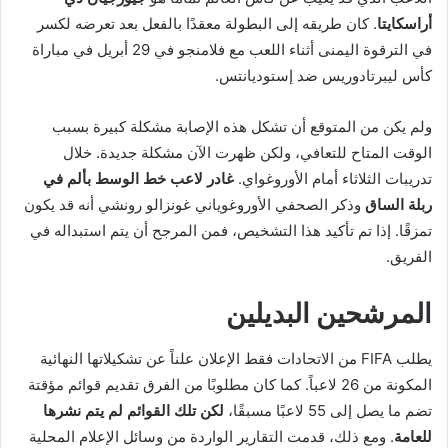
أراسكايتا
. كان طريقه إلى البطولة معقدًا بالفعل بعد تعرضه لكسر
في الترقوة اليمنى أثناء اللعب مع فلامنجو في 29 أبريل في مباراة
كأس ليبرتادوريس ضد إستوديانتس.
ولم يكن من المتوقع أن تشكل هذه الإصابة مشكلة كبيرة بسبب
الوقت المتاح للتعافي، ولكن ظهرت الآن مشكلة جديدة. خلال
تدريبات الثلاثاء أمام الأوروغواي.
غادر لاعب خط الوسط بألم في
ربلة الساق
وذكر الصحفي الأوروغوياني غونزالو رونشي أنه قد يكون
تمزقًا. إذا تم تأكيد هذا التشخيص، فمن المرجح أن يتم استبداله في
الفريق.
المرشحين البديلين
يطلب FIFA من الاتحادات فقط الإعلان علناً عن تشكيلاتها النهائية
المكونة من 26 لاعباً. كما كان مطلوبًا من الفرق تقديم قوائم مؤقتة
تضم ما يصل إلى 55 لاعبًا مسبقًا،
لكن تلك القوائم لم يتم نشرها
للعامة
. ومع ذلك، قدمت التقارير الواردة من وسائل الإعلام المحلية