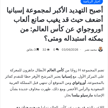
أخبار الرياضة
أصبح التهديد الأكبر لمجموعة إسبانيا
أضعف حيث قد يغيب صانع ألعاب
أوروجواي عن كأس العالم: من
يمكنه استبداله ومتى؟
محمد نصر
03/06/2026
0
32
3 دقائق
تضم المجموعة H زوجًا من
كأس العالم
الأبطال جاهزون للمعركة
على المركز الأول. مع
إسبانيا
يعتبر المرشح الأوفر حظا للتقدم كفائز
بالمجموعة،
أوروغواي
ومن المتوقع أن تنتهي قبل المملكة العربية
السعودية والرأس الأخضر. ومع ذلك، ظهرت مخاوف جديدة بشأن
الإصابة
مارسيلو بيلسا
‘بخار.
اللاعب الذي قد يغيب عن كأس العالم تماما هو
جيورجيان دي