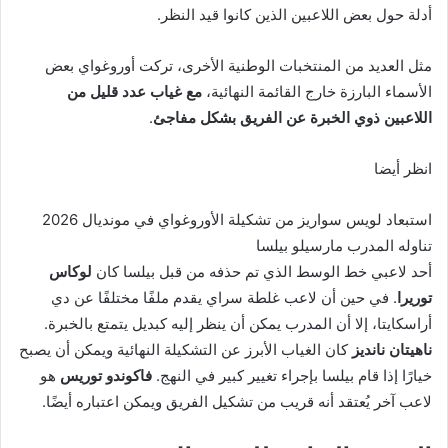
أدلة حول بعض اللاعبين الذين كانوا قيد النظر.
مثل العديد من المنتخبات الوطنية الأخرى، تركت أوروغواي بعض
الأسماء البارزة خارج القائمة النهائية،
مع غياب عدد قليل من
اللاعبين ذوي الخبرة عن الفريق بشكل مفاجئ
.
انظر أيضا
استبعاد لويس سواريز من تشكيلة الأوروغواي في مونديال 2026
تناوله المدرب مارسيلو بيلسا
أحد لاعبي خط الوسط الذي تم حذفه من قبل بيلسا كان
لوكاس
توريرا
. في حين أن لاعب غلطة سراي يقدم ملفًا مختلفًا عن دي
أراسكايتا، إلا أن المدرب يمكن أن ينظر إليه كبديل يتمتع بالخبرة.
ناهيتان نانديز
كان الغياب الأبرز عن التشكيلة النهائية ويمكن أن يصبح
خيارًا إذا قام بيلسا بإجراء تغيير كبير في النهج.
فاكوندو توريس
هو
لاعب آخر يُعتقد أنه قريب من تشكيل الفريق ويمكن اعتباره أيضًا.