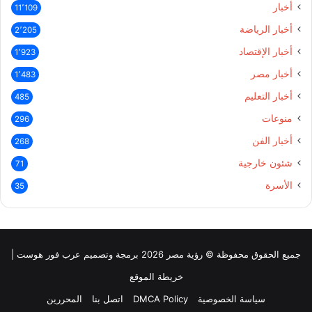
أخبار
11٬109
أخبار الرياضة
2٬205
أخبار الإقتصاد
1٬923
أخبار مصر
1٬483
أخبار التعليم
485
منوعات
296
أخبار الفن
268
شئون خارجية
71
الأسرة
35
جميع الحقوق محفوظة © رؤية مصر 2026 برمجة وتصميم عرب فور هوست |
خريطة الموقع
سياسة الخصوصية
DMCA Policy
اتصل بنا
المحررين