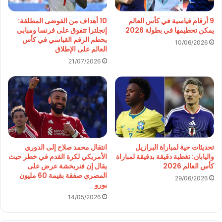
9 أرقام قياسية في كأس العالم
10 أهداف من الفوضى المطلقة:
يمكن تحطيمها في بطولة 2026
إنجلترا تتفوق على فرنسا ومبابي
يحطم الرقم القياسي في كأس
10/06/2026
العالم على الإطلاق
21/07/2026
تحديثات حية لمباراة البرازيل
انتقال محمد صلاح إلى الدوري
واليابان: تغطية دقيقة بدقيقة لمباراة
الأمريكي لكرة القدم في خطر حيث
كأس العالم 2026
يقال إن فنربخشة عرض على
المصري صفقة بقيمة 60 مليون
29/06/2026
يورو
14/05/2026