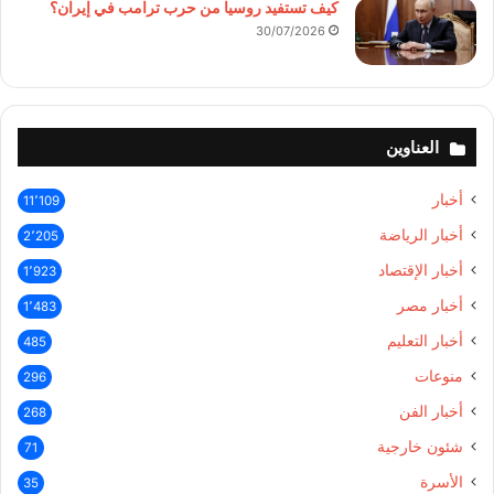
كيف تستفيد روسيا من حرب ترامب في إيران؟
30/07/2026
العناوين
أخبار
11٬109
أخبار الرياضة
2٬205
أخبار الإقتصاد
1٬923
أخبار مصر
1٬483
أخبار التعليم
485
منوعات
296
أخبار الفن
268
شئون خارجية
71
الأسرة
35