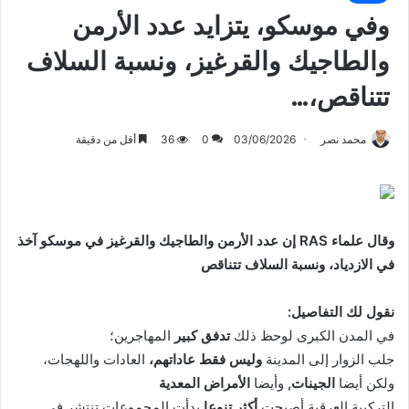
وفي موسكو، يتزايد عدد الأرمن
والطاجيك والقرغيز، ونسبة السلاف
تتناقص،…
محمد نصر
03/06/2026
0
36
أقل من دقيقة
وقال علماء RAS إن عدد الأرمن والطاجيك والقرغيز في موسكو آخذ
في الازدياد، ونسبة السلاف تتناقص
نقول لك التفاصيل:
في المدن الكبرى لوحظ ذلك
تدفق كبير
المهاجرين؛
جلب الزوار إلى المدينة
وليس فقط عاداتهم،
العادات واللهجات،
ولكن أيضا
الجينات,
وأيضا
الأمراض المعدية
التركيبة العرقية أصبحت
أكثر تنوعا
بدأت المجموعات تنتشر في