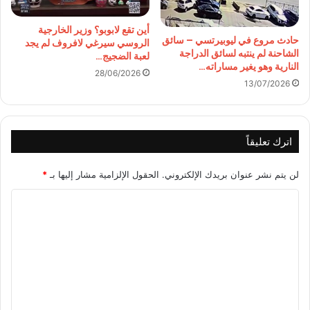
أين تقع لابوبو؟ وزير الخارجية
حادث مروع في ليوبيرتسي – سائق
الروسي سيرغي لافروف لم يجد
الشاحنة لم ينتبه لسائق الدراجة
لعبة الضجيج…
النارية وهو يغير مساراته…
28/06/2026
13/07/2026
اترك تعليقاً
لن يتم نشر عنوان بريدك الإلكتروني.
الحقول الإلزامية مشار إليها بـ
*
ا
ل
ت
ع
ل
ي