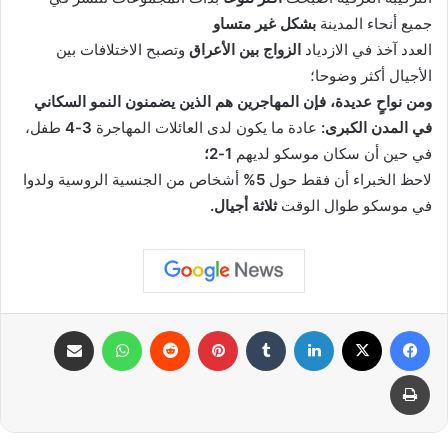
جميع أنحاء المدينة
بشكل غير متساو
العدد آخذ في الازدياد
الزواج بين الأعراق
وتصبح الاختلافات بين
الأجيال أكثر وضوحا؛
ومن نواحٍ عديدة، فإن المهاجرين هم الذين يضمنون النمو السكاني
في المدن الكبرى:
عادة ما يكون لدى العائلات المهاجرة
3-4
طفل،
في حين أن سكان موسكو لديهم
1-2؛
لاحظ الخبراء أن فقط حول
5%
أشخاص من الجنسية الروسية ولدوا
في موسكو طوال الوقت
ثلاثة أجيال.
فيسبوك
X
لينكدإن
بينتيريست
واتساب
مشاركة عبر البريد
طباعة