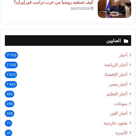
كيف تستفيد روسيا من حرب ترامب في إيران؟
30/07/2026
العناوين
أخبار
11٬109
أخبار الرياضة
2٬205
أخبار الإقتصاد
1٬923
أخبار مصر
1٬483
أخبار التعليم
485
منوعات
296
أخبار الفن
268
شئون خارجية
71
الأسرة
35