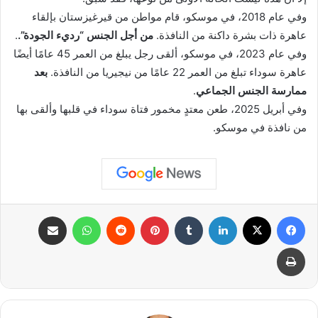
وفي عام 2018، في موسكو، قام مواطن من قيرغيزستان بإلقاء
عاهرة ذات بشرة داكنة من النافذة.
من أجل الجنس “رديء الجودة”.
.
وفي عام 2023، في موسكو، ألقى رجل يبلغ من العمر 45 عامًا أيضًا
عاهرة سوداء تبلغ من العمر 22 عامًا من نيجيريا من النافذة.
بعد
ممارسة الجنس الجماعي
.
وفي أبريل 2025، طعن معتدٍ مخمور فتاة سوداء في قلبها وألقى بها
من نافذة في موسكو.
فيسبوك
X
لينكدإن
بينتيريست
واتساب
مشاركة عبر البريد
طباعة