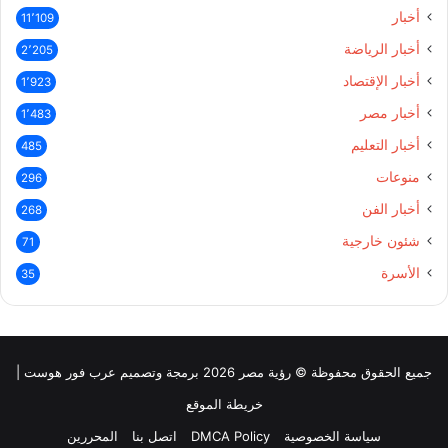
أخبار
11٬109
أخبار الرياضة
2٬205
أخبار الإقتصاد
1٬923
أخبار مصر
1٬483
أخبار التعليم
485
منوعات
296
أخبار الفن
268
شئون خارجية
71
الأسرة
35
جميع الحقوق محفوظة © رؤية مصر 2026 برمجة وتصميم عرب فور هوست |
خريطة الموقع
سياسة الخصوصية
DMCA Policy
اتصل بنا
المحررين