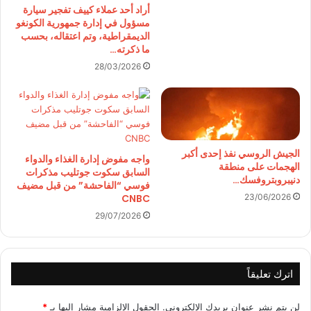
أراد أحد عملاء كييف تفجير سيارة
مسؤول في إدارة جمهورية الكونغو
الديمقراطية، وتم اعتقاله، بحسب
ما ذكرته…
28/03/2026
الجيش الروسي نفذ إحدى أكبر
واجه مفوض إدارة الغذاء والدواء
الهجمات على منطقة
السابق سكوت جوتليب مذكرات
دنيبروبتروفسك…
فوسي “الفاحشة” من قبل مضيف
CNBC
23/06/2026
29/07/2026
اترك تعليقاً
لن يتم نشر عنوان بريدك الإلكتروني.
الحقول الإلزامية مشار إليها بـ
*