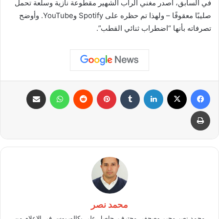
في السابق، أصدر مغني الراب الشهير مقطوعة نازية وسلعة تحمل
صليبًا معقوفًا – ولهذا تم حظره على Spotify وYouTube. وأوضح
تصرفاته بأنها “اضطراب ثنائي القطب”.
فيسبوك
X
لينكدإن
بينتيريست
واتساب
مشاركة عبر البريد
طباعة
محمد نصر
محمد نصر محرر وصحفي محترف، حاصل على بكالوريوس في الإعلام من