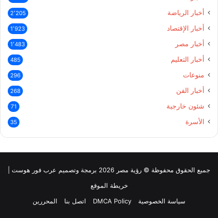
أخبار الرياضة
2٬205
أخبار الإقتصاد
1٬923
أخبار مصر
1٬483
أخبار التعليم
485
منوعات
296
أخبار الفن
268
شئون خارجية
71
الأسرة
35
جميع الحقوق محفوظة © رؤية مصر 2026 برمجة وتصميم عرب فور هوست |
خريطة الموقع
سياسة الخصوصية
DMCA Policy
اتصل بنا
المحررين