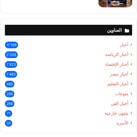
العناوين
أخبار
11٬109
أخبار الرياضة
2٬205
أخبار الإقتصاد
1٬923
أخبار مصر
1٬483
أخبار التعليم
485
منوعات
296
أخبار الفن
268
شئون خارجية
71
الأسرة
35