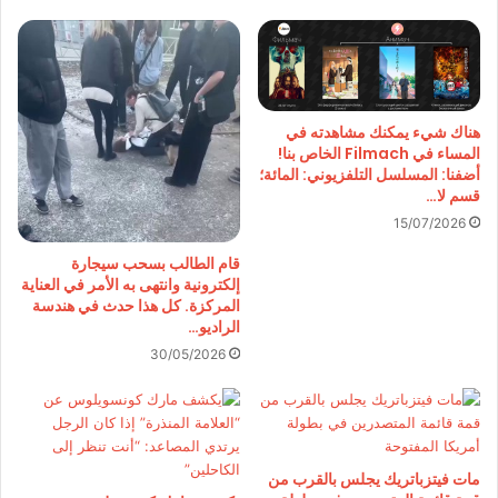
هناك شيء يمكنك مشاهدته في
المساء في Filmach الخاص بنا!
أضفنا: المسلسل التلفزيوني: المائة؛
قسم لا…
15/07/2026
قام الطالب بسحب سيجارة
إلكترونية وانتهى به الأمر في العناية
المركزة. كل هذا حدث في هندسة
الراديو…
30/05/2026
مات فيتزباتريك يجلس بالقرب من