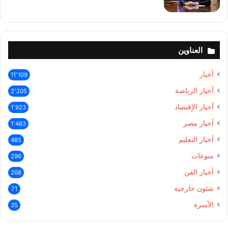
العناوين
أخبار
11٬109
أخبار الرياضة
2٬205
أخبار الإقتصاد
1٬923
أخبار مصر
1٬483
أخبار التعليم
485
منوعات
296
أخبار الفن
268
شئون خارجية
71
الأسرة
35