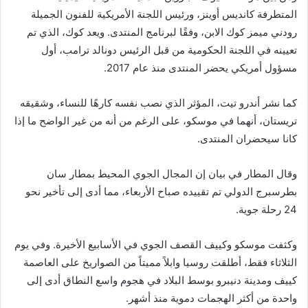
المتطرفة كانديس أوينز، ورئيس اللجنة الأمريكية للفنون الجميلة
رودني ميمز كوك الابن، وفقًا لبرنامج المنتدى. ويعد كوك، الذي تم
تعيينه في اللجنة الحكومية من قبل الرئيس دونالد ترامب، أول
مسؤول أمريكي يحضر المنتدى منذ عام 2017.
كما نشر أندرو تيت، المؤثر الذي نصب نفسه كارهًا للنساء، وشقيقه
تريستان، أنهما في موسكو، على الرغم من أنه من غير الواضح ما إذا
كانا سيحضران المنتدى.
وقال المطار في بيان إن المجال الجوي المحيط بمطار سان
بطرسبرج الدولي تم تقييده صباح الأربعاء، مما أدى إلى تأخير نحو
24 رحلة جوية.
وكثفت موسكو وكييف القصف الجوي في الأسابيع الأخيرة. وفي يوم
الثلاثاء فقط، أطلقت روسيا وابلاً مميتاً من الصواريخ على العاصمة
كييف ومدينة دنيبرو بوسط البلاد في هجوم واسع النطاق أدى إلى
واحدة من أكثر الهجمات دموية منذ أشهر.