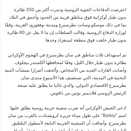
اعترضت الدفاعات الجوية الروسية ودمرت أكثر من 350 طائرة
بدون طيار أوكرانية فوق مناطق قريبة من الحدود وأعمق في البلاد
بما في ذلك موسكو وسانت بطرسبرغ ومدينة نوفغورود الغربية، وفقًا
لوزارة الدفاع الروسية. وقالت السلطات إن ما لا يقل عن 60 طائرة
بدون طيار حلقت فوق منطقة لينينغراد وحدها.
تم استهداف ثلاث مناطق في سان بطرسبرج في الهجوم الأوكراني
بطائرة بدون طيار خلال الليل، وفقًا لمحافظها ألكسندر بيجلوف.
وأصابت الغارات العديد من الأشخاص، وألحقت أضرارا بمنشآت البنية
التحتية في المدينة، التي تستضيف هذا الأسبوع منتدى سان
بطرسبرغ الاقتصادي الدولي، والذي غالبا ما يطلق عليه نسخة
الرئيس الروسي فلاديمير بوتين من دافوس.
ادعى الجيش الأوكراني أنه ضرب سفينة حربية روسية يطلق عليها
اسم “Boikiy” على طول ميناء جزيرة كرونشتادت بالقرب من سان
بطرسبرج. وأضافت أن السفينة الحربية التابعة لأسطول البلطيق
التابع للبحرية الروسية محملة “بأسلحة صاروخية موجهة”. وأضاف