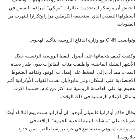
الجيش أن موسكو استخدمت طائرات “بويكي” لمرافقة السفن في
أسطولها النفطي الذي استخدمه الكرملين مرارا وتكرارا للتهرب من
العقوبات.
وتواصلت CNN مع وزارة الدفاع الروسية لتأكيد الهجوم.
وكثفت كييف هجماتها على أصول النفط الروسية الرئيسية خلال
الأشهر القليلة الماضية، وأطلقت مئات الطائرات بدون طيار بعيدة
المدى، مما أدى إلى الضغط على إمدادات الوقود وتفاقم الضغوط
الاقتصادية على السكان. وفي مايو/أيار، نفذت القوات الأوكرانية أكبر
هجوم لها على العاصمة الروسية منذ أكثر من عام، حسبما ذكرت
وسائل الإعلام الرسمية في ذلك الوقت.
وقال حاكم أوكرانيا فاسيلي أنوخين إن أوكرانيا شنت يوم الثلاثاء أيضًا
ضربات على “منشآت البنية التحتية الحيوية” الواقعة في
سمولينسك، وهي مدينة تقع في غرب روسيا بالقرب من حدود
بيلاروسيا.