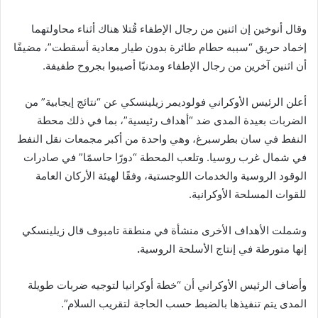
وقال أنوخين إن اثنين من رجال الإطفاء قُتلا هناك أثناء محاولتهما
إخماد حريق “سببه حطام طائرة بدون طيار معادية أسقطت”، مضيفًا
أن اثنين آخرين من رجال الإطفاء ومدنيًا أصيبوا بجروح طفيفة.
أعلن الرئيس الأوكراني فولوديمر زيلينسكي عن “نتائج إيجابية” من
الضربات بعيدة المدى ضد “أهداف رئيسية”، بما في ذلك محطة
النفط في سان بطرسبرغ، وهي واحدة من أكبر مجمعات نقل النفط
في شمال غرب روسيا. وتلعب المحطة “دورًا حاسمًا” في صادرات
الوقود الروسية والخدمات اللوجستية، وفقًا لهيئة الأركان العامة
للقوات المسلحة الأوكرانية.
وشملت الأهداف الأخرى منشأة في منطقة تامبوف قال زيلينسكي
إنها متورطة في إنتاج الأسلحة الروسية
.
وأضاف الرئيس الأوكراني أن “خطة أوكرانيا لتوجيه ضربات طويلة
المدى يتم تنفيذها بالضبط حسب الحاجة لتقريب السلام”.