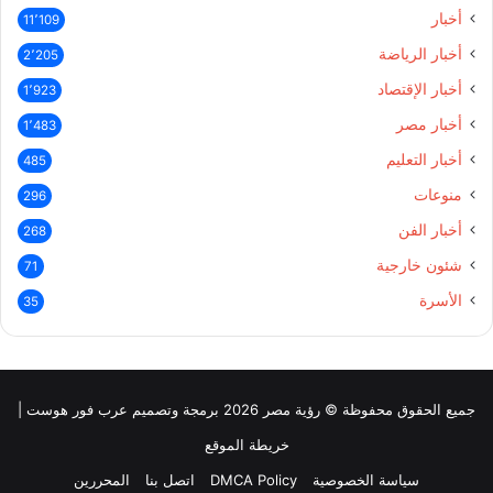
أخبار
11٬109
أخبار الرياضة
2٬205
أخبار الإقتصاد
1٬923
أخبار مصر
1٬483
أخبار التعليم
485
منوعات
296
أخبار الفن
268
شئون خارجية
71
الأسرة
35
جميع الحقوق محفوظة © رؤية مصر 2026 برمجة وتصميم عرب فور هوست |
خريطة الموقع
سياسة الخصوصية
DMCA Policy
اتصل بنا
المحررين