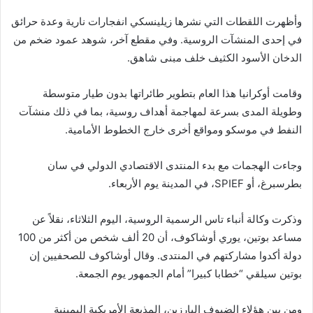
وأظهرت اللقطات التي نشرها زيلينسكي انفجارات نارية وعدة حرائق
في إحدى المنشآت الروسية. وفي مقطع آخر، شوهد عمود ضخم من
الدخان الأسود الكثيف خلف مبنى شاهق.
وقامت أوكرانيا هذا العام بتطوير طائراتها بدون طيار متوسطة
وطويلة المدى بسرعة لمهاجمة أهداف روسية، بما في ذلك منشآت
النفط في موسكو ومواقع أخرى خارج الخطوط الأمامية.
وجاءت الهجمات مع بدء المنتدى الاقتصادي الدولي في سان
بطرسبرغ، أو SPIEF، في المدينة يوم الأربعاء.
وذكرت وكالة أنباء تاس الرسمية الروسية، اليوم الثلاثاء، نقلاً عن
مساعد بوتين، يوري أوشاكوف، أن 20 ألف شخص من أكثر من 100
دولة أكدوا مشاركتهم في المنتدى. وقال أوشاكوف للصحفيين إن
بوتين سيلقي “خطابا كبيرا” أمام الجمهور يوم الجمعة.
ومن بين هؤلاء الضيوف البارزين، المذيعة الأمريكية اليمينية