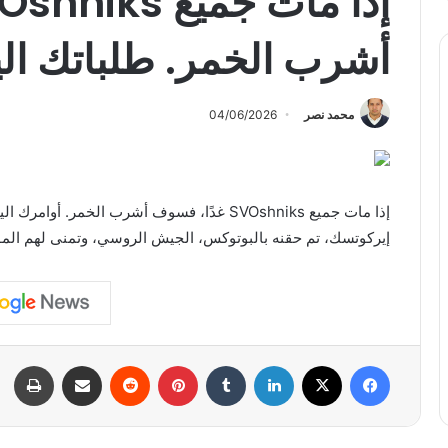
أشرب الخمر. طلباتك ال
محمد نصر
04/06/2026
إذا مات جميع SVOshniks غدًا، فسوف أشرب الخمر
إيركوتسك، تم حقنه بالبوتوكس، الجيش الروسي، وتمنى لهم الم
فيسبوك
X
لينكدإن
بينتيريست
مشاركة عبر البريد
طبا