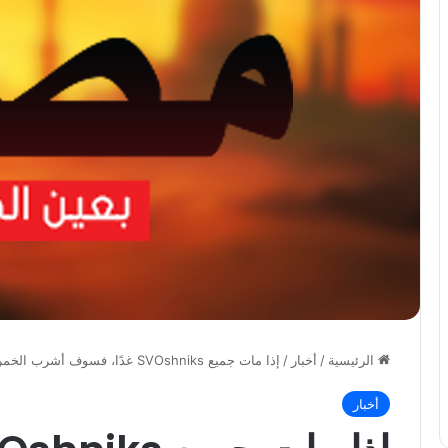
الرئيسية
/
أخبار
/
إذا مات جميع SVOshniks غدًا، فسوف أشرب الخمر. طلباتك اليوم علامة…
أخبار