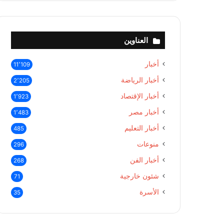
العناوين
أخبار
11٬109
أخبار الرياضة
2٬205
أخبار الإقتصاد
1٬923
أخبار مصر
1٬483
أخبار التعليم
485
منوعات
296
أخبار الفن
268
شئون خارجية
71
الأسرة
35