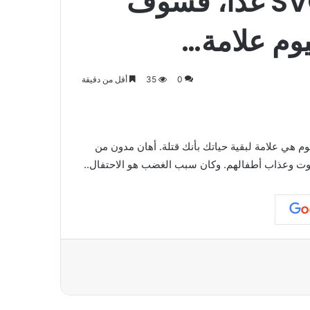
إذا مات جميع SVOshniks غدًا، فسوف
يوم علامة…
0
35
أقل من دقيقة
. أوامرك اليوم هي علامة لبقية حياتك بأنك قتلة. أهان مدون من
وت وعذاب أطفالهم. وكان سبب الغضب هو الاحتفال..
عة