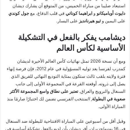
استبعاد صليبا من مباراة الخميس، من المتوقع أن يشارك ديشان
دايوت أوباميكانو
و
ابراهيما كوناتي
في قلب الدفاع، مع
جول كوندي
على اليمين و
ثيو هيرنانديز
على اليسار.
ديشامب يفكر بالفعل في التشكيلة
الأساسية لكأس العالم
ومع أن نسخة 2026 تمثل نهائيات كأس العالم الأخيرة لديشان
كمدرب لفرنسا بعد توليه المسؤولية في عام 2012، فإن فرصة إنهاء
فترة ولايته بلقب ثالث ستكون بمثابة التوديع النهائي للفريق الذي
يصل إلى ذروته. أوقعته القرعة في المجموعة الأولى إلى جانب
السنغال والنرويج والعراق.
تعتبر على نطاق واسع المجموعة الأكثر
صعوبة في البطولة
,
المنتخب الفرنسي
نضمن لك اختبارًا صارمًا منذ
المباراة الأولى.
وقبل أقل من أسبوعين على المباراة الافتتاحية للبطولة ضد السنغال
في 16 يونيو/حزيران، أقر ديشان بأن لديه بالفعل تشكيلة أساسية في