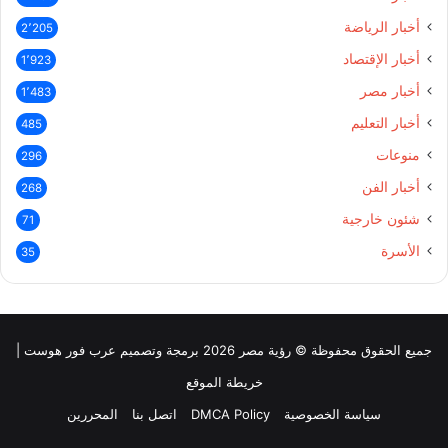
أخبار الرياضة
2٬205
أخبار الإقتصاد
1٬923
أخبار مصر
1٬483
أخبار التعليم
485
منوعات
296
أخبار الفن
268
شئون خارجية
71
الأسرة
35
جميع الحقوق محفوظة © رؤية مصر 2026 برمجة وتصميم عرب فور هوست |
خريطة الموقع
سياسة الخصوصية
DMCA Policy
اتصل بنا
المحررين