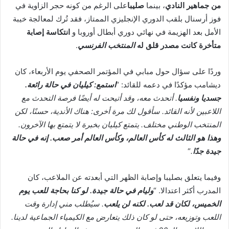
من جماهير النادي
، بينما
صليبا
على الرغم من كونه حجر الزاوية في
فوز أرسنال بلقب الدوري الإنجليزي الممتاز، فقد تُرك لمعالجة خيبة
الأمل بعد الهزيمة في نهائي دوري أبطال أوروبا و
انتكاسة إصابة
متأخرة كانت مصدر قلق له
المنتخب الفرنسي
.
وردًا على سؤال حول مبابي في المؤتمر الصحفي يوم الأربعاء، كان
ديشامب مؤكدًا في دعمه للقائد: “
استمع: كيليان في حالة رائعة.
جسديا ونفسيا
. أتحدث معه، وقد أتيحت له أيضًا فرصة التحدث مع
اللاعبين لأنه القائد. سأقول لك مرة أخرى: هناك الأندية، حسنًا، لكن
المنتخب الوطني مختلف. يتمتع كيليان بخبرة لا يتمتع بها الآخرون.
وهذا هو الثالث له
كأس العالم
، وكأس العالم أمر صعب. إنه في حالة
جيدة جدًا
.
“
وفيما يتعلق بصليبا وإصابة الظهر التي أبعدته عن الملاعب، كان
المدرب أكثر اعتدالا. “
وليام في حالة جيدة. لو كنا بحاجة للعب يوم
الخميس، لكان قد لعب. لكنه لن يلعب
. سيُطلب مني إدارة وقت
اللعب وتوزيعه، حتى لو كان ذلك يتعارض مع الكيمياء الجماعية لدينا.