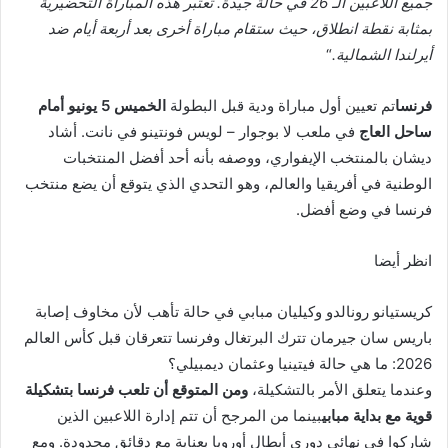
جميع اللاعبين الـ 26 في حالة جيدة. تعتبر هذه المباراة التحضيرية
بمثابة نقطة انطلاق، حيث ستقام مباراة أخرى بعد أربعة أيام ضد
أيرلندا الشمالية.
“
فرنسا
تم تعيين أول مباراة ودية قبل البطولة
الخميس 5 يونيو أمام
ساحل العاج
في ملعب لا بوجوار – لويس فونتينو في نانت. أشاد
ديشان بالمنتخب الإيفواري، ووصفه بأنه أحد أفضل المنتخبات
الوطنية في أفريقيا والعالم، وهو التحدي الذي يتوقع أن يضع منتخب
فرنسا في وضع أفضل.
انظر أيضا
كريستيانو رونالدو وكيليان مبابي في حالة تأهب لأن مخاوف إصابة
باريس سان جيرمان تترك البرتغال وفرنسا تتعرقان قبل كأس العالم
2026: ما هي حالة فيتينيا وعثمان ديمبيلي؟
وعندما يتعلق الأمر بالتشكيلة،
ومن المتوقع أن تلعب فرنسا بتشكيلة
قوية مع بداية مبابي
بينما من المرجح أن تتم إدارة اللاعبين الذين
شاركوا في نهائي دوري أبطال أوروبا بعناية مع دقائق محدودة. ومع