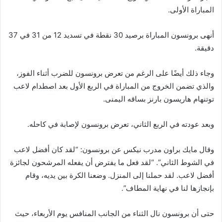
المباراة الأولى.
أنهى برونسون المباراة برصيد 30 نقطة في تسديد 12 من 31 في 37
دقيقة.
وجاء ذلك أيضًا على الرغم من تعرض برونسون للضرب أثناء الفوز،
والذي تضمن الخروج من المباراة في الربع الأول بعد اصطدام لاعب
توتنهام هاريسون بارنز بساقه اليمنى.
وبعد عودته في الربع الثاني، تعرض برونسون لإصابة في كاحله.
وقال مايك براون مدرب نيكس عن برونسون: “لقد كان أفضل لاعب
في الشوط الثاني”. “لقد فعل ما يفترض أن يفعله المرشحون لجائزة
أفضل لاعب. لقد حملنا إلى المنزل. وضعنا الكرة بين يديه، وقام
بإنجازها لنا في نهاية المطاف”.
حتى أن برونسون نال الثناء من الجانب المنافس يوم الأربعاء، حيث