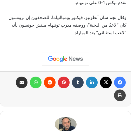
تقدم نيكس 1-0 على توتنهام.
وقال نجم سان أنطونيو، فيكتور ويمباانياما، للصحفيين إن برونسون
كان “لاعبًا من النخبة”، ووصفه مدرب توتنهام ميتش جونسون بأنه
“لاعب استثنائي” بعد المباراة.
فيسبوك
X
لينكدإن
بينتيريست
واتساب
مشاركة عبر البريد
طباعة