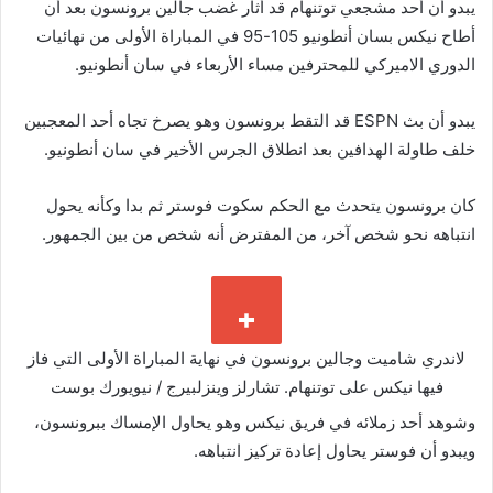
يبدو أن أحد مشجعي توتنهام قد أثار غضب جالين برونسون بعد أن
أطاح نيكس بسان أنطونيو 105-95 في المباراة الأولى من نهائيات
الدوري الاميركي للمحترفين مساء الأربعاء في سان أنطونيو.
يبدو أن بث ESPN قد التقط برونسون وهو يصرخ تجاه أحد المعجبين
خلف طاولة الهدافين بعد انطلاق الجرس الأخير في سان أنطونيو.
كان برونسون يتحدث مع الحكم سكوت فوستر ثم بدا وكأنه يحول
انتباهه نحو شخص آخر، من المفترض أنه شخص من بين الجمهور.
لاندري شاميت وجالين برونسون في نهاية المباراة الأولى التي فاز
فيها نيكس على توتنهام.
تشارلز وينزلبيرج / نيويورك بوست
وشوهد أحد زملائه في فريق نيكس وهو يحاول الإمساك ببرونسون،
ويبدو أن فوستر يحاول إعادة تركيز انتباهه.