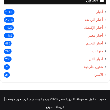
العناوين
أخبار
11٬109
أخبار الرياضة
2٬205
أخبار الإقتصاد
1٬923
أخبار مصر
1٬483
أخبار التعليم
485
منوعات
296
أخبار الفن
268
شئون خارجية
71
الأسرة
35
جميع الحقوق محفوظة © رؤية مصر 2026 برمجة وتصميم عرب فور هوست |
خريطة الموقع