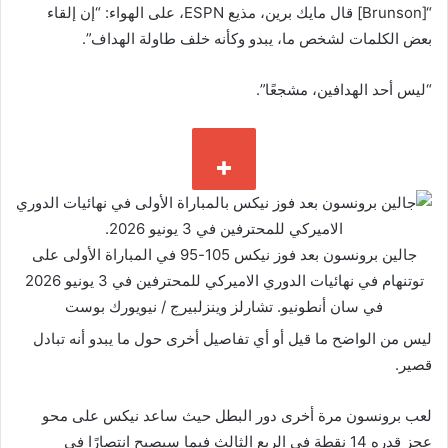
“[Brunson] قال مايك برين، مذيع ESPN، على الهواء: “إن إلقاء
بعض الكلمات لشخص ما، يبدو وكأنه خلف طاولة الهداف”.
“ليس أحد الهدافين، مشجعًا”.
جالين برونسون بعد فوز نيكس 105-95 في المباراة الأولى على
توتنهام في نهائيات الدوري الاميركي للمحترفين في 3 يونيو 2026
في سان أنطونيو.
تشارلز وينزلبيرج / نيويورك بوست
ليس من الواضح ما قيل أو أي تفاصيل أخرى حول ما يبدو أنه تبادل
قصير.
لعب برونسون مرة أخرى دور البطل حيث ساعد نيكس على محو
عجز قدره 14 نقطة في الربع الثالث فيما سيصبح انتصارًا في