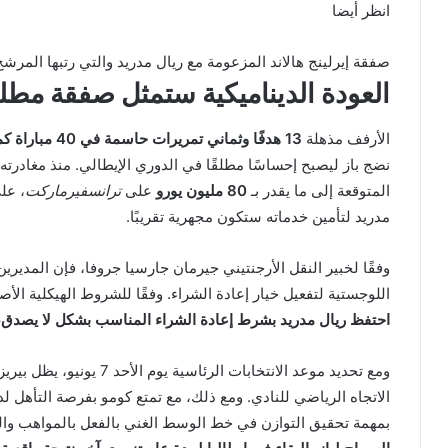
انظر أيضا
صفقة إيرلينج هالاند المزعومة مع ريال مدريد والتي رتبها المر
العودة الديناميكية ستمثل صفقة مط
الأرفف مذهلة
13 هدفًا وثماني تمريرات حاسمة في 40 مباراة كمركز إبداعي للنظام التكتيكي لسيسك فابريجاس
المتوقعة إلى ما يقدر بـ
80 مليون يورو
على
ترانسفيرماركت
، عل
مدريد لتأمين خدماته ستكون مجهرية تقريبًا.
وفقًا لخبير النقل الأرجنتيني جيرمان جارسيا جروفا، فإن المدير
اللوجستية لتفعيل خيار إعادة الشراء. وفقًا للشروط الهيكلية الأ
احتفظ ريال مدريد بشرط إعادة الشراء المناسب بشكل لا يصدق، والذي يبلغ 9 ملايين يورو فقط
ومع تحديد موعد الانتخابات ال
الاتجاه الرياضي للنادي. ومع ذلك، مع تمتع كومو بفرصة التأهل ل
بمهمة تحقيق التوازن في خط الوسط الغني بالفعل بالمواهب والذ