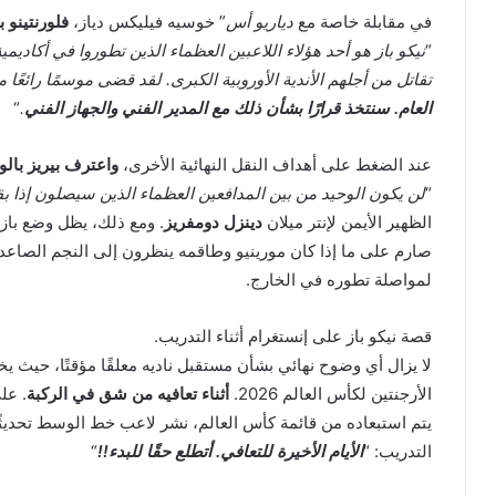
في مقابلة خاصة مع
دياريو أس
” خوسيه فيليكس دياز،
فلورنتينو ب
“
نيكو باز هو أحد هؤلاء اللاعبين العظماء الذين تطوروا في أكاديمية
تقاتل من أجلهم الأندية الأوروبية الكبرى. لقد قضى موسمًا رائعًا 
العام. سنتخذ قرارًا بشأن ذلك مع المدير الفني والجهاز الفني
.
“
عند الضغط على أهداف النقل النهائية الأخرى،
واعترف بيريز بالو
“
لن يكون الوحيد من بين المدافعين العظماء الذين سيصلون إذا ب
الظهير الأيمن لإنتر ميلان
دينزل دومفريز
. ومع ذلك، يظل وضع باز 
صارم على ما إذا كان مورينيو وطاقمه ينظرون إلى النجم الصاعد ب
لمواصلة تطوره في الخارج.
قصة نيكو باز على إنستغرام أثناء التدريب.
لا يزال أي وضوح نهائي بشأن مستقبل ناديه معلقًا مؤقتًا، حيث يخ
الأرجنتين لكأس العالم 2026.
أثناء تعافيه من شق في الركبة
. عل
يتم استبعاده من قائمة كأس العالم، نشر لاعب خط الوسط تحديثًا
التدريب: “
الأيام الأخيرة للتعافي. أتطلع حقًا للبدء!!
“