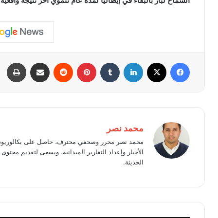
السماح لباز بالبقاء في إيطاليا لمدة عام تنموي آخر نتيجة واقعية ل
فيسبوك
X
لينكدإن
بينتيريست
مشاركة عبر البريد
طبا
محمد نصر
محمد نصر محرر وصحفي محترف، حاصل على بكالوريوس 
الأخبار وإعداد التقارير الميدانية، ويسعى لتقديم محت
الحديثة.