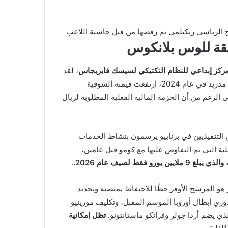
شح الرئاسي ريكيلمي تم رفضها من قبل حاشية اللاعب
لقة للوس بلانكوس
، لقد
نضج باز ليصبح إحساسًا مطلقًا في الدوري الإيطالي. منذ مغادرته مدريد في عام 2024، ارتفعت قيمته السوقية
ى الرغم من أن الحزمة المالية الفعلية المطلوبة لريال
ين التنفيذيين في برنابيو يرسمون بنشاط الخدمات
صلية التي تم التفاوض عليها مع كومو قبل عامين،
 لصيف عام 2026.
.
رئاسية يوم الأحد 7 يونيو، يظل بيريز هو المرشح الأوفر حظًا للاحتفاظ بمنصبه وتحديد
دوري أبطال أوروبا الموسم المقبل، وتكليف مورينيو
ي يضم أردا جولر وفرانكو ماستانتونو.
تظل إمكانية