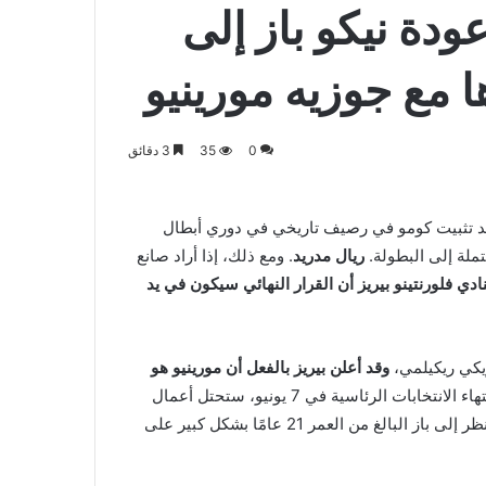
عودة نيكو باز إلى
 مع جوزيه مورينيو
0
35
3 دقائق
عد تثبيت كومو في رصيف تاريخي في دوري أبطال
ريال مدريد
. ومع ذلك، إذا أراد صانع
ي فلورنتينو بيريز أن القرار النهائي سيكون في يد
ريكي ريكيلمي،
وقد أعلن بيريز بالفعل أن مورينيو هو
. بمجرد انتهاء الانتخابات الرئاسية في 7 يونيو، ستحتل أعمال
الانتقالات الصيفية على الفور مركز الصدارة في البرنابيو، حيث يُنظر إلى باز البالغ من العمر 21 عامًا بشكل كبير على