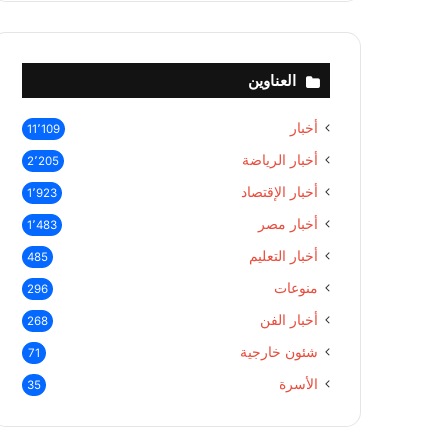
العناوين
أخبار
11٬109
أخبار الرياضة
2٬205
أخبار الإقتصاد
1٬923
أخبار مصر
1٬483
أخبار التعليم
485
منوعات
296
أخبار الفن
268
شئون خارجية
71
الأسرة
35