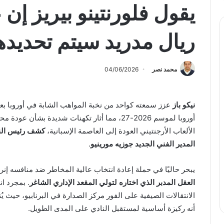
يقول فلورنتينو بيريز إن 
ريال مدريد سيتم تحديدها
محمد نصر
04/06/2026
نيكو باز
عزز سمعته كواحد من نخبة المواهب الشابة في أوروبا ب
أوروبا لموسم 2026-27، مما أثار تكهنات شديدة بشأن عودة محتملة إلى البطولة.
الألعاب الأرجنتيني العودة إلى العاصمة الإسبانية،
كشف رئيس الناد
المدير الفني الجديد
جوزيه مورينيو
.
يبحر حاليًا في حملة إعادة انتخاب عالية المخاطر ضد منافسه إن
العقل المدبر الذي اختاره لتولي المقعد الإداري الشاغر
أنه ركيزة أساسية لمستقبل النادي على المدى الطويل.