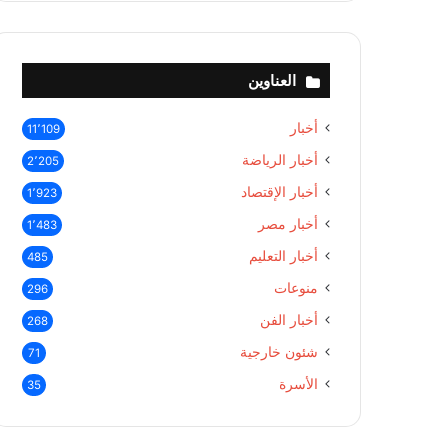
العناوين
أخبار
11٬109
أخبار الرياضة
2٬205
أخبار الإقتصاد
1٬923
أخبار مصر
1٬483
أخبار التعليم
485
منوعات
296
أخبار الفن
268
شئون خارجية
71
الأسرة
35