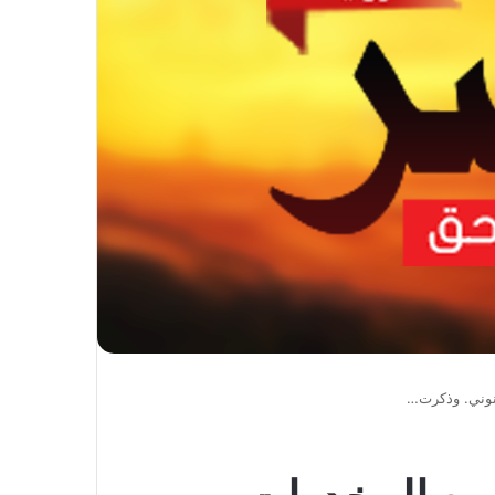
انوني. وذكرت…