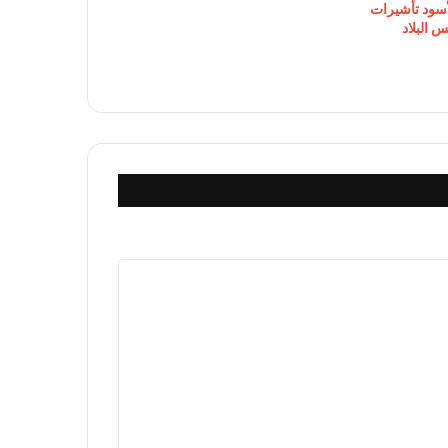
أسود تأشيرات
س البلاد