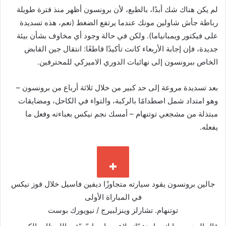
لم يكن هناك شك أبدًا، بالطبع، لأن برونسون أظهر منذ فترة طويلة
رباطة جأش شاولين مونك عندما يرتفع الضغط (نعم، هذه تسديدة
على فيكتور ويمبانياما). ولكن في حالة وجود أي مخاوف بشأن بيئة
جديدة، فإن إجابة الأربعاء كانت تأكيدًا قاطعًا: انتقال جين القابض
الخاص ببرونسون إلى نهائيات الدوري الاميركي للمحترفين.
بعد تسديدة مروعة إلى حد كبير من خلال ثلاثة أرباع من برونسون –
وهو امتداد شمل اصطدامًا بالركبة، والتواء في الكاحل، ومضايقات
مبتذلة من مشجعي توتنهام – أمسك نجم نيكس بعباءته وفعل ما
يفعله.
جالين برونسون يقود سيارته متجاوزًا ديفين فاسيل خلال فوز نيكس
في المباراة الأولى
توتنهام.
تشارلز وينزلبيرج / نيويورك بوست