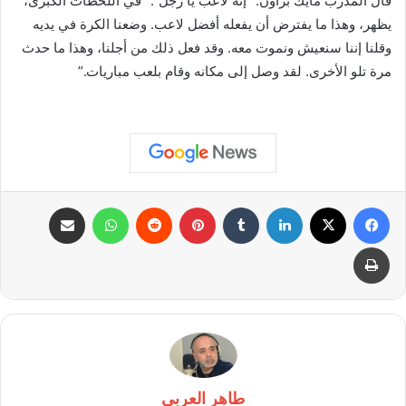
قال المدرب مايك براون: “إنه لاعب يا رجل”. “في اللحظات الكبرى،
يظهر، وهذا ما يفترض أن يفعله أفضل لاعب. وضعنا الكرة في يديه
وقلنا إننا سنعيش ونموت معه. وقد فعل ذلك من أجلنا، وهذا ما حدث
مرة تلو الأخرى. لقد وصل إلى مكانه وقام بلعب مباريات.”
فيسبوك
X
لينكدإن
بينتيريست
واتساب
مشاركة عبر البريد
طباعة
طاهر العربى