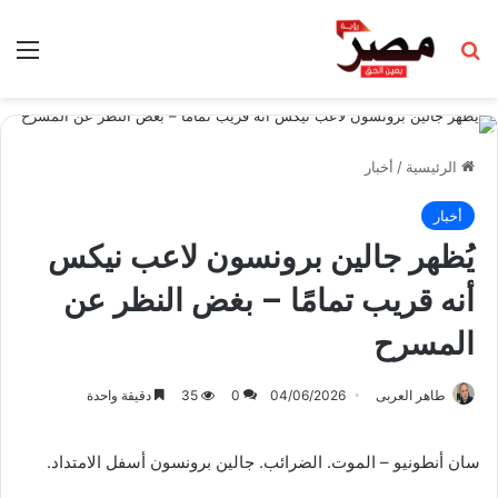
بحث عن
الق
الرئيسية
/
أخبار
أخبار
يُظهر جالين برونسون لاعب نيكس
أنه قريب تمامًا – بغض النظر عن
المسرح
طاهر العربى
04/06/2026
0
35
دقيقة واحدة
سان أنطونيو – الموت. الضرائب. جالين برونسون أسفل الامتداد.