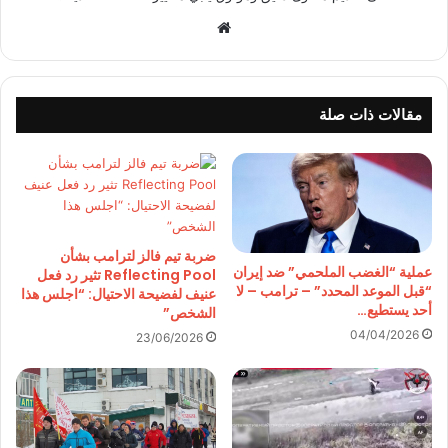
موقع
الويب
مقالات ذات صلة
ضربة تيم فالز لترامب بشأن
عملية “الغضب الملحمي” ضد إيران
Reflecting Pool تثير رد فعل
“قبل الموعد المحدد” – ترامب – لا
عنيف لفضيحة الاحتيال: “اجلس هذا
أحد يستطيع…
الشخص”
04/04/2026
23/06/2026