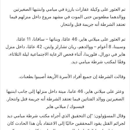
تم العثور على وكيلة عقارات بارزة في ميامي وابنتيها الصغيرتين
ووالدهما مطعونين حتى الموت في مشهد مروع داخل منزلهم فيما
تعتقد الشرطة أنه جريمة قتل وانتحار.
تم العثور على ميلاني هاير، 46 عامًا، وبناتها – سافانا، 11 عامًا،
وسيينا، 8 أعوام – ووالدهم، ريان تشارلز وايتن، 42 عامًا، داخل منزل
هاير في دورال، فلوريدا، أثناء فحص الرعاية الاجتماعية ليلة الثلاثاء،
وفقًا لمكتب شرطة ميامي ديد.
وقالت الشرطة إن جميع أفراد الأسرة الأربعة أصيبوا بطعنات.
وعثر على ميلاني هاير، 46 عاما، ميتة داخل منزلها إلى جانب ابنتيها
الصغيرتين ووالد الفتاتين فيما تعتقد الشرطة أنه جريمة قتل وانتحار.
فيسبوك / ميلاني هاير
وقال المسؤولون: “إن التحقيق الذي أجراه مكتب شرطة ميامي ديد
لجرائم القتل يقود المحققين حاليًا إلى الاعتقاد بأن هذا الحادث كان