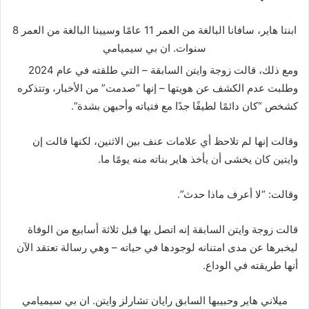
ابنتا هاير، سافانا البالغة من العمر 11 عامًا وسيينا البالغة من العمر 8
سنوات.
ان بي سيميامي
ومع ذلك، قالت زوجة وايتن السابقة – التي طلقته في عام 2024
وطلبت عدم الكشف عن هويتها – إنها “صدمت” من الأخبار، وتتذكره
كشخص “كان دائمًا لطيفًا جدًا مع فتياته وأحبهن بشدة”.
وقالت إنها لم تلاحظ أي علامات عنف بين الاثنين، لكنها قالت إن
وايتين كان يخشى أن يأخذ هاير بناته منه يومًا ما.
وقالت: “لا أعرف ماذا حدث”.
قالت زوجة وايتن السابقة إنه اتصل بها قبل ثلاثة أسابيع من الوفاة
ليخبرها عن مدى امتنانه لوجودها في حياته – وهي رسالة تعتقد الآن
أنها طريقته في الوداع.
ميلاني هاير وحبيبها السابق رايان تشارلز وايتن.
ان بي سيميامي