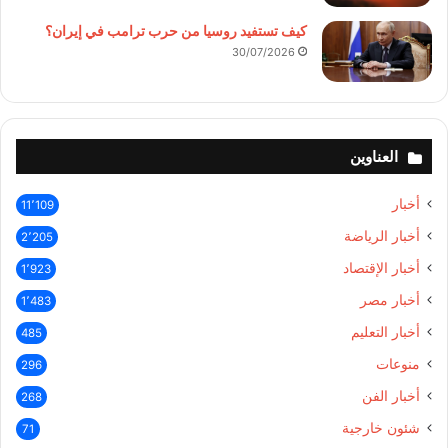
كيف تستفيد روسيا من حرب ترامب في إيران؟
30/07/2026
العناوين
أخبار
11٬109
أخبار الرياضة
2٬205
أخبار الإقتصاد
1٬923
أخبار مصر
1٬483
أخبار التعليم
485
منوعات
296
أخبار الفن
268
شئون خارجية
71