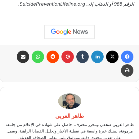
الرقم 988 أو الذهاب إلى SuicidePreventionLifeline.org.
فيسبوك
X
لينكدإن
بينتيريست
واتساب
مشاركة عبر البريد
طباعة
طاهر العربى
طاهر العربي صحفي ومحرر محترف، حاصل على شهادة في الإعلام من جامعة
مرموقة، يمتلك خبرة واسعة في تغطية الأخبار وتحليل القضايا الراهنة، ويعمل
على تقديم محتوى دقيق وموثوق يلبي معايير الصحافة الحديثة.