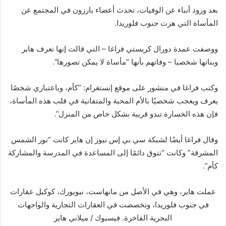
بعد ورود أنباء عن الوفيات، تحدث أعضاء بارزون في المجتمع عن
المأساة التي هزت جنوب فلوريدا.
ووصفت عمدة دورال كريستي فراغا – التي قالت إنها تعرف هاير
وبناتها شخصيا – وفاتهم بأنها “مأساة لا يمكن تصورها”.
وكتب فراغا في منشور على موقع إنستغرام: “كأم، وباعتباري شخصًا
يعرف ويعجب شخصيًا بالأم المحبة والمتفانية في قلب هذه المأساة،
فإن هذه الخسارة تبدو قريبة بشكل خاص من المنزل”.
وقال فراغا أيضًا لشبكة سي بي إس نيوز إن هاير كانت “نور الشمس
المشرقة” وكانت “تتوق دائمًا إلى المساعدة في المدرسة والمشاركة
كأم”.
عملت هاير، وهي في الأصل من مانهاست، نيويورك، كوكيل عقارات
في جنوب فلوريدا، وتخصصت في العقارات التجارية والواجهات
البحرية الفاخرة.
فيسبوك / ميلاني هاير