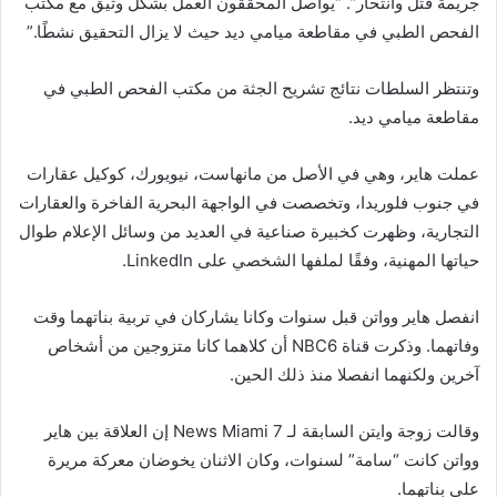
جريمة قتل وانتحار”. “يواصل المحققون العمل بشكل وثيق مع مكتب
الفحص الطبي في مقاطعة ميامي ديد حيث لا يزال التحقيق نشطًا.”
وتنتظر السلطات نتائج تشريح الجثة من مكتب الفحص الطبي في
مقاطعة ميامي ديد.
عملت هاير، وهي في الأصل من مانهاست، نيويورك، كوكيل عقارات
في جنوب فلوريدا، وتخصصت في الواجهة البحرية الفاخرة والعقارات
التجارية، وظهرت كخبيرة صناعية في العديد من وسائل الإعلام طوال
حياتها المهنية، وفقًا لملفها الشخصي على LinkedIn.
انفصل هاير وواتن قبل سنوات وكانا يشاركان في تربية بناتهما وقت
وفاتهما. وذكرت قناة NBC6 أن كلاهما كانا متزوجين من أشخاص
آخرين ولكنهما انفصلا منذ ذلك الحين.
وقالت زوجة وايتن السابقة لـ 7 News Miami إن العلاقة بين هاير
وواتن كانت “سامة” لسنوات، وكان الاثنان يخوضان معركة مريرة
على بناتهما.