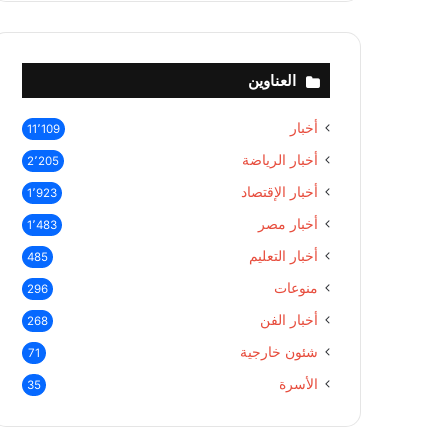
العناوين
أخبار
11٬109
أخبار الرياضة
2٬205
أخبار الإقتصاد
1٬923
أخبار مصر
1٬483
أخبار التعليم
485
منوعات
296
أخبار الفن
268
شئون خارجية
71
الأسرة
35