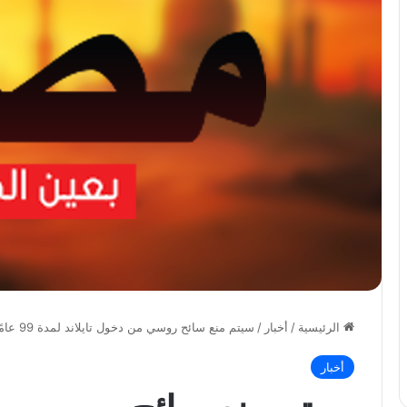
الرئيسية
/
أخبار
/
سيتم منع سائح روسي من دخول تايلاند لمدة 99 عامًا بسبب تدخين جهاز IQOS في البوذية.
أخبار