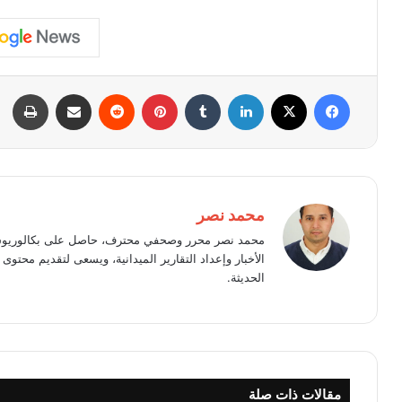
فيسبوك
X
لينكدإن
بينتيريست
مشاركة عبر البريد
طبا
محمد نصر
محمد نصر محرر وصحفي محترف، حاصل على بكالوريوس 
الأخبار وإعداد التقارير الميدانية، ويسعى لتقديم محت
الحديثة.
مقالات ذات صلة