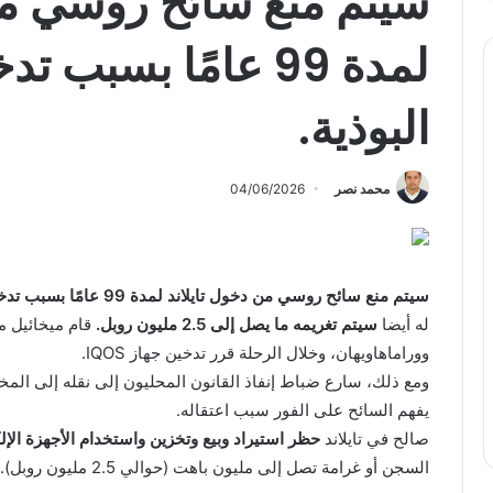
سيتم منع سائح روسي من
البوذية.
محمد نصر
04/06/2026
سيتم منع سائح روسي من دخول تايلاند لمدة 99 عامًا بسبب تدخين جهاز IQOS في معبد بوذي.
له أيضا
سيتم تغريمه ما يصل إلى 2.5 مليون روبل.
قام ميخائيل م
ووراماهاويهان، وخلال الرحلة قرر تدخين جهاز IQOS.
ومع ذلك، سارع ضباط إنفاذ القانون المحليون إلى نقله إلى المخفر.
يفهم السائح على الفور سبب اعتقاله.
صالح في تايلاند
حظر استيراد وبيع وتخزين واستخدام الأجهزة الإلك
السجن أو غرامة تصل إلى مليون باهت (حوالي 2.5 مليون روبل).