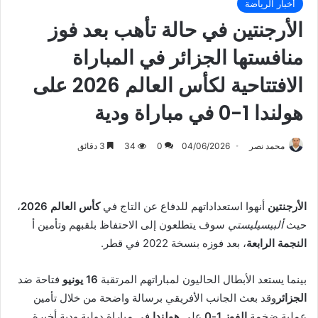
أخبار الرياضة
الأرجنتين في حالة تأهب بعد فوز
منافستها الجزائر في المباراة
الافتتاحية لكأس العالم 2026 على
هولندا 1-0 في مباراة ودية
محمد نصر
04/06/2026
0
34
3 دقائق
الأرجنتين
أنهوا استعداداتهم للدفاع عن التاج في
كأس العالم 2026
،
حيث
ألبيسيليستي
سوف يتطلعون إلى الاحتفاظ بلقبهم وتأمين أ
النجمة الرابعة
، بعد فوزه بنسخة 2022 في قطر.
بينما يستعد الأبطال الحاليون لمباراتهم المرتقبة
16 يونيو
فتاحة ضد
الجزائر
وقد بعث الجانب الأفريقي برسالة واضحة من خلال تأمين
عملية ضخمة
الفوز 1-0
على
هولندا
في مباراة دولية ودية أخيرة.