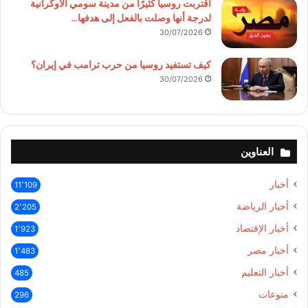
اقتربت روسيا كثيرًا من مدينة سومي الأوكرانية
لدرجة أنها وصلت بالفعل إلى هدفها…
30/07/2026
كيف تستفيد روسيا من حرب ترامب في إيران؟
30/07/2026
العناوين
أخبار
11٬109
أخبار الرياضة
2٬205
أخبار الإقتصاد
1٬923
أخبار مصر
1٬483
أخبار التعليم
485
منوعات
296