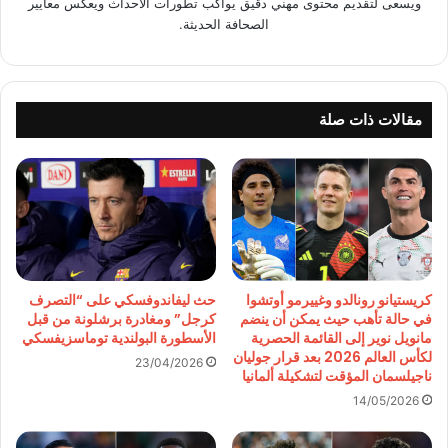
ويسعى لتقديم محتوى مهني دقيق يواكب تطورات الأحداث ويعكس معايير
الصحافة الحديثة.
مقالات ذات صلة
كريستيانو رونالدو وغييرمو أوتشوا
حث ليفاندوفسكي على “التصرف
في حالة تأهب حيث يمكن أن ينضم
كرجل” ومغادرة برشلونة من قبل
مانويل نوير إلى القائمة الحصرية
الأسطورة البولندية توماسزيفسكي
لكأس العالم 2026 بعد قرار جوليان
23/04/2026
ناجيلسمان المؤقت لتشكيلة ألمانيا
14/05/2026