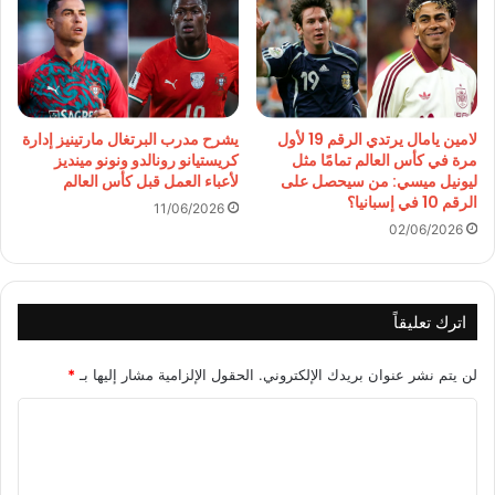
لامين يامال يرتدي الرقم 19 لأول
يشرح مدرب البرتغال مارتينيز إدارة
مرة في كأس العالم تمامًا مثل
كريستيانو رونالدو ونونو مينديز
ليونيل ميسي: من سيحصل على
لأعباء العمل قبل كأس العالم
الرقم 10 في إسبانيا؟
11/06/2026
02/06/2026
اترك تعليقاً
لن يتم نشر عنوان بريدك الإلكتروني.
الحقول الإلزامية مشار إليها بـ
*
ا
ل
ت