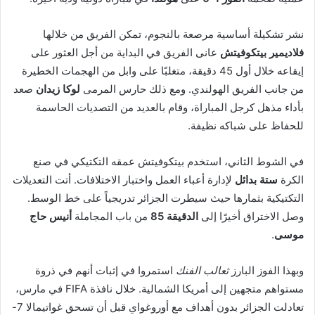
نشر تشكيلة أساسية مرصعة بالنجوم، تمكن الفريق من خلالها
فلاديمير بيتكوفيتش
عانى الفريق في البداية من أجل العثور على
إيقاعه خلال أول 45 دقيقة، متغلبًا على وابل من الهجمات الخطيرة
من جانب الفريق الهولندي. ومع ذلك حارس المرمى
لوكا زيدان
صعد
بأداء مذهل كرجل المباراة، وقام بالعديد من التصديات الحاسمة
للحفاظ على شباكه نظيفة.
في الشوط الثاني، استخدم بيتكوفيتش عمقه التكتيكي في صنع
الكرة
ستة بدائل
لإدارة أعباء العمل واختبار الاختلافات. أتت التعديلات
التكتيكية بثمارها حيث سيطرت الجزائر تدريجياً على خط الوسط.
وصل الاختراق أخيرًا إلى
الدقيقة 85
من باب المجاملة
أنيس حاج
موسى
.
وبهذا الفوز البارز
ثعالب الفنك
استمروا في إثبات أنهم في ذروة
مستواهم متجهين إلى أمريكا الشمالية. خلال نافذة FIFA في مارس،
تعادلت الجزائر بدون أهداف مع أوروغواي قبل أن تسحق غواتيمالا 7-