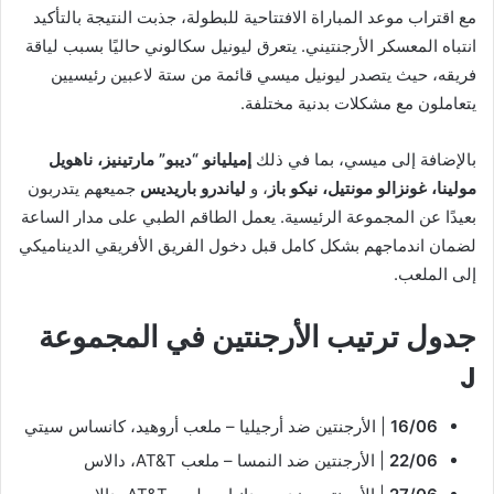
مع اقتراب موعد المباراة الافتتاحية للبطولة، جذبت النتيجة بالتأكيد
انتباه المعسكر الأرجنتيني. يتعرق ليونيل سكالوني حاليًا بسبب لياقة
فريقه، حيث يتصدر ليونيل ميسي قائمة من ستة لاعبين رئيسيين
يتعاملون مع مشكلات بدنية مختلفة.
بالإضافة إلى ميسي، بما في ذلك
إميليانو “ديبو” مارتينيز، ناهويل
مولينا، غونزالو مونتيل، نيكو باز
، و
لياندرو باريديس
جميعهم يتدربون
بعيدًا عن المجموعة الرئيسية. يعمل الطاقم الطبي على مدار الساعة
لضمان اندماجهم بشكل كامل قبل دخول الفريق الأفريقي الديناميكي
إلى الملعب.
جدول ترتيب الأرجنتين في المجموعة
J
16/06
| الأرجنتين ضد أرجيليا – ملعب أروهيد، كانساس سيتي
22/06
| الأرجنتين ضد النمسا – ملعب AT&T، دالاس