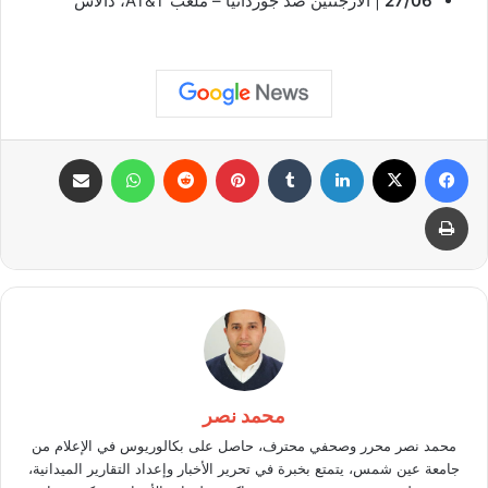
27/06
| الأرجنتين ضد جوردانيا – ملعب AT&T، دالاس
فيسبوك
X
لينكدإن
بينتيريست
واتساب
مشاركة عبر البريد
طباعة
محمد نصر
محمد نصر محرر وصحفي محترف، حاصل على بكالوريوس في الإعلام من
جامعة عين شمس، يتمتع بخبرة في تحرير الأخبار وإعداد التقارير الميدانية،