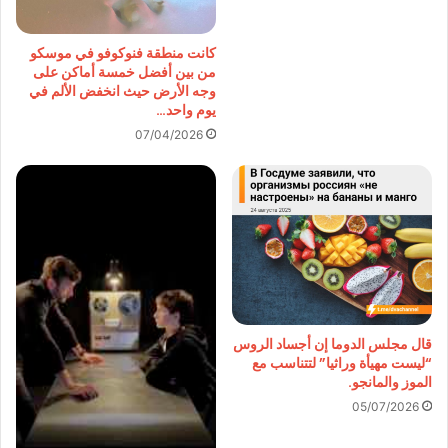
كانت منطقة فنوكوفو في موسكو
من بين أفضل خمسة أماكن على
وجه الأرض حيث انخفض الألم في
يوم واحد…
07/04/2026
قال مجلس الدوما إن أجساد الروس
“ليست مهيأة وراثيا” لتتناسب مع
الموز والمانجو.
05/07/2026