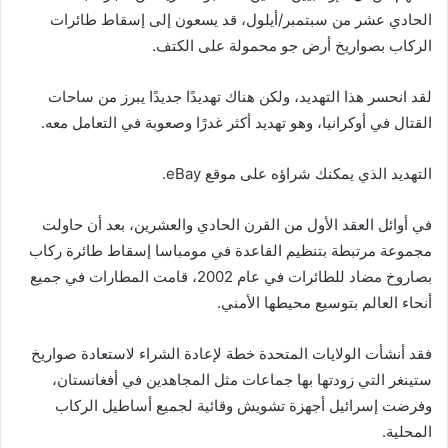
الحادي عشر من سبتمبر/أيلول، قد يسعون إلى إسقاط طائرات
الركاب بصواريخ أرض جو محمولة على الكتف.
لقد انحسر هذا التهديد، ولكن هناك تهديدًا جديدًا يبرز من ساحات
القتال في أوكرانيا، وهو تهديد أكثر غدرًا وصعوبة في التعامل معه.
التهديد الذي يمكنك شراؤه على موقع eBay.
في أوائل العقد الأول من القرن الحادي والعشرين، بعد أن حاولت
مجموعة مرتبطة بتنظيم القاعدة في مومباسا إسقاط طائرة ركاب
بصاروخ مضاد للطائرات في عام 2002، قامت المطارات في جميع
أنحاء العالم بتوسيع محيطها الأمني.
فقد أنشأت الولايات المتحدة خطة لإعادة الشراء لاستعادة صواريخ
ستينغر التي زودتها بها جماعات مثل المجاهدين في أفغانستان،
وفرضت إسرائيل أجهزة تشويش وقائية لجميع أساطيل الركاب
المحلية.