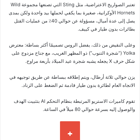
تعتبر الصواريخ الاعتراضية، مثل Sting التي تصنعها مجموعة Wild
Hornets الأوكرانية، صغيرة بما يكفي لحملها بيد واحدة ولكن بمدى
يصل إلى عدة أميال، مسؤولة عن حوالي 40٪ من عمليات القتل
بطائرات بدون طيار في كييف.
وعلى النقيض من ذلك، يفضل الروس تصميمًا أكثر بساطة: معترض
Yolka (“شجرة التنوب”) ذو المظهر الغريب، مع جناح مزدوج على
شكل حرف X يجعله يشبه شجرة عيد الميلاد بأربعة مراوح.
يزن حوالي ثلاثة أرطال، ويتم إطلاقه ببساطة عن طريق توجيهه في
الاتجاه العام لطائرة بدون طيار قادمة ثم الضغط على الزناد.
تقوم كاميرات الاستريو المرتبطة بنظام التحكم AI بتثبيت الهدف
والوصول إليه بسرعة حوالي 80 ميلاً في الساعة.