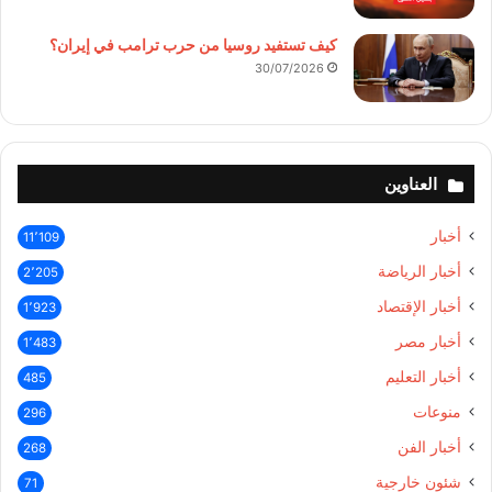
كيف تستفيد روسيا من حرب ترامب في إيران؟
30/07/2026
العناوين
أخبار
11٬109
أخبار الرياضة
2٬205
أخبار الإقتصاد
1٬923
أخبار مصر
1٬483
أخبار التعليم
485
منوعات
296
أخبار الفن
268
شئون خارجية
71