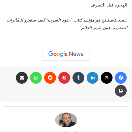
الهجوم قبل التصرف.
ديفيد هامبلينج هو مؤلف كتاب “جنود السرب: كيف ستغزو الطائرات
الصغيرة بدون طيار العالم”.
فيسبوك
X
لينكدإن
بينتيريست
واتساب
مشاركة عبر البريد
طباعة