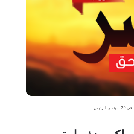
لرئيس…