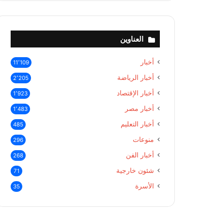
العناوين
أخبار
11٬109
أخبار الرياضة
2٬205
أخبار الإقتصاد
1٬923
أخبار مصر
1٬483
أخبار التعليم
485
منوعات
296
أخبار الفن
268
شئون خارجية
71
الأسرة
35