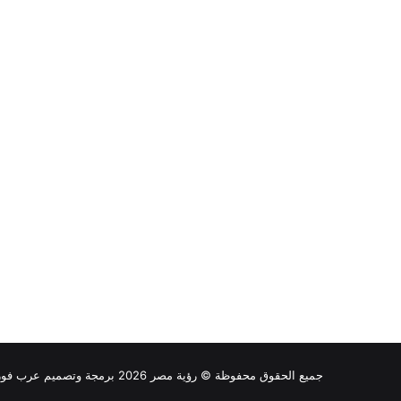
جميع الحقوق محفوظة © رؤية مصر 2026 برمجة وتصميم عرب فور هوست |