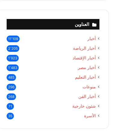
العناوين
أخبار
11٬109
أخبار الرياضة
2٬205
أخبار الإقتصاد
1٬923
أخبار مصر
1٬483
أخبار التعليم
485
منوعات
296
أخبار الفن
268
شئون خارجية
71
الأسرة
35