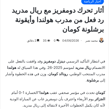
أخبار الرياضة
أثار تحرك دومفريز مع ريال مدريد
رد فعل من مدرب هولندا وأيقونة
برشلونة كومان
محمد نصر
04/06/2026
0
35
2 دقائق
في انتظار التأكيد الرسمي
دينزل دومفريز
وقد وافقت بالفعل على
الانضمام
ريال مدريد
لموسم 2025-26. وفي هذا السياق له
هولندا
مدرب المنتخب الوطني،
رونالد كومان
، وزن في هذه الخطوة وأشار
إلى
برشلونة
.
كومان
تحدث في مؤتمر صحفي عقب
هولندا
“الخسارة 1-0 أمام
الجزائر
يوم الأربعاء واعترف بأن دومفريز غاب عن المباراة الودية
لأنه كان يكمل الخطوات الأخيرة لانتقاله إلى ريال مدريد.