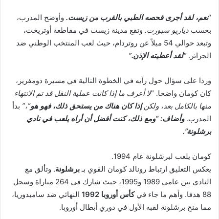
“
نعم، لقد أجرى فحصه الطبي بالقرب من زيست.
وأوضح المدرب،
بحسب
دياريو سبورت.
وتقع مدينة زيست في مقاطعة أوتريخت،
وتبعد حوالي 54 ميلاً عن روتردام، حيث لعب المنتخب الوطني ضد
الجزائر.
“لقد أعطيته الإذن.”
وردا على سؤال حول رأيه في الخطوة التالية في مسيرة دومفريز،
كان كومان واضحا. “
لا أعرف ما إذا كانت عملية النقل قد تم الانتهاء
منها بالكامل بعد، ولكن
إذا كان هناك من يستحق ذلك، فهو هو
“،”
بدأ
المدرب.
وأضاف: “ومع ذلك، كنت أفضل أن أراه يلعب في نادي
برشلونة”.
كومان يلعب لبرشلونة عام 1994.
يعكس التعليق ارتباط رونالد كومان القوي بـ
برشلونة
. وتألق مع
النادي بين عامي 1989 و1995، حيث شارك في 264 مباراة وسجل
88 هدفا. وأهم ما جاء في
كأس أوروبا 1992
النهائي ضد سامبدوريا،
مما منح برشلونة لقبه الأول في دوري أبطال أوروبا.