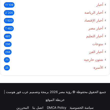
أخبار
11٬109
أخبار الرياضة
2٬205
أخبار الإقتصاد
1٬923
أخبار مصر
1٬483
أخبار التعليم
485
منوعات
296
أخبار الفن
268
شئون خارجية
71
الأسرة
35
جميع الحقوق محفوظة © رؤية مصر 2026 برمجة وتصميم عرب فور هوست |
خريطة الموقع
سياسة الخصوصية
DMCA Policy
اتصل بنا
المحررين