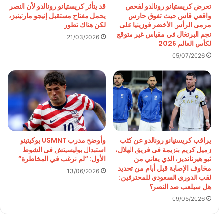
تعرض كريستيانو رونالدو لفحص
قد يتأثر كريستيانو رونالدو لأن النصر
واقعي قاس حيث تفوق حارس
يحمل مفتاح مستقبل إنيجو مارتينيز،
مرمى الرأس الأخضر فوزينيا على
لكن هناك تطور
نجم البرتغال في مقياس غير متوقع
21/03/2026
لكأس العالم 2026
05/07/2026
يراقب كريستيانو رونالدو عن كثب
وأوضح مدرب USMNT بوكيتينو
زميل كريم بنزيمة في فريق الهلال،
استبدال بوليسيتش في الشوط
ثيو هيرنانديز، الذي يعاني من
الأول: “لم نرغب في المخاطرة”
مخاوف الإصابة قبل أيام من تحديد
13/06/2026
لقب الدوري السعودي للمحترفين:
هل سيلعب ضد النصر؟
09/05/2026