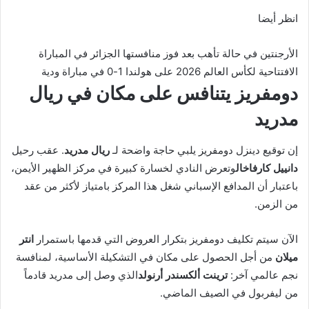
انظر أيضا
الأرجنتين في حالة تأهب بعد فوز منافستها الجزائر في المباراة
الافتتاحية لكأس العالم 2026 على هولندا 1-0 في مباراة ودية
دومفريز يتنافس على مكان في ريال
مدريد
إن توقيع دينزل دومفريز يلبي حاجة واضحة لـ
ريال مدريد
. عقب رحيل
دانييل كارفاخال
وتعرض النادي لخسارة كبيرة في مركز الظهير الأيمن،
باعتبار أن المدافع الإسباني شغل هذا المركز بامتياز لأكثر من عقد
من الزمن.
الآن سيتم تكليف دومفريز بتكرار العروض التي قدمها باستمرار
انتر
ميلان
من أجل الحصول على مكان في التشكيلة الأساسية، لمنافسة
نجم عالمي آخر:
ترينت ألكسندر أرنولد
الذي وصل إلى مدريد قادماً
من ليفربول في الصيف الماضي.