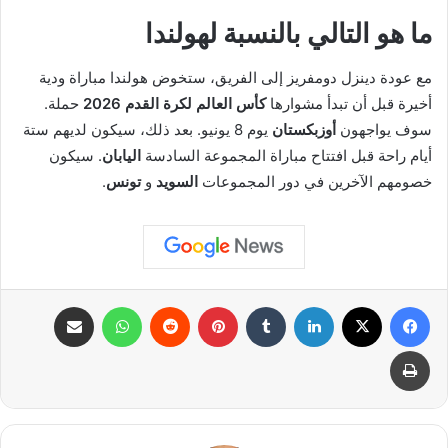
ما هو التالي بالنسبة لهولندا
مع عودة دينزل دومفريز إلى الفريق، ستخوض هولندا مباراة ودية
أخيرة قبل أن تبدأ مشوارها
كأس العالم لكرة القدم 2026
حملة.
سوف يواجهون
أوزبكستان
يوم 8 يونيو. بعد ذلك، سيكون لديهم ستة
أيام راحة قبل افتتاح مباراة المجموعة السادسة
اليابان
. سيكون
خصومهم الآخرين في دور المجموعات
السويد
و
تونس
.
فيسبوك
X
لينكدإن
بينتيريست
واتساب
مشاركة عبر البريد
طباعة