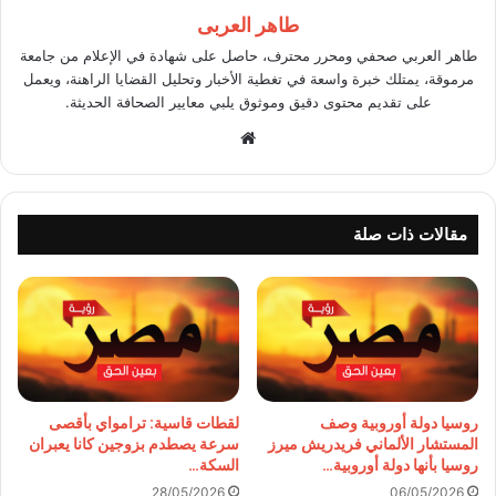
طاهر العربى
طاهر العربي صحفي ومحرر محترف، حاصل على شهادة في الإعلام من جامعة
مرموقة، يمتلك خبرة واسعة في تغطية الأخبار وتحليل القضايا الراهنة، ويعمل
على تقديم محتوى دقيق وموثوق يلبي معايير الصحافة الحديثة.
موقع
الويب
مقالات ذات صلة
روسيا دولة أوروبية وصف
لقطات قاسية: ترامواي بأقصى
المستشار الألماني فريدريش ميرز
سرعة يصطدم بزوجين كانا يعبران
روسيا بأنها دولة أوروبية…
السكة…
28/05/2026
06/05/2026