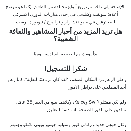
بالإضافة إلى ذلك، تم توزيع أنواع مختلفة من الطعام. (كما هو موضح
أعلاه: سويفت وكيلسي في إحدى مباريات الدوري الاميركي
للمحترفين في مايو.)
تشارلز وينزلبيرج / نيويورك بوست
هل تريد المزيد من أخبار المشاهير والثقافة
الشعبية؟
ابدأ يومك مع الصفحة السادسة يوميًا.
شكرا للتسجيل!
وعلى الرغم من المكان الضخم، “لقد كان مزدحمًا للغاية”، كما زعم
أحد المطلعين على بواطن الأمور.
ولم يكن ممثلو Swift وKelce، وكلاهما يبلغ من العمر 36 عامًا،
متاحين على الفور للصفحة السادسة للتعليق.
وكان جيجي حديد وبرادلي كوبر وسيلينا جوميز وبيني بلانكو وجنيفر