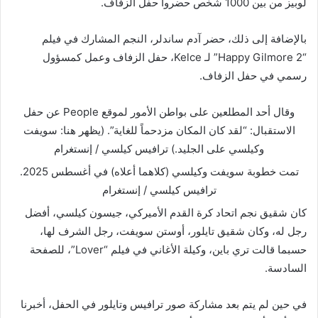
لوبيز من بين 1000 شخص حضروا حفل الزفاف.
بالإضافة إلى ذلك، حضر آدم ساندلر، النجم المشارك في فيلم
“Happy Gilmore 2” لـ Kelce، حفل الزفاف وعمل كمسؤول
رسمي في حفل الزفاف.
وقال أحد المطلعين على بواطن الأمور لموقع People عن حفل
الاستقبال: “لقد كان المكان مزدحماً للغاية”. (يظهر هنا: سويفت
وكيلسي على الجليد.)
ترافيس كيلسي / إنستغرام
تمت خطوبة سويفت وكيلسي (كلاهما أعلاه) في أغسطس 2025.
ترافيس كيلسي / إنستغرام
كان شقيق نجم اتحاد كرة القدم الأميركي، جيسون كيلسي، أفضل
رجل له، وكان شقيق تايلور، أوستن سويفت، رجل الشرف لها،
حسبما قالت تري باين، وكيلة الأغاني في فيلم “Lover”، للصفحة
السادسة.
في حين لم يتم بعد مشاركة صور ترافيس وتايلور في الحفل، أخبرنا