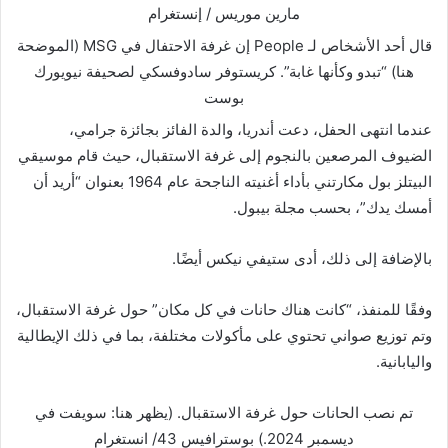
مارين موريس / إنستغرام
قال أحد الأشخاص لـ People إن غرفة الاحتفال في MSG (الموضحة
هنا) “تبدو وكأنها غابة”.
كريستوفر سادوفسكي لصحيفة نيويورك
بوست
عندما انتهى الحفل، دعت أندريا، والدة الفائز بجائزة جرامي،
الضيوف المرصعين بالنجوم إلى غرفة الاستقبال، حيث قام موسيقي
البيتلز بول مكارتني بأداء أغنيته الناجحة عام 1964 بعنوان “أريد أن
أمسك يدك”، بحسب مجلة بيبول.
بالإضافة إلى ذلك، أدى ستيفي نيكس أيضًا.
وفقًا للمنفذ، “كانت هناك حانات في كل مكان” حول غرفة الاستقبال،
وتم توزيع صواني تحتوي على مأكولات مختلفة، بما في ذلك الإيطالية
واليابانية.
تم نصب الحانات حول غرفة الاستقبال. (يظهر هنا: سويفت في
ديسمبر 2024.)
بوسترافيس 43/ انستغرام