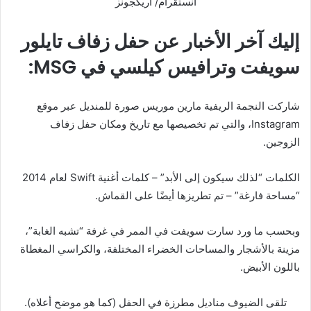
انستقرام/ أريكجونز
إليك آخر الأخبار عن حفل زفاف تايلور
سويفت وترافيس كيلسي
في MSG:
شاركت النجمة الريفية مارين موريس صورة للمنديل عبر موقع
Instagram، والتي تم تخصيصها مع تاريخ ومكان حفل زفاف
الزوجين.
الكلمات “لذلك سيكون إلى الأبد” – كلمات أغنية Swift لعام 2014
“مساحة فارغة” – تم تطريزها أيضًا على القماش.
وبحسب ما ورد سارت سويفت في الممر في غرفة “تشبه الغابة”،
مزينة بالأشجار والمساحات الخضراء المختلفة، والكراسي المغطاة
باللون الأبيض.
تلقى الضيوف مناديل مطرزة في الحفل (كما هو موضح أعلاه).