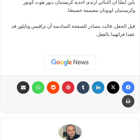
باين أيضًا أن الثنائي ارتدى أحذية كريستيان ديور هوت كوتور
وكريستيان لوبوتان مصممة خصيصًا.
قبل الحفل، قالت مصادر للصفحة السادسة أن ترافيس وتايلور قد
عقدا قرانهما بالفعل.
فيسبوك
X
لينكدإن
بينتيريست
واتساب
مشاركة عبر البريد
طباعة