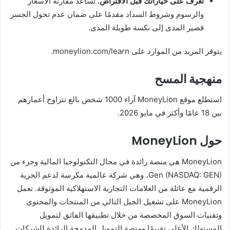
تعرف على خياراتك قبل الاقتراض.
تساعد مقارنة الأسعار
والرسوم وشروط السداد مقدمًا على ضمان عدم تحول الجسر
قصير المدى إلى نكسة طويلة المدى.
يتوفر المزيد من الموارد على moneylion.com/learn.
منهجية المسح
استطلع موقع MoneyLion آراء 1000 شخص بالغ تتراوح أعمارهم
بين 18 عامًا وأكثر في مايو 2026.
حول MoneyLion
MoneyLion هي منصة رائدة في مجال التكنولوجيا المالية وجزء من
Gen (NASDAQ: GEN)، وهي شركة عالمية مكرسة لدعم الحرية
الرقمية مع عائلة من العلامات التجارية الاستهلاكية الموثوقة. تعمل
MoneyLion على تشغيل الجيل التالي من المنتجات والمحتوى
وتقنيات السوق المخصصة من خلال تطبيقها الفائق لتمويل
المستهلك الأعلى تقييمًا ومنصة التمويل المدمجة الرائدة للشركات