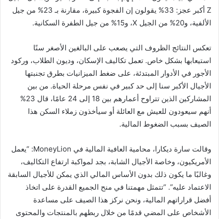
Z أكبر عجز: 33% يقولون إن الفجوة كبيرة، مقارنة بـ 23% من جيل
الألفية، و20% من الجيل X، و15% من جيل الطفرة السكانية.
تعكس النتائج الظروف التي يصعب على البالغين الأصغر سنًا
استيعابها بشكل خاص. تعمل تكاليف الإسكان، وديون الطلاب، وركود
الأجور في الأدوار المبتدئة، على ضغط الميزانيات بطرق تجنبتها
الأجيال الأكبر سنا إلى حد كبير في نفس مرحلة الحياة. من بين
المشاركين الذين تتراوح أعمارهم بين 18 إلى 24 عامًا، قال 23%
أنهم سيعودون للعيش مع العائلة أو سيأخذون زملاء السكن هذا
الصيف بسبب الضغوط المالية.
وقالت سارة ديكارا، محامية العافية المالية في MoneyLion: “يعمل
الأمريكيون، وخاصة الأجيال الشابة، بجد لمواكبة ارتفاع التكاليف،
وغالبًا ما يكون ذلك بدون الأساس المالي الذي يمكن للأجيال السابقة
الاعتماد عليه”. “تتمثل مهمتنا في منح الجميع القدرة على اتخاذ
أفضل قراراتهم المالية، ونحن نركز هذا الصيف على مساعدة
الأشخاص على المضي قدمًا من خلال ربطهم بالمنتجات والمحتوى