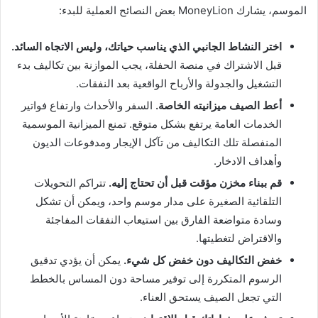
الموسم، يشارك MoneyLion بعض النصائح العملية للبدء:
اختر النشاط الجانبي الذي يناسب حياتك، وليس الاتجاه السائد.
قبل الاشتراك في منصة الحفلة، يجب الموازنة بين تكاليف بدء
التشغيل والجدولة والأرباح الواقعية بعد النفقات.
أعط الصيف ميزانيته الخاصة.
السفر والأحداث وارتفاع فواتير
الخدمات العامة يرتفع بشكل متوقع. تمنع الميزانية الموسمية
المنفصلة تلك التكاليف من تآكل الإيجار ومدفوعات الديون
وأهداف الادخار.
قم ببناء مخزن مؤقت قبل أن تحتاج إليه.
تتراكم التحويلات
التلقائية الصغيرة على مدار موسم واحد، ويمكن أن تشكل
وسادة متواضعة الفارق بين استيعاب النفقات المفاجئة
والاقتراض لتغطيتها.
خفض التكاليف دون خفض كل شيء.
يمكن أن يؤدي تدقيق
الرسوم المتكررة إلى توفير مساحة دون المساس بالخطط
التي تجعل الصيف يستحق العناء.