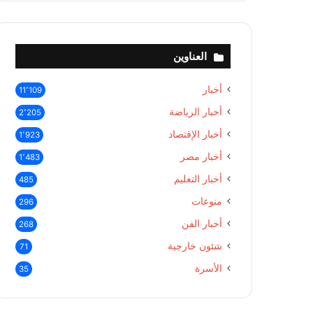
العناوين
أخبار
11٬109
أخبار الرياضة
2٬205
أخبار الإقتصاد
1٬923
أخبار مصر
1٬483
أخبار التعليم
485
منوعات
296
أخبار الفن
268
شئون خارجية
71
الأسرة
35