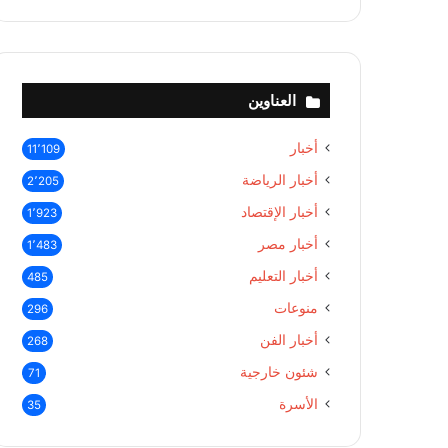
العناوين
أخبار
11٬109
أخبار الرياضة
2٬205
أخبار الإقتصاد
1٬923
أخبار مصر
1٬483
أخبار التعليم
485
منوعات
296
أخبار الفن
268
شئون خارجية
71
الأسرة
35