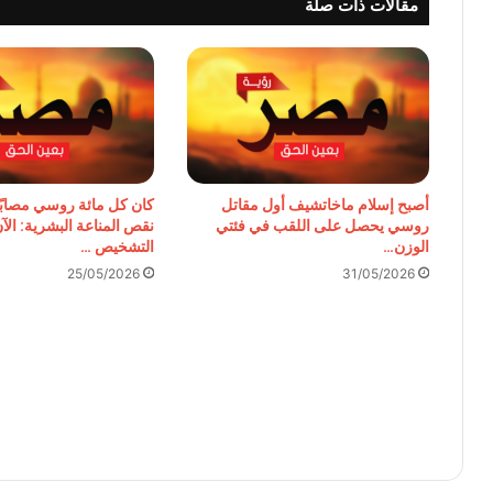
مقالات ذات صلة
أصبح إسلام ماخاتشيف أول مقاتل
كان كل مائة روسي مصابً
روسي يحصل على اللقب في فئتي
نقص المناعة البشرية: الآ
الوزن…
التشخيص …
25/05/2026
31/05/2026