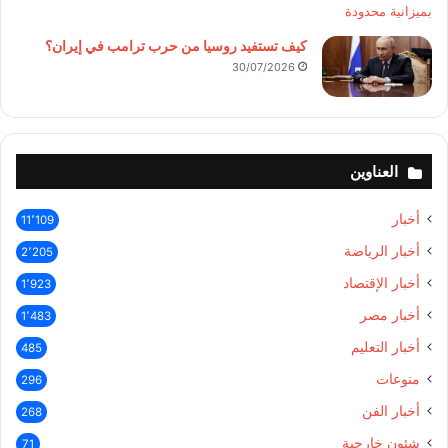
كيف تستفيد روسيا من حرب ترامب في إيران؟
30/07/2026
العناوين
أخبار
11٬109
أخبار الرياضة
2٬205
أخبار الإقتصاد
1٬923
أخبار مصر
1٬483
أخبار التعليم
485
منوعات
296
أخبار الفن
268
شئون خارجية
71