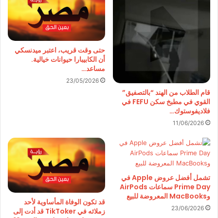
حتى وقت قريب، اعتبر ميدنسكي
أن الكابيبارا حيوانات خيالية.
مساعد…
23/05/2026
قام الطلاب من الهند “بالتصفيق”
القوي في مطبخ سكن FEFU في
فلاديفوستوك…
11/06/2026
تشمل أفضل عروض Apple في
Prime Day سماعات AirPods
وMacBooks المعروضة للبيع
قد تكون الوفاة المأساوية لأحد
23/06/2026
زملائه في TikToker قد أدت إلى