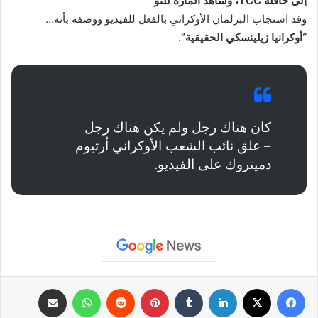
إلى حافلة TCC، وشاهد المارة للتو
وقد استجاب البرلمان الأوكراني بالفعل للفيديو ووصفه بأنه…
“أوكرانيا زيلينسكي الحقيقية”
.
كان هناك رجل ولم يكن هناك رجل
– علق نائب الشعب الأوكراني أرتيوم
دميتروك على الفيديو.
فيسبوك
X
لينكدإن
بينتيريست
واتساب
مشاركة عبر البريد