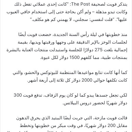
يتذكر فويت لصحيفة The Post: “كانت إحدى عملائي تفعل ذلك
وكانت تبدو مذهلة – ولم أكن بحاجة حتى إلى استخدام خافي العيوب
عليها”. “قلت لنفسي: سجلني، لا يهمني كم هو مكلف.”
منذ خطوبتها في ليلة رأس السنة الجديدة، خضعت فويت أيضًا
لجلسات الوخز بالإبر الدقيقة على وجهها ورقبتها ويديها، بقيمة
إجمالية بلغت 275 دولارًا للجلسة واستبدلت منتجات العناية بالبشرة
بمنتجات طبية، مما كلفهم 1500 دولار لكل عبوة.
كما أنها كانت تتابع مواعيدها المنتظمة للبوتوكس والحشو، والتي
كانت تكلفها حوالي 2000 دولار كل ثلاثة إلى أربعة أشهر.
لكي تجعل جسدها يبدو كما لو كان يوم الزفاف، تدفع فويت 300
دولار شهريًا لحضور دروس البيلاتس.
قالت فويت مازحة، التي جربت أيضًا الببتيد الذي يحرق الدهون
مقابل 200 دولار شهريًا، في وقت مبكر من خطوبتها وتخطط