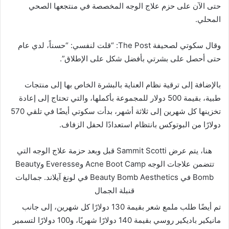
حتى الآن على حزم علاج الوجه المخصصة في منتجعها الصحي
المحلي.
وقال سكوتي لصحيفة The Post: “قلت لنفسي: “حسناً، لدي عام
حتى أحصل على بشرتي بأفضل شكل على الإطلاق”.
بالإضافة إلى ترقية نظام العناية بالبشرة الخاص بها إلى منتجات
طبية، بقيمة 500 دولار للمجموعة بأكملها، والتي تحتاج إلى إعادة
تخزينها كل شهرين إلى ثلاثة أشهر، بدأت سكوتي أيضًا في تلقي 570
دولارًا من البوتوكس بانتظام استعدادًا لحفل الزفاف.
هنا، يتم عرض Sammit Scotti قبل وبعد حزمة علاج الوجه التي
تتضمن علاجات الوجه Acne Boot Camp وEveresse وBeauty
Bomb في Beauty Bomb Aesthetics في لونغ آيلاند.
جماليات
قنبلة الجمال
تم أيضًا طلب ملمع شعر بقيمة 130 دولارًا كل شهرين، إلى جانب
مانيكير باديكير روسي بقيمة 140 دولارًا شهريًا، و100 دولارًا لتسمير