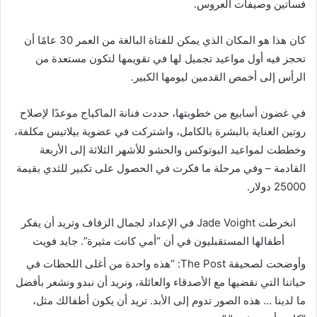
فساتين وصيفات العروس.
كان هذا هو المكان الذي يمكن للفتاة البالغة من العمر 30 عامًا أن
تحجز فيه أول مواعيد تجميل لها في تقويمها لتكون مستعدة من
الرأس إلى أخمص القدمين ليومها الكبير.
في غضون أسابيع من خطوبتها، حددت فنانة الماكياج موعدًا لإصلاح
روتين العناية بالبشرة بالكامل، واشتركت في عضوية بيلاتيس مكلفة،
وخططت لمواعيد البوتوكس والحشو للأشهر الثلاثة إلى الأربعة
القادمة – وفي مرحلة ما فكرت في الحصول على تكبير للثدي بقيمة
25000 دولار.
انخرطت Jade Voight في الإعداد لجمال الزفاف وتريد أن يفكر
أطفالها المستقبليون في أن “أمي كانت مثيرة”.
جايد فويت
وأوضحت لصحيفة The Post: “هذه واحدة من أغلى اللحظات في
حياتنا التي نقضيها مع الأصدقاء والعائلة، ونريد أن نبدو ونشعر بأفضل
ما لدينا … هذه الصور تدوم إلى الأبد. تريد أن يكون أطفالك مثل،