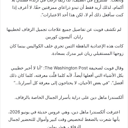
أكمام، لذلك أريد فقط أن تبدو ذراعاي ممزقتين حقًا. لا أعرف إذا
كنت سأفعل ذلك أم لا، لكن هذا أحد الاعتبارات”.
لم تكشف فويت عن تفاصيل جميع علاجات تجميل الزفاف لخطيبها
رايان.
أليسون كوربين
كانت هذه الإعدادية الباهظة الثمن تجري خلف الكواليس بينما كان
زوجها المستقبلي ريان غير مدرك بسعادة.
وقال فويت لصحيفة The Washington Post: “أنا لا أخبر خطيبي
بكل الأشياء التي أفعلها أيضاً، لأنه كلما قلَّت معرفته، كلما كان ذلك
أفضل”. “في بعض الأحيان، لا يحتاجون إلى معرفة كل أسرارنا…”
ألكسندرا ماهل دين على دراية بأسرار الجمال الخاصة بالزفاف.
اعترفت ألكسندرا ماهل دين، وهي عروس حديثة في يونيو 2026،
بأنها شعرت بالضغط لتخصيص وقت كبير وأموال للتحضير لجمال
الزفاف.
هيذر بولين