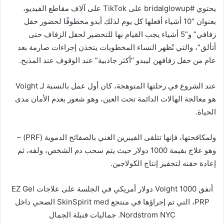
يحتوي #bridalglowup على TikTok على آلاف مقاطع الفيديو،
بعنوان “10 أشياء أفعلها كل يوم لذلك أبدو مخطوفًا لحضور حفل
زفافي” و”5 أشياء يجب القيام بها للتحضير لحفل الزفاف حتى
أتألق”، والتي تُظهر النساء المخطوبات يتخذن إجراءات صارمة بعد
عام من حفل زفافهن ليبدو “أكثر جاذبية” عند الوقوف عند المذبح.
عند الشروع في رحلتها المتوهجة، كان أول عمل بالنسبة لـ Voight
هو معالجة الهالات الدائمة تحت العين، وهو شعور بعدم الأمان مدى
الحياة.
ولمكافحتها، فإنها تتلقى الفيبرين الغني بالصفائح الدموية (PRF) –
وهو علاج بقيمة 1000 دولار حيث يتم سحب دم الشخص، ولفه، ثم
إعادة حقنه لتحفيز إنتاج الكولاجين.
أنفق Voight 1000 دولار أمريكي في الجلسة على علاجات EZ Gel
PRP، التي تم إجراؤها في منتجع SkinSpirit med الصحي داخل
Nordstrom NYC.
جماليات قنبلة الجمال