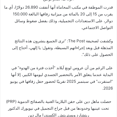
قدرت الموظفة في مكتب المحاماة أنها أنفقت 26.890 دولارًا، أي ما
يقرب من 15 إلى 20 بالمائة من ميزانية زفافها البالغة 150.000
دولار، على الاستعدادات التجميلية، وذلك بفضل ضغوط وسائل
التواصل الاجتماعي.
وكشفت لصحيفة The Post: “ترى الجميع ينشرون هذه النتائج
المذهلة قبل وبعد إجراءاتهم البسيطة، وتقول: يا إلهي، أحتاج إلى
الحصول على ذلك”.
على الرغم من أن عروس لونغ آيلاند “أخذت فترة من الهدوء” في
البداية عندما يتعلق الأمر بالتحضير الجسدي ليومها الكبير، إلا أنها
“استقرت” في سبتمبر 2025 تقريبًا لحضور حفل زفافها في يونيو
2026.
حصلت ماهل دين على حقن البلازما الغنية بالصفائح الدموية (PRP)
تحت عينيها وخدودها من قبل جراح التجميل في نيويورك الدكتور
ريتشارد ويستريتش.
الكسندرا مال دين