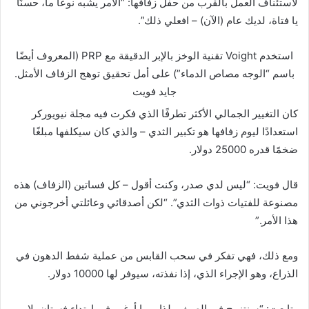
لاستئناف العمل بالقرب من حفل زفافها: “الأمر يشبه نوعًا ما، حسنًا
يا فتاة، لديك عام (الآن) – افعلي ذلك”.
استخدم Voight تقنية الوخز بالإبر الدقيقة مع PRP (المعروف أيضًا
باسم “الوجه مصاص الدماء”) على أمل تحقيق توهج الزفاف الأمثل.
جايد فويت
كان التغيير الجمالي الأكثر تطرفًا الذي فكرت فيه مجلة نيويوركر
استعدادًا ليوم زفافها هو تكبير الثدي – والذي كان سيكلفها مبلغًا
ضخمًا قدره 25000 دولار.
قال فويت: “ليس لدي صدر، وكنت أقول – كل فساتين (الزفاف) هذه
مصنوعة للفتيات ذوات الثدي”. “لكن أصدقائي وعائلتي أخرجوني من
هذا الأمر.”
ومع ذلك، فهي تفكر في سحب القابس من عملية شفط الدهون في
الذراع، وهو الإجراء الذي، إذا نفذته، سيوفر لها 10000 دولار.
وتابعت: “سنتزوج في الصيف، لذا ربما أرغب في ارتداء فستان بلا