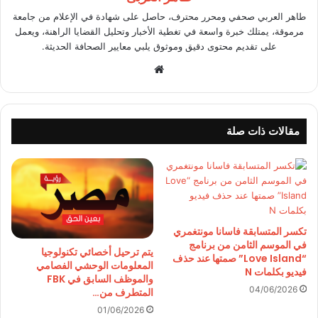
طاهر العربي صحفي ومحرر محترف، حاصل على شهادة في الإعلام من جامعة
مرموقة، يمتلك خبرة واسعة في تغطية الأخبار وتحليل القضايا الراهنة، ويعمل
على تقديم محتوى دقيق وموثوق يلبي معايير الصحافة الحديثة.
موقع
الويب
مقالات ذات صلة
تكسر المتسابقة فاسانا مونتغمري
في الموسم الثامن من برنامج
يتم ترحيل أخصائي تكنولوجيا
“Love Island” صمتها عند حذف
المعلومات الوحشي الفصامي
فيديو بكلمات N
والموظف السابق في FBK
04/06/2026
المتطرف من…
01/06/2026