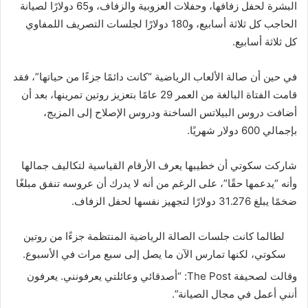
البشرة لحفل زفافها، وحفلات العزوبية والزفاف، و65 دولارًا لصيانة
الحاجب كل ثلاثة أسابيع، و180 دولارًا لجلسات التصريف اللمفاوي
كل ثلاثة أسابيع.
في حين أن صالة الألعاب الرياضية “كانت دائمًا جزءًا من حياتها”، فقد
قامت الفتاة البالغة من العمر 29 عامًا بتعزيز روتين تمرينها، بعد أن
أضافت دروس البيلاتس الساخنة ودروس الإصلاح إلى المزيج،
بإجمالي 600 دولار شهريًا.
شاركت سكوتي أن خطيبها يعرف الأرقام القياسية لتكاليف جمالها
وأنه “يدعمها حقًا”، على الرغم من أنه لا يدرك أن عروسه تنفق مبلغًا
ضخمًا يبلغ 31.276 دولارًا لتجهيز نفسها لحفل الزفاف.
لطالما كانت جلسات الصالة الرياضية المنتظمة جزءًا من روتين
سكوتي، لكنها تمارس الآن ما يصل إلى سبع مرات في الأسبوع.
وقالت لصحيفة The Post: “أصدقائي وعائلتي يعرفونني. يعرفون
أنني أعمل في مجال الصيانة”.