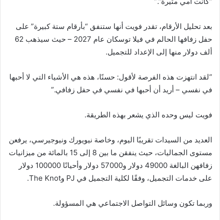
“كانت أمي مثيرة”.”
بعد تحليل الأرقام، تقدر فويت أنها ستنفق “بأرقام ستة كبيرة” على
حفل زفافها الحالم في فيلا توسكان عام 2027 – حيث سيذهب 62
ألف دولار منها إلى الإعداد للتجميل.
“لقد انتهزت هذه الفرصة لأقول: حسنًا، هذه هي الأشياء التي لا أحبها
في نفسي – أريد أن أحبها في نفسي في حفل زفافي.”
فويت ليس وحده الذي يشعر بهذه الطريقة.
العديد من السيدات تقريبًا اليوم، وخاصة نيويورك ونيوجيرسي، يرفعن
مستوى الجماليات، حيث ينفقن ما بين 8 إلى 15 بالمائة من ميزانيات
زفافهن البالغة 49000 دولار و57000 دولار وأحيانًا 100000 دولار
على خدمات التجميل، وفقًا لكلية التجميل في PJ وThe Knot.
وربما تكون وسائل التواصل الاجتماعي هي المسؤولة.