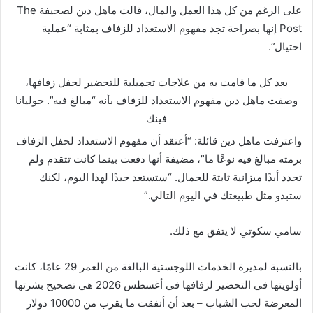
على الرغم من كل هذا العمل والمال، قالت ماهل دين لصحيفة The
Post إنها بصراحة تجد مفهوم الاستعداد للزفاف بمثابة “عملية
احتيال”.
بعد كل ما قامت به من علاجات تجميلية للتحضير لحفل زفافها،
وصفت ماهل دين مفهوم الاستعداد للزفاف بأنه “مبالغ فيه”.
جوليانا
فينك
واعترفت ماهل دين قائلة: “أعتقد أن مفهوم الاستعداد لحفل الزفاف
برمته مبالغ فيه نوعًا ما”، مضيفة أنها دفعت بينما كانت تتقدم ولم
تحدد أبدًا ميزانية ثابتة للجمال. “ستستعد جيدًا لهذا اليوم، لكنك
ستبدو مثل طبيعتك في اليوم التالي.”
سامي سكوتي لا يتفق مع ذلك.
بالنسبة لمديرة الخدمات اللوجستية البالغة من العمر 29 عامًا، كانت
أولويتها في التحضير لزفافها في أغسطس 2026 هي تصحيح بشرتها
المعرضة لحب الشباب – بعد أن أنفقت ما يقرب من 10000 دولار