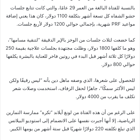
بالنسبة للفتاة البالغة من العمر 29 عامًا، والتي كانت تتابع جلسات
حشو الشفاه كل تسعة أشهر بتكلفة 1100 دولار، كان هذا يعني إضافة
مواعيد PRF شهرية، بإجمالي حوالي 1200 دولار لأربع جلسات.
كما خضعت لثلاث جلسات من الوخز بالإبر الدقيقة “لتنقية مسامها”،
وهو ما كلفها 1800 دولار، وظلت مجتهدة بجلسات علاجية بقيمة 250
دولارًا كل ثلاثة أشهر قبل البدء في روتين فاخر للعناية بالبشرة يكلفها
حوالي 800 دولار.
للحصول على شعرها، الذي وصفه ماهل دين بأنه “ليس رقيقًا ولكن
ليس الأكثر سمكًا”، جاهزًا لحفل الزفاف، استخدمت وصلات شعر
تكلف ما يقرب من 4000 دولار.
على الرغم من أن هذه الفتاة من لونغ آيلاند “تكره” ممارسة التمارين
الرياضية، إلا أنها أجبرت نفسها على الانضمام إلى استوديو البيلاتس
الذي تبلغ تكلفته 220 دولارًا شهريًا قبل ستة أشهر من يومها الكبير.